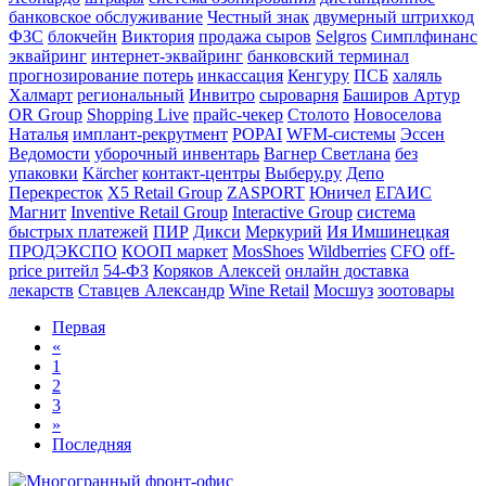
банковское обслуживание
Честный знак
двумерный штрихкод
ФЗС
блокчейн
Виктория
продажа сыров
Selgros
Симплфинанс
эквайринг
интернет-эквайринг
банковский терминал
прогнозирование потерь
инкассация
Кенгуру
ПСБ
халяль
Халмарт
региональный
Инвитро
сыроварня
Баширов Артур
OR Group
Shopping Live
прайс-чекер
Столото
Новоселова
Наталья
имплант-рекрутмент
POPAI
WFM-системы
Эссен
Ведомости
уборочный инвентарь
Вагнер Светлана
без
упаковки
Kärcher
контакт-центры
Выберу.ру
Депо
Перекресток
X5 Retail Group
ZASPORT
Юничел
ЕГАИС
Магнит
Inventive Retail Group
Interactive Group
система
быстрых платежей
ПИР
Дикси
Меркурий
Ия Имшинецкая
ПРОДЭКСПО
КООП маркет
MosShoes
Wildberries
CFO
off-
price ритейл
54-ФЗ
Коряков Алексей
онлайн доставка
лекарств
Ставцев Александр
Wine Retail
Мосшуз
зоотовары
Первая
«
1
2
3
»
Последняя