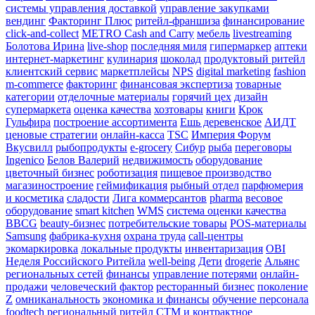
системы управления доставкой
управление закупками
вендинг
Факторинг Плюс
ритейл-франшиза
финансирование
click-and-collect
METRO Cash and Carry
мебель
livestreaming
Болотова Ирина
live-shop
последняя миля
гипермаркер
аптеки
интернет-маркетинг
кулинария
шоколад
продуктовый ритейл
клиентский сервис
маркетплейсы
NPS
digital marketing
fashion
m-commerce
факторинг
финансовая экспертиза
товарные
категории
отделочные материалы
горячий цех
дизайн
супермаркета
оценка качества
хозтовары
книги
Крок
Гульфира
построение ассортимента
Ешь деревенское
АИДТ
ценовые стратегии
онлайн-касса
TSC
Империя Форум
Вкусвилл
рыбопродукты
e-grocery
Сибур
рыба
переговоры
Ingenico
Белов Валерий
недвижимость
оборудование
цветочный бизнес
роботизация
пищевое производство
магазиностроение
геймификация
рыбный отдел
парфюмерия
и косметика
сладости
Лига коммерсантов
pharma
весовое
оборудование
smart kitchen
WMS
система оценки качества
BBCG
beauty-бизнес
потребительские товары
POS-материалы
Samsung
фабрика-кухня
охрана труда
call-центры
экомаркировка
локальные продукты
инвентаризация
OBI
Неделя Российского Ритейла
well-being
Дети
drogerie
Альянс
региональных сетей
финансы
управление потерями
онлайн-
продажи
человеческий фактор
ресторанный бизнес
поколение
Z
омниканальность
экономика и финансы
обучение персонала
foodtech
региональный ритейл
СТМ и контрактное