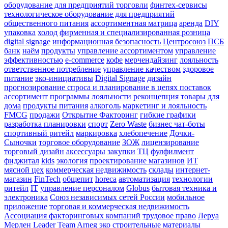
оборудование для предприятий торговли
финтех-сервисы
технологическое оборудование для предприятий
общественного питания
ассортиментная матрица
аренда
DIY
упаковка
холод
фирменная и специализированная розница
digital signage
информационная безопасность
Центросоюз
ПСБ
банк
наём
продукты
управление ассортиментом
управление
эффективностью
e-commerce
кофе
мерчендайзинг
лояльность
ответственное потребление
управление качеством
здоровое
питание
эко-инициативы
Digital Signage
дизайн
прогнозирование спроса и планирование в цепях поставок
ассортимент
программы лояльности
реконцепция
товары для
дома
продукты питания
алкоголь
маркетинг и лояльность
FMCG
продажи
Открытие Факторинг
гибкие графики
разработка планировки
спорт
Zero Waste
бизнес чат-боты
спортивный ритейл
маркировка
хлебопечение
Дочки-
Сыночки
торговое оборудование
ЗОЖ
лицензирование
торговый дизайн
аксессуары
закупки
ТЦ
фулфилмент
фиджитал
kids
экология
проектирование магазинов
ИТ
мясной цех
коммерческая недвижимость
склады
интернет-
магазин
FinTech
общепит
horeca
автоматизация
технологии
ритейл
IT
управление персоналом
Globus
бытовая техника и
электроника
Союз независимых сетей России
мобильное
приложение
торговая и коммерческая недвижимость
Ассоциация факторинговых компаний
трудовое право
Леруа
Мерлен
Leader Team
Arneg
эко
строительные материалы