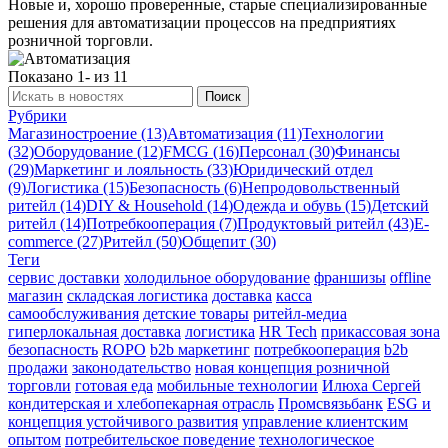
Новые и, хорошо проверенные, старые специализированные
решения для автоматизации процессов на предприятиях
розничной торговли.
Показано 1- из 11
Рубрики
Магазиностроение (13)
Автоматизация (11)
Технологии
(32)
Оборудование (12)
FMCG (16)
Персонал (30)
Финансы
(29)
Маркетинг и лояльность (33)
Юридический отдел
(9)
Логистика (15)
Безопасность (6)
Непродовольственный
ритейл (14)
DIY & Household (14)
Одежда и обувь (15)
Детский
ритейл (14)
Потребкооперация (7)
Продуктовый ритейл (43)
E-
commerce (27)
Ритейл (50)
Общепит (30)
Теги
сервис доставки
холодильное оборудование
франшизы
offline
магазин
складская логистика
доставка
касса
самообслуживания
детские товары
ритейл-медиа
гиперлокальная доставка
логистика
HR Tech
прикассовая зона
безопасность
ROPO
b2b маркетинг
потребкооперация
b2b
продажи
законодательство
новая концепция розничной
торговли
готовая еда
мобильные технологии
Илюха Сергей
кондитерская и хлебопекарная отрасль
Промсвязьбанк
ESG и
концепция устойчивого развития
управление клиентским
опытом
потребительское поведение
технологическое