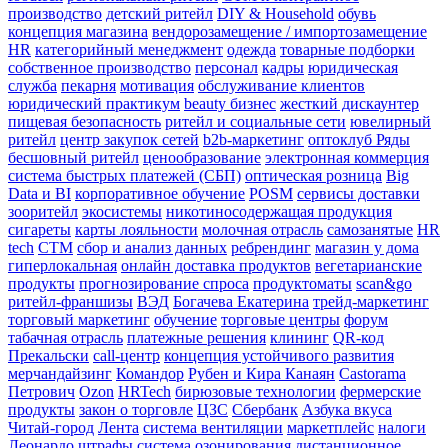
производство
детский ритейл
DIY & Household
обувь
концепция магазина
вендорозамещение / импортозамещение
HR
категорийный менеджмент
одежда
товарные подборки
собственное производство
персонал
кадры
юридическая
служба
пекарня
мотивация
обслуживание клиентов
юридический практикум
beauty бизнес
жесткий дискаунтер
пищевая безопасность
ритейл и социальные сети
ювелирный
ритейл
центр закупок сетей
b2b-маркетинг
оптоклуб Ряды
бесшовный ритейл
ценообразование
электронная коммерция
система быстрых платежей (СБП)
оптическая розница
Big
Data и BI
корпоративное обучение
POSM
сервисы доставки
зооритейл
экосистемы
никотиносодержащая продукция
сигареты
карты лояльности
молочная отрасль
самозанятые
HR
tech
СТМ
сбор и анализ данных
ребрендинг
магазин у дома
гиперлокальная
онлайн доставка продуктов
вегетарианские
продукты
прогнозирование спроса
продуктоматы
scan&go
ритейл-франшизы
ВЭД
Богачева Екатерина
трейд-маркетинг
торговый маркетинг
обучение
торговые центры
форум
табачная отрасль
платежные решения
клининг
QR-код
Прекальски
call-центр
концепция устойчивого развития
мерчандайзинг
Командор
Рубен и Кира Канаян
Castorama
Петрович
Ozon
HRTech
бирюзовые технологии
фермерские
продукты
закон о торговле
ЦЗС
Сбербанк
Азбука вкуса
Читай-город
Лента
система вентиляции
маркетплейс
налоги
Леонардо
штрафы
система озонирования
дистанционное