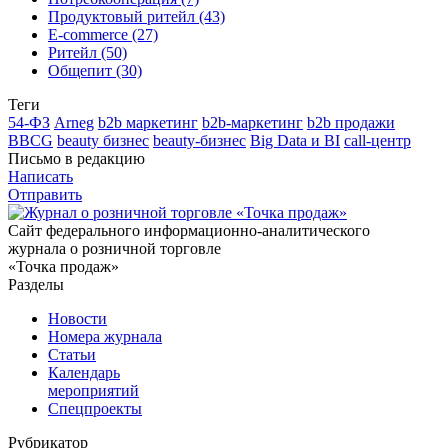
Продуктовый ритейл (43)
E-commerce (27)
Ритейл (50)
Общепит (30)
Теги
54-ФЗ
Arneg
b2b маркетинг
b2b-маркетинг
b2b продажи
BBCG
beauty бизнес
beauty-бизнес
Big Data и BI
call-центр
Письмо в редакцию
Написать
Отправить
Сайт федерального информационно-аналитического
журнала о розничной торговле
«Точка продаж»
Разделы
Новости
Номера журнала
Статьи
Календарь
мероприятий
Спецпроекты
Рубрикатор