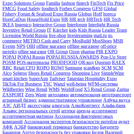
Expo Solutions Group
Familia
fashion
fintech
FinTech
Fix Price
FMCG
Food Safety
foodtech
Forbes Congress
GFSI
Global
Fishery Forum & Seafood Expo Russia
Globus
Hoff
horeca
HoreCaDon
HouseHold Expo
HR
HR tech
HRTech
HR Tech
IKEA
Ingenico
Interactive Group
Interforum
Interlight Russia
Inventive Retail Group
IT
Kärcher
kids
Kids Russia
Leader Team
Licensing World Russia
live-shop
livestreaming
mail.ru
m-
commerce
METRO Cash and Carry
MosBuild
MosShoes
MSB
Events
NPS
OBI
offline магазин
offline магазине
off-price
ритейл
ofline магазин
OR Group
Ozon
pharma
PIR EXPO
POPAI
POPAI Russia
POPAI RUSSIA AWARDS
Pop-Up Store
POSM
POS-материалы
PRODFOOD
QR-код
Quorum
RAEX
RBC
Retail CFO
ROPO
ROWI
Samsung
scan&go
SCM
SCM
Alco
Selgros
Shoes Retail Congress
Shopping Live
SimpleWine
smart kitchen
SuperApp
Tadviser
Tatarstan Hospitality Expo
TikTok For Business
TSC
Wanzl
well-being
WFM-системы
Wildberries
Wine Retail
WMS
WorldFood
X5 Retail Group
Zarina
ZASPORT
Zero Waste
автолавки
автоматизация
автотранспорт
аграрный бизнес
административное управление
Азбука вкуса
АЗС
АИДТ
аксессуары
алкоголь
АлкоКонгресс
Альфа-банк
Альянс региональных сетей
аптеки
аренда
ассортимент
ассортиментная матрица
Ассоциация факторинговых
компаний
Ассоциация экспертов безопасности ритейла
аудит
АФК
АЭБР
банковский терминал
банкротство
Бауцентр
Баширов Артур
безопасность
без упаковки
Белов Валерий