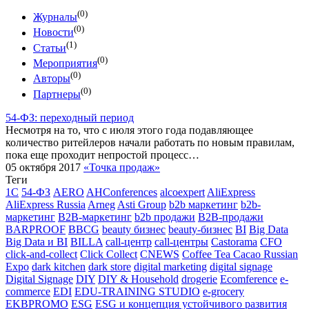
(0)
Журналы
(0)
Новости
(1)
Статьи
(0)
Мероприятия
(0)
Авторы
(0)
Партнеры
54-ФЗ: переходный период
Несмотря на то, что с июля этого года подав­ляющее
количество ритейлеров начали работать по новым правилам,
пока еще проходит непростой процесс…
05 октября 2017
«Точка продаж»
Теги
1С
54-ФЗ
AERO
AHConferences
alcoexpert
AliExpress
AliExpress Russia
Arneg
Asti Group
b2b маркетинг
b2b-
маркетинг
B2B-маркетинг
b2b продажи
B2B-продажи
BARPROOF
BBCG
beauty бизнес
beauty-бизнес
BI
Big Data
Big Data и BI
BILLA
call-центр
call-центры
Castorama
CFO
click-and-collect
Click Collect
CNEWS
Coffee Tea Cacao Russian
Expo
dark kitchen
dark store
digital marketing
digital signage
Digital Signage
DIY
DIY & Household
drogerie
Ecomference
e-
commerce
EDI
EDU-TRAINING STUDIO
e-grocery
EKBPROMO
ESG
ESG и концепция устойчивого развития