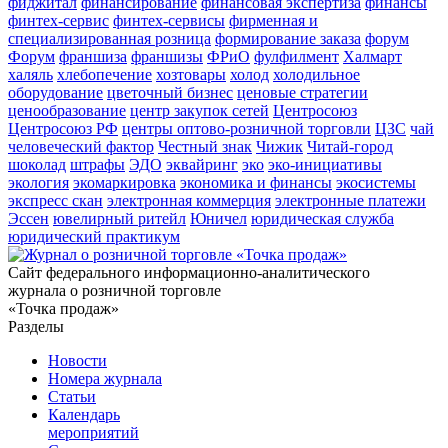
фиджитал
финансирование
финансовая экспертиза
финансы
финтех-сервис
финтех-сервисы
фирменная и
специализированная розница
формирование заказа
форум
Форум
франшиза
франшизы
ФРиО
фулфилмент
Халмарт
халяль
хлебопечение
хозтовары
холод
холодильное
оборудование
цветочный бизнес
ценовые стратегии
ценообразование
центр закупок сетей
Центросоюз
Центросоюз РФ
центры оптово-розничной торговли
ЦЗС
чай
человеческий фактор
Честный знак
Чижик
Читай-город
шоколад
штрафы
ЭДО
эквайринг
эко
эко-инициативы
экология
экомаркировка
экономика и финансы
экосистемы
экспресс скан
электронная коммерция
электронные платежи
Эссен
ювелирный ритейл
Юничел
юридическая служба
юридический практикум
Сайт федерального информационно-аналитического
журнала о розничной торговле
«Точка продаж»
Разделы
Новости
Номера журнала
Статьи
Календарь
мероприятий