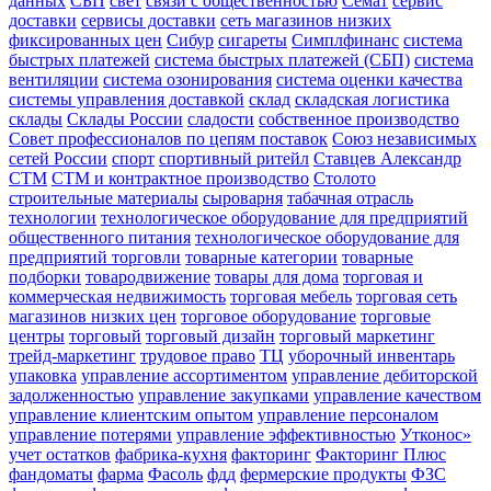
данных
СБП
свет
связи с общественностью
Семат
сервис
доставки
сервисы доставки
сеть магазинов низких
фиксированных цен
Сибур
сигареты
Симплфинанс
система
быстрых платежей
система быстрых платежей (СБП)
система
вентиляции
система озонирования
система оценки качества
системы управления доставкой
склад
складская логистика
склады
Склады России
сладости
собственное производство
Совет профессионалов по цепям поставок
Союз независимых
сетей России
спорт
спортивный ритейл
Ставцев Александр
СТМ
СТМ и контрактное производство
Столото
строительные материалы
сыроварня
табачная отрасль
технологии
технологическое оборудование для предприятий
общественного питания
технологическое оборудование для
предприятий торговли
товарные категории
товарные
подборки
товародвижение
товары для дома
торговая и
коммерческая недвижимость
торговая мебель
торговая сеть
магазинов низких цен
торговое оборудование
торговые
центры
торговый
торговый дизайн
торговый маркетинг
трейд-маркетинг
трудовое право
ТЦ
уборочный инвентарь
упаковка
управление ассортиментом
управление дебиторской
задолженностью
управление закупками
управление качеством
управление клиентским опытом
управление персоналом
управление потерями
управление эффективностью
Утконос»
учет остатков
фабрика-кухня
факторинг
Факторинг Плюс
фандоматы
фарма
Фасоль
фдд
фермерские продукты
ФЗС