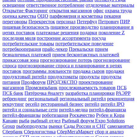
освещение
ответственное потребление
отделочные материалы
Открытие Факторинг
открытия магазинов
офис
охрана труда
оценка качества
ОЦО
парфюмерия и косметика
пекарня
переговоры
Перекресток
персонал
Петерфуд
Петрович
ПИР
пищевая безопасность
пищевое производство
планирование в
цепях поставок
платежные решения
подарки
поколение Z
последняя миля
построение ассортимента
посуда
потребительские товары
потребительское поведение
потребкооперация
прайс-чекер
Прекальски
прием
безналичных платежей
прием бесконтактных платежей
прикассовая зона
прогнозирование потерь
прогнозирование
спроса
прогнозирование спроса и планирование в цепях
поставок
программы лояльности
продажа сыров
продажи
продуктовый ритейл
продуктоматы
продукты
продукты
питания
Продфорум
ПРОДЭКСПО
проектирование
магазинов
Промсвязьбанк
прослеживаемость товаров
ПСБ
ПСБ банк
Пятёрочка #налету
разработка планировки
РАЭРР
ребрендинг
региональный
региональный ритейл
реконцепция
рекрутинг
ресейл
ресторанный бизнес
ритейл
ритейл IPO
ритейл и социальные сети
ритейл-медиа
ритейл-франшиза
ритейл-франшизы
роботизация
Роскачество
Рубен и Кира
Канаян
рыба
рыбный отдел
Рыбный форум Expo Solutions
Group
рыбопродукты
рынки
Сады России и СНГ
самозанятые
Сбербанк
Сберлогистика
СберМегаМаркет
сбор и анализ