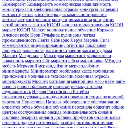
Коммерсант
Коммерсантъ
коммерческая недвижимость
кондитерская и хлебопекарная отрасль
конкурсы и премии
контакт-центры
контейнеры для комиссионирования
контрафакт
контроллинг
концепция магазина
концепция
устойчивого развития
КООП
кооперативная торговля
КООП
маркет
КООП Маркет
корпоративное обучение
Коряков
Алексей
кофе
Крок Гульфира
кулинария
легкая
промышленность
Лента
Леонардо
Леруа Мерлен
Лига
коммерсантов
лицензирование
логистика
локальные
продукты
лояльность
магазиностроение
магазин у дома
Магнит
Макдоналдс
Максидом
маркетинг
маркетинг и
лояльность
маркетплейс
маркетплейсы
маркировка
МВидео
мебель
Меркурий
мерчандайзинг
мерчендайзинг
минимаркеты
Минпромторг
мобильная касса
мобильное
приложение
мобильные технологии
молочная отрасль
морепродукты
Мосшуз
мотивация
мясной цех
мясо
наём
найм
налоги
налогообложение
напитки
невыкуп товара
недвижимость
Неделя Российского Ритейла
никотиносодержащая продукция
новая концепция розничной
торговли
Новоселова Наталья
оборудование
обслуживание
клиентов
обувь
обучение
обучение персонала
общепит
общие
центры обслуживания
одежда
омниканальность
онлайн
доставка лекарств
онлайн доставка продуктов
онлайн-касса
онлайн-продажи
оптическая розница
оптово-розничные
рынки
оптовые продовольственные рынки
оптоклуб Ряды