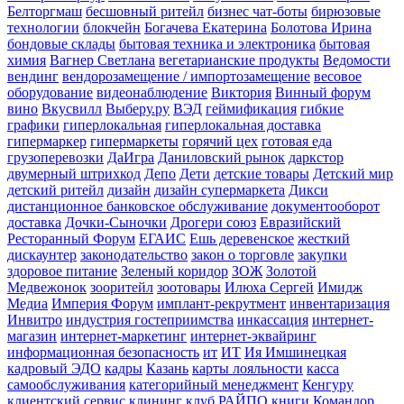
Белторгмаш
бесшовный ритейл
бизнес чат-боты
бирюзовые
технологии
блокчейн
Богачева Екатерина
Болотова Ирина
бондовые склады
бытовая техника и электроника
бытовая
химия
Вагнер Светлана
вегетарианские продукты
Ведомости
вендинг
вендорозамещение / импортозамещение
весовое
оборудование
видеонаблюдение
Виктория
Винный форум
вино
Вкусвилл
Выберу.ру
ВЭД
геймификация
гибкие
графики
гиперлокальная
гиперлокальная доставка
гипермаркер
гипермаркеты
горячий цех
готовая еда
грузоперевозки
ДаИгра
Даниловский рынок
даркстор
двумерный штрихкод
Депо
Дети
детские товары
Детский мир
детский ритейл
дизайн
дизайн супермаркета
Дикси
дистанционное банковское обслуживание
документооборот
доставка
Дочки-Сыночки
Дрогери союз
Евразийский
Ресторанный Форум
ЕГАИС
Ешь деревенское
жесткий
дискаунтер
законодательство
закон о торговле
закупки
здоровое питание
Зеленый коридор
ЗОЖ
Золотой
Медвежонок
зооритейл
зоотовары
Илюха Сергей
Имидж
Медиа
Империя Форум
имплант-рекрутмент
инвентаризация
Инвитро
индустрия гостеприимства
инкассация
интернет-
магазин
интернет-маркетинг
интернет-эквайринг
информационная безопасность
ит
ИТ
Ия Имшинецкая
кадровый ЭДО
кадры
Казань
карты лояльности
касса
самообслуживания
категорийный менеджмент
Кенгуру
клиентский сервис
клининг
клуб РАЙПО
книги
Командор