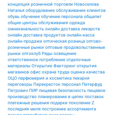
концепция розничной торговли
Новоселова
Наталья
оборудование
обслуживание клиентов
обувь
обучение
обучение персонала
общепит
общие центры обслуживания
одежда
омниканальность
онлайн доставка лекарств
онлайн доставка продуктов
онлайн-касса
онлайн-продажи
оптическая розница
оптово-
розничные рынки
оптовые продовольственные
рынки
оптоклуб Ряды
освещение
ответственное потребление
отделочные
материалы
Открытие Факторинг
открытия
магазинов
офис
охрана труда
оценка качества
ОЦО
парфюмерия и косметика
пекарня
переговоры
Перекресток
персонал
Петерфуд
Петрович
ПИР
пищевая безопасность
пищевое
производство
планирование в цепях поставок
платежные решения
подарки
поколение Z
последняя миля
построение ассортимента
посуда
потребительские товары