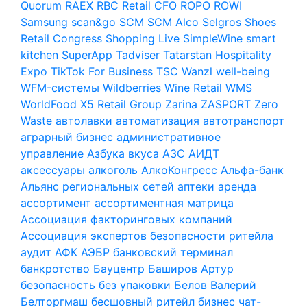
Quorum
RAEX
RBC
Retail CFO
ROPO
ROWI
Samsung
scan&go
SCM
SCM Alco
Selgros
Shoes
Retail Congress
Shopping Live
SimpleWine
smart
kitchen
SuperApp
Tadviser
Tatarstan Hospitality
Expo
TikTok For Business
TSC
Wanzl
well-being
WFM-системы
Wildberries
Wine Retail
WMS
WorldFood
X5 Retail Group
Zarina
ZASPORT
Zero
Waste
автолавки
автоматизация
автотранспорт
аграрный бизнес
административное
управление
Азбука вкуса
АЗС
АИДТ
аксессуары
алкоголь
АлкоКонгресс
Альфа-банк
Альянс региональных сетей
аптеки
аренда
ассортимент
ассортиментная матрица
Ассоциация факторинговых компаний
Ассоциация экспертов безопасности ритейла
аудит
АФК
АЭБР
банковский терминал
банкротство
Бауцентр
Баширов Артур
безопасность
без упаковки
Белов Валерий
Белторгмаш
бесшовный ритейл
бизнес чат-