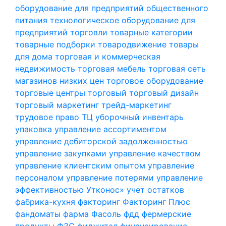
оборудование для предприятий общественного
питания
технологическое оборудование для
предприятий торговли
товарные категории
товарные подборки
товародвижение
товары
для дома
торговая и коммерческая
недвижимость
торговая мебель
торговая сеть
магазинов низких цен
торговое оборудование
торговые центры
торговый
торговый дизайн
торговый маркетинг
трейд-маркетинг
трудовое право
ТЦ
уборочный инвентарь
упаковка
управление ассортиментом
управление дебиторской задолженностью
управление закупками
управление качеством
управление клиентским опытом
управление
персоналом
управление потерями
управление
эффективностью
Утконос»
учет остатков
фабрика-кухня
факторинг
Факторинг Плюс
фандоматы
фарма
Фасоль
фдд
фермерские
продукты
ФЗС
фиджитал
финансирование