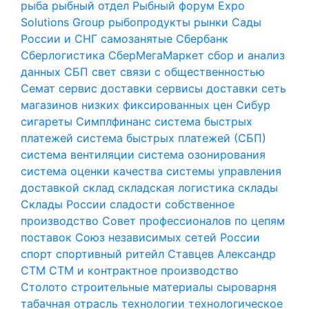
рыба
рыбный отдел
Рыбный форум Expo
Solutions Group
рыбопродукты
рынки
Сады
России и СНГ
самозанятые
Сбербанк
Сберлогистика
СберМегаМаркет
сбор и анализ
данных
СБП
свет
связи с общественностью
Семат
сервис доставки
сервисы доставки
сеть
магазинов низких фиксированных цен
Сибур
сигареты
Симплфинанс
система быстрых
платежей
система быстрых платежей (СБП)
система вентиляции
система озонирования
система оценки качества
системы управления
доставкой
склад
складская логистика
склады
Склады России
сладости
собственное
производство
Совет профессионалов по цепям
поставок
Союз независимых сетей России
спорт
спортивный ритейл
Ставцев Александр
СТМ
СТМ и контрактное производство
Столото
строительные материалы
сыроварня
табачная отрасль
технологии
технологическое