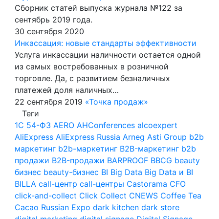
Сборник статей выпуска журнала №122 за
сентябрь 2019 года.
30 сентября 2020
Инкассация: новые стандарты эффективности
Услуга инкассации наличности остается одной
из самых востребованных в розничной
торговле. Да, с развитием безналичных
платежей доля наличных…
22 сентября 2019
«Точка продаж»
Теги
1С
54-ФЗ
AERO
AHConferences
alcoexpert
AliExpress
AliExpress Russia
Arneg
Asti Group
b2b
маркетинг
b2b-маркетинг
B2B-маркетинг
b2b
продажи
B2B-продажи
BARPROOF
BBCG
beauty
бизнес
beauty-бизнес
BI
Big Data
Big Data и BI
BILLA
call-центр
call-центры
Castorama
CFO
click-and-collect
Click Collect
CNEWS
Coffee Tea
Cacao Russian Expo
dark kitchen
dark store
digital marketing
digital signage
Digital Signage