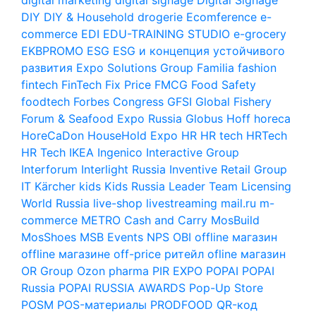
DIY
DIY & Household
drogerie
Ecomference
e-
commerce
EDI
EDU-TRAINING STUDIO
e-grocery
EKBPROMO
ESG
ESG и концепция устойчивого
развития
Expo Solutions Group
Familia
fashion
fintech
FinTech
Fix Price
FMCG
Food Safety
foodtech
Forbes Congress
GFSI
Global Fishery
Forum & Seafood Expo Russia
Globus
Hoff
horeca
HoreCaDon
HouseHold Expo
HR
HR tech
HRTech
HR Tech
IKEA
Ingenico
Interactive Group
Interforum
Interlight Russia
Inventive Retail Group
IT
Kärcher
kids
Kids Russia
Leader Team
Licensing
World Russia
live-shop
livestreaming
mail.ru
m-
commerce
METRO Cash and Carry
MosBuild
MosShoes
MSB Events
NPS
OBI
offline магазин
offline магазине
off-price ритейл
ofline магазин
OR Group
Ozon
pharma
PIR EXPO
POPAI
POPAI
Russia
POPAI RUSSIA AWARDS
Pop-Up Store
POSM
POS-материалы
PRODFOOD
QR-код