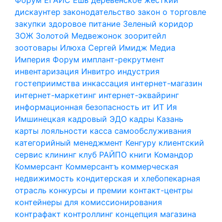
дискаунтер
законодательство
закон о торговле
закупки
здоровое питание
Зеленый коридор
ЗОЖ
Золотой Медвежонок
зооритейл
зоотовары
Илюха Сергей
Имидж Медиа
Империя Форум
имплант-рекрутмент
инвентаризация
Инвитро
индустрия
гостеприимства
инкассация
интернет-магазин
интернет-маркетинг
интернет-эквайринг
информационная безопасность
ит
ИТ
Ия
Имшинецкая
кадровый ЭДО
кадры
Казань
карты лояльности
касса самообслуживания
категорийный менеджмент
Кенгуру
клиентский
сервис
клининг
клуб РАЙПО
книги
Командор
Коммерсант
Коммерсантъ
коммерческая
недвижимость
кондитерская и хлебопекарная
отрасль
конкурсы и премии
контакт-центры
контейнеры для комиссионирования
контрафакт
контроллинг
концепция магазина