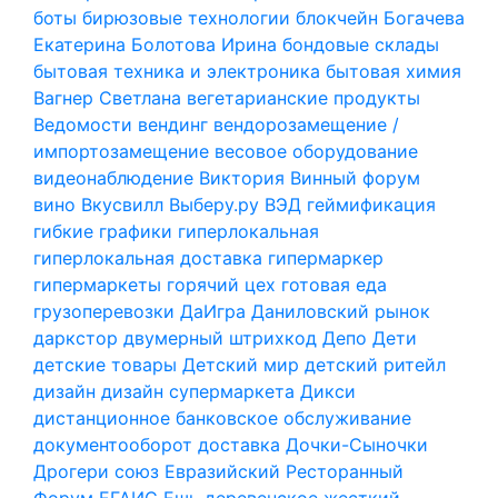
боты
бирюзовые технологии
блокчейн
Богачева
Екатерина
Болотова Ирина
бондовые склады
бытовая техника и электроника
бытовая химия
Вагнер Светлана
вегетарианские продукты
Ведомости
вендинг
вендорозамещение /
импортозамещение
весовое оборудование
видеонаблюдение
Виктория
Винный форум
вино
Вкусвилл
Выберу.ру
ВЭД
геймификация
гибкие графики
гиперлокальная
гиперлокальная доставка
гипермаркер
гипермаркеты
горячий цех
готовая еда
грузоперевозки
ДаИгра
Даниловский рынок
даркстор
двумерный штрихкод
Депо
Дети
детские товары
Детский мир
детский ритейл
дизайн
дизайн супермаркета
Дикси
дистанционное банковское обслуживание
документооборот
доставка
Дочки-Сыночки
Дрогери союз
Евразийский Ресторанный
Форум
ЕГАИС
Ешь деревенское
жесткий