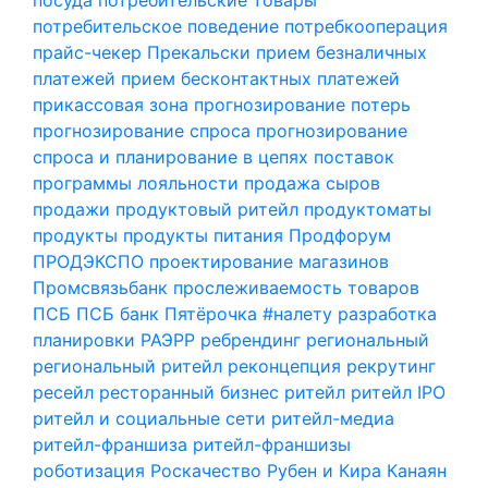
потребительское поведение
потребкооперация
прайс-чекер
Прекальски
прием безналичных
платежей
прием бесконтактных платежей
прикассовая зона
прогнозирование потерь
прогнозирование спроса
прогнозирование
спроса и планирование в цепях поставок
программы лояльности
продажа сыров
продажи
продуктовый ритейл
продуктоматы
продукты
продукты питания
Продфорум
ПРОДЭКСПО
проектирование магазинов
Промсвязьбанк
прослеживаемость товаров
ПСБ
ПСБ банк
Пятёрочка #налету
разработка
планировки
РАЭРР
ребрендинг
региональный
региональный ритейл
реконцепция
рекрутинг
ресейл
ресторанный бизнес
ритейл
ритейл IPO
ритейл и социальные сети
ритейл-медиа
ритейл-франшиза
ритейл-франшизы
роботизация
Роскачество
Рубен и Кира Канаян