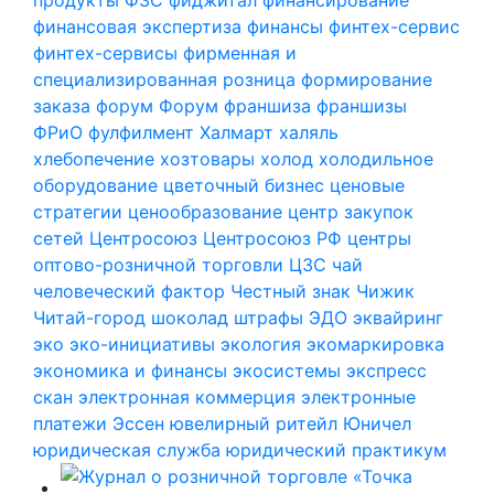
финансовая экспертиза
финансы
финтех-сервис
финтех-сервисы
фирменная и
специализированная розница
формирование
заказа
форум
Форум
франшиза
франшизы
ФРиО
фулфилмент
Халмарт
халяль
хлебопечение
хозтовары
холод
холодильное
оборудование
цветочный бизнес
ценовые
стратегии
ценообразование
центр закупок
сетей
Центросоюз
Центросоюз РФ
центры
оптово-розничной торговли
ЦЗС
чай
человеческий фактор
Честный знак
Чижик
Читай-город
шоколад
штрафы
ЭДО
эквайринг
эко
эко-инициативы
экология
экомаркировка
экономика и финансы
экосистемы
экспресс
скан
электронная коммерция
электронные
платежи
Эссен
ювелирный ритейл
Юничел
юридическая служба
юридический практикум