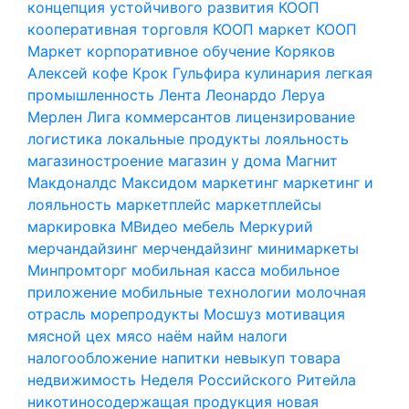
концепция устойчивого развития
КООП
кооперативная торговля
КООП маркет
КООП
Маркет
корпоративное обучение
Коряков
Алексей
кофе
Крок Гульфира
кулинария
легкая
промышленность
Лента
Леонардо
Леруа
Мерлен
Лига коммерсантов
лицензирование
логистика
локальные продукты
лояльность
магазиностроение
магазин у дома
Магнит
Макдоналдс
Максидом
маркетинг
маркетинг и
лояльность
маркетплейс
маркетплейсы
маркировка
МВидео
мебель
Меркурий
мерчандайзинг
мерчендайзинг
минимаркеты
Минпромторг
мобильная касса
мобильное
приложение
мобильные технологии
молочная
отрасль
морепродукты
Мосшуз
мотивация
мясной цех
мясо
наём
найм
налоги
налогообложение
напитки
невыкуп товара
недвижимость
Неделя Российского Ритейла
никотиносодержащая продукция
новая