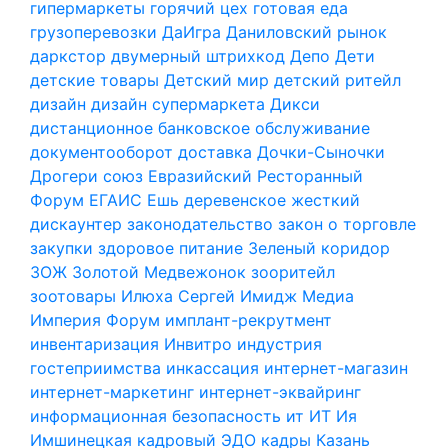
гипермаркеты
горячий цех
готовая еда
грузоперевозки
ДаИгра
Даниловский рынок
даркстор
двумерный штрихкод
Депо
Дети
детские товары
Детский мир
детский ритейл
дизайн
дизайн супермаркета
Дикси
дистанционное банковское обслуживание
документооборот
доставка
Дочки-Сыночки
Дрогери союз
Евразийский Ресторанный
Форум
ЕГАИС
Ешь деревенское
жесткий
дискаунтер
законодательство
закон о торговле
закупки
здоровое питание
Зеленый коридор
ЗОЖ
Золотой Медвежонок
зооритейл
зоотовары
Илюха Сергей
Имидж Медиа
Империя Форум
имплант-рекрутмент
инвентаризация
Инвитро
индустрия
гостеприимства
инкассация
интернет-магазин
интернет-маркетинг
интернет-эквайринг
информационная безопасность
ит
ИТ
Ия
Имшинецкая
кадровый ЭДО
кадры
Казань