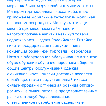
мерчандайзинг
мерчендайзинг
минимаркеты
Минпромторг
мобильная касса
мобильное
приложение
мобильные технологии
молочная
отрасль
морепродукты
Мосшуз
мотивация
мясной цех
мясо
наём
найм
налоги
налогообложение
напитки
невыкуп товара
недвижимость
Неделя Российского Ритейла
никотиносодержащая продукция
новая
концепция розничной торговли
Новоселова
Наталья
оборудование
обслуживание клиентов
обувь
обучение
обучение персонала
общепит
общие центры обслуживания
одежда
омниканальность
онлайн доставка лекарств
онлайн доставка продуктов
онлайн-касса
онлайн-продажи
оптическая розница
оптово-
розничные рынки
оптовые продовольственные
рынки
оптоклуб Ряды
освещение
ответственное потребление
отделочные