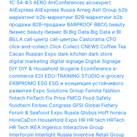
1С
54-ФЗ
AERO
AHConferences
alcoexpert
AliExpress
AliExpress Russia
Arneg
Asti Group
b2b
маркетинг
b2b-маркетинг
B2B-маркетинг
b2b
продажи
B2B-продажи
BARPROOF
BBCG
beauty
бизнес
beauty-бизнес
BI
Big Data
Big Data и BI
BILLA
call-центр
call-центры
Castorama
CFO
click-and-collect
Click Collect
CNEWS
Coffee Tea
Cacao Russian Expo
dark kitchen
dark store
digital marketing
digital signage
Digital Signage
DIY
DIY & Household
drogerie
Ecomference
e-
commerce
EDI
EDU-TRAINING STUDIO
e-grocery
EKBPROMO
ESG
ESG и концепция устойчивого
развития
Expo Solutions Group
Familia
fashion
fintech
FinTech
Fix Price
FMCG
Food Safety
foodtech
Forbes Congress
GFSI
Global Fishery
Forum & Seafood Expo Russia
Globus
Hoff
horeca
HoreCaDon
HouseHold Expo
HR
HR tech
HRTech
HR Tech
IKEA
Ingenico
Interactive Group
Interforum
Interlight Russia
Inventive Retail Group