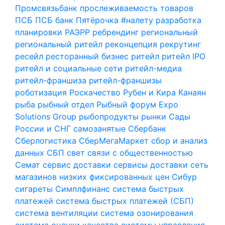
Промсвязьбанк
прослеживаемость товаров
ПСБ
ПСБ банк
Пятёрочка #налету
разработка
планировки
РАЭРР
ребрендинг
региональный
региональный ритейл
реконцепция
рекрутинг
ресейл
ресторанный бизнес
ритейл
ритейл IPO
ритейл и социальные сети
ритейл-медиа
ритейл-франшиза
ритейл-франшизы
роботизация
Роскачество
Рубен и Кира Канаян
рыба
рыбный отдел
Рыбный форум Expo
Solutions Group
рыбопродукты
рынки
Сады
России и СНГ
самозанятые
Сбербанк
Сберлогистика
СберМегаМаркет
сбор и анализ
данных
СБП
свет
связи с общественностью
Семат
сервис доставки
сервисы доставки
сеть
магазинов низких фиксированных цен
Сибур
сигареты
Симплфинанс
система быстрых
платежей
система быстрых платежей (СБП)
система вентиляции
система озонирования
система оценки качества
системы управления