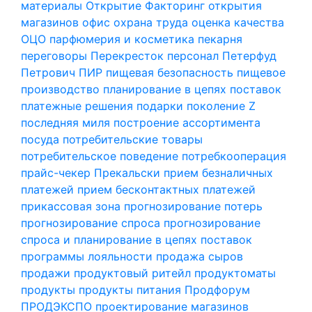
материалы
Открытие Факторинг
открытия
магазинов
офис
охрана труда
оценка качества
ОЦО
парфюмерия и косметика
пекарня
переговоры
Перекресток
персонал
Петерфуд
Петрович
ПИР
пищевая безопасность
пищевое
производство
планирование в цепях поставок
платежные решения
подарки
поколение Z
последняя миля
построение ассортимента
посуда
потребительские товары
потребительское поведение
потребкооперация
прайс-чекер
Прекальски
прием безналичных
платежей
прием бесконтактных платежей
прикассовая зона
прогнозирование потерь
прогнозирование спроса
прогнозирование
спроса и планирование в цепях поставок
программы лояльности
продажа сыров
продажи
продуктовый ритейл
продуктоматы
продукты
продукты питания
Продфорум
ПРОДЭКСПО
проектирование магазинов