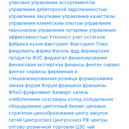
упаковка
управление ассортиментом
управление дебиторской задолженностью
управление закупками
управление качеством
управление клиентским опытом
управление
персоналом
управление потерями
управление
эффективностью
Утконос»
учет остатков
фабрика-кухня
факторинг
Факторинг Плюс
фандоматы
фарма
Фасоль
фдд
фермерские
продукты
ФЗС
фиджитал
финансирование
финансовая экспертиза
финансы
финтех-сервис
финтех-сервисы
фирменная и
специализированная розница
формирование
заказа
форум
Форум
франшиза
франшизы
ФРиО
фулфилмент
Халмарт
халяль
хлебопечение
хозтовары
холод
холодильное
оборудование
цветочный бизнес
ценовые
стратегии
ценообразование
центр закупок
сетей
Центросоюз
Центросоюз РФ
центры
оптово-розничной торговли
ЦЗС
чай