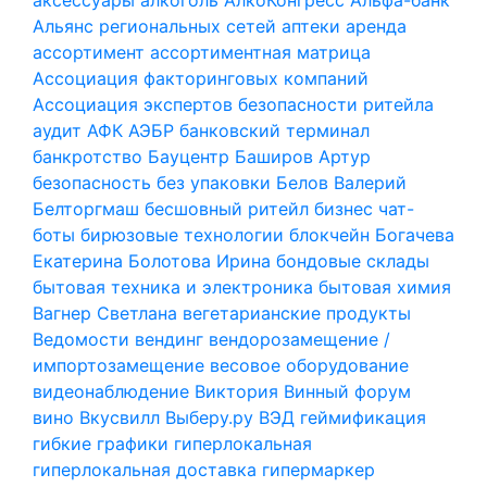
Альянс региональных сетей
аптеки
аренда
ассортимент
ассортиментная матрица
Ассоциация факторинговых компаний
Ассоциация экспертов безопасности ритейла
аудит
АФК
АЭБР
банковский терминал
банкротство
Бауцентр
Баширов Артур
безопасность
без упаковки
Белов Валерий
Белторгмаш
бесшовный ритейл
бизнес чат-
боты
бирюзовые технологии
блокчейн
Богачева
Екатерина
Болотова Ирина
бондовые склады
бытовая техника и электроника
бытовая химия
Вагнер Светлана
вегетарианские продукты
Ведомости
вендинг
вендорозамещение /
импортозамещение
весовое оборудование
видеонаблюдение
Виктория
Винный форум
вино
Вкусвилл
Выберу.ру
ВЭД
геймификация
гибкие графики
гиперлокальная
гиперлокальная доставка
гипермаркер