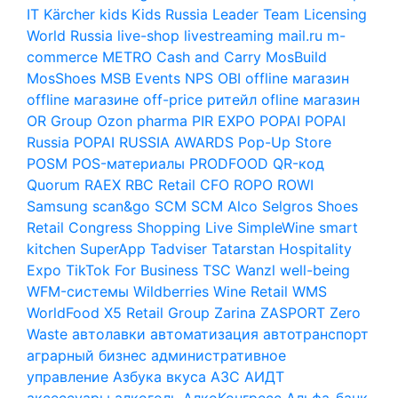
IT
Kärcher
kids
Kids Russia
Leader Team
Licensing
World Russia
live-shop
livestreaming
mail.ru
m-
commerce
METRO Cash and Carry
MosBuild
MosShoes
MSB Events
NPS
OBI
offline магазин
offline магазине
off-price ритейл
ofline магазин
OR Group
Ozon
pharma
PIR EXPO
POPAI
POPAI
Russia
POPAI RUSSIA AWARDS
Pop-Up Store
POSM
POS-материалы
PRODFOOD
QR-код
Quorum
RAEX
RBC
Retail CFO
ROPO
ROWI
Samsung
scan&go
SCM
SCM Alco
Selgros
Shoes
Retail Congress
Shopping Live
SimpleWine
smart
kitchen
SuperApp
Tadviser
Tatarstan Hospitality
Expo
TikTok For Business
TSC
Wanzl
well-being
WFM-системы
Wildberries
Wine Retail
WMS
WorldFood
X5 Retail Group
Zarina
ZASPORT
Zero
Waste
автолавки
автоматизация
автотранспорт
аграрный бизнес
административное
управление
Азбука вкуса
АЗС
АИДТ
аксессуары
алкоголь
АлкоКонгресс
Альфа-банк