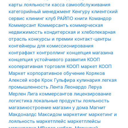
карты лояльности
касса самообслуживания
категорийный менеджмент
Кенгуру
клиентский
сервис
клининг
клуб РАЙПО
книги
Командор
Коммерсант
Коммерсантъ
коммерческая
недвижимость
кондитерская и хлебопекарная
отрасль
конкурсы и премии
контакт-центры
контейнеры для комиссионирования
контрафакт
контроллинг
концепция магазина
концепция устойчивого развития
КООП
кооперативная торговля
КООП маркет
КООП
Маркет
корпоративное обучение
Коряков
Алексей
кофе
Крок Гульфира
кулинария
легкая
промышленность
Лента
Леонардо
Леруа
Мерлен
Лига коммерсантов
лицензирование
логистика
локальные продукты
лояльность
магазиностроение
магазин у дома
Магнит
Макдоналдс
Максидом
маркетинг
маркетинг и
лояльность
маркетплейс
маркетплейсы
маркировка
МВидео
мебель
Меркурий