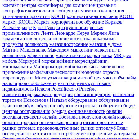
контакт-центры
контейнеры для комиссионирования
контрафакт
контроллинг
концепция магазина
концепция
устойчивого развития
КООП
кооперативная торговля
КООП
маркет
КООП Маркет
корпоративное обучение
Коряков
Алексей
кофе
Крок Гульфира
кулинария
легкая
промышленность
Лента
Леонардо
Леруа Мерлен
Лига
коммерсантов
лицензирование
логистика
локальные
продукты
лояльность
магазиностроение
магазин у дома
Магнит
Макдоналдс
Максидом
маркетинг
маркетинг и
лояльность
маркетплейс
маркетплейсы
маркировка
МВидео
мебель
Меркурий
мерчандайзинг
мерчендайзинг
минимаркеты
Минпромторг
мобильная касса
мобильное
приложение
мобильные технологии
молочная отрасль
морепродукты
Мосшуз
мотивация
мясной цех
мясо
наём
найм
налоги
налогообложение
напитки
невыкуп товара
недвижимость
Неделя Российского Ритейла
никотиносодержащая продукция
новая концепция розничной
торговли
Новоселова Наталья
оборудование
обслуживание
клиентов
обувь
обучение
обучение персонала
общепит
общие
центры обслуживания
одежда
омниканальность
онлайн
доставка лекарств
онлайн доставка продуктов
онлайн-касса
онлайн-продажи
оптическая розница
оптово-розничные
рынки
оптовые продовольственные рынки
оптоклуб Ряды
освещение
ответственное потребление
отделочные материалы