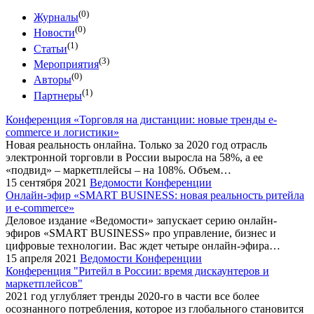
(0)
Журналы
(0)
Новости
(1)
Статьи
(3)
Мероприятия
(0)
Авторы
(1)
Партнеры
Конференция «Торговля на дистанции: новые тренды e-
commerce и логистики»
Новая реальность онлайна. Только за 2020 год отрасль
электронной торговли в России выросла на 58%, а ее
«подвид» – маркетплейсы – на 108%. Объем…
15 сентября 2021
Ведомости Конференции
Онлайн-эфир «SMART BUSINESS: новая реальность ритейла
и e-commerce»
Деловое издание «Ведомости» запускает серию онлайн-
эфиров «SMART BUSINESS» про управление, бизнес и
цифровые технологии. Вас ждет четыре онлайн-эфира…
15 апреля 2021
Ведомости Конференции
Конференция "Ритейл в России: время дискаунтеров и
маркетплейсов"
2021 год углубляет тренды 2020-го в части все более
осознанного потребления, которое из глобального становится