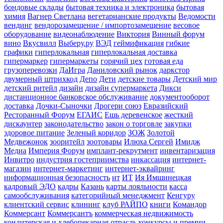
бондовые склады
бытовая техника и электроника
бытовая
химия
Вагнер Светлана
вегетарианские продукты
Ведомости
вендинг
вендорозамещение / импортозамещение
весовое
оборудование
видеонаблюдение
Виктория
Винный форум
вино
Вкусвилл
Выберу.ру
ВЭД
геймификация
гибкие
графики
гиперлокальная
гиперлокальная доставка
гипермаркер
гипермаркеты
горячий цех
готовая еда
грузоперевозки
ДаИгра
Даниловский рынок
даркстор
двумерный штрихкод
Депо
Дети
детские товары
Детский мир
детский ритейл
дизайн
дизайн супермаркета
Дикси
дистанционное банковское обслуживание
документооборот
доставка
Дочки-Сыночки
Дрогери союз
Евразийский
Ресторанный Форум
ЕГАИС
Ешь деревенское
жесткий
дискаунтер
законодательство
закон о торговле
закупки
здоровое питание
Зеленый коридор
ЗОЖ
Золотой
Медвежонок
зооритейл
зоотовары
Илюха Сергей
Имидж
Медиа
Империя Форум
имплант-рекрутмент
инвентаризация
Инвитро
индустрия гостеприимства
инкассация
интернет-
магазин
интернет-маркетинг
интернет-эквайринг
информационная безопасность
ит
ИТ
Ия Имшинецкая
кадровый ЭДО
кадры
Казань
карты лояльности
касса
самообслуживания
категорийный менеджмент
Кенгуру
клиентский сервис
клининг
клуб РАЙПО
книги
Командор
Коммерсант
Коммерсантъ
коммерческая недвижимость
кондитерская и хлебопекарная отрасль
конкурсы и премии