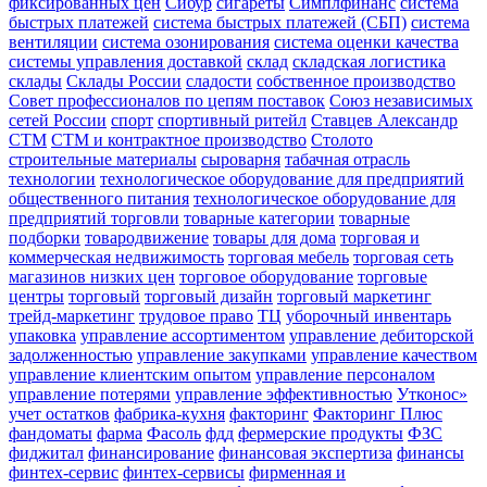
фиксированных цен
Сибур
сигареты
Симплфинанс
система
быстрых платежей
система быстрых платежей (СБП)
система
вентиляции
система озонирования
система оценки качества
системы управления доставкой
склад
складская логистика
склады
Склады России
сладости
собственное производство
Совет профессионалов по цепям поставок
Союз независимых
сетей России
спорт
спортивный ритейл
Ставцев Александр
СТМ
СТМ и контрактное производство
Столото
строительные материалы
сыроварня
табачная отрасль
технологии
технологическое оборудование для предприятий
общественного питания
технологическое оборудование для
предприятий торговли
товарные категории
товарные
подборки
товародвижение
товары для дома
торговая и
коммерческая недвижимость
торговая мебель
торговая сеть
магазинов низких цен
торговое оборудование
торговые
центры
торговый
торговый дизайн
торговый маркетинг
трейд-маркетинг
трудовое право
ТЦ
уборочный инвентарь
упаковка
управление ассортиментом
управление дебиторской
задолженностью
управление закупками
управление качеством
управление клиентским опытом
управление персоналом
управление потерями
управление эффективностью
Утконос»
учет остатков
фабрика-кухня
факторинг
Факторинг Плюс
фандоматы
фарма
Фасоль
фдд
фермерские продукты
ФЗС
фиджитал
финансирование
финансовая экспертиза
финансы
финтех-сервис
финтех-сервисы
фирменная и