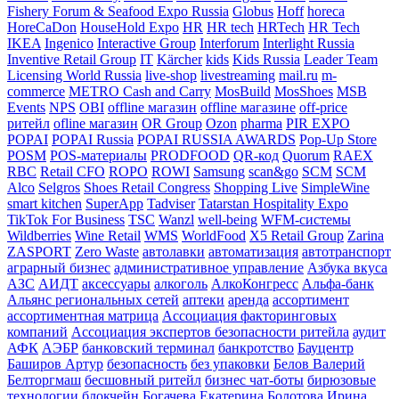
Fishery Forum & Seafood Expo Russia
Globus
Hoff
horeca
HoreCaDon
HouseHold Expo
HR
HR tech
HRTech
HR Tech
IKEA
Ingenico
Interactive Group
Interforum
Interlight Russia
Inventive Retail Group
IT
Kärcher
kids
Kids Russia
Leader Team
Licensing World Russia
live-shop
livestreaming
mail.ru
m-
commerce
METRO Cash and Carry
MosBuild
MosShoes
MSB
Events
NPS
OBI
offline магазин
offline магазине
off-price
ритейл
ofline магазин
OR Group
Ozon
pharma
PIR EXPO
POPAI
POPAI Russia
POPAI RUSSIA AWARDS
Pop-Up Store
POSM
POS-материалы
PRODFOOD
QR-код
Quorum
RAEX
RBC
Retail CFO
ROPO
ROWI
Samsung
scan&go
SCM
SCM
Alco
Selgros
Shoes Retail Congress
Shopping Live
SimpleWine
smart kitchen
SuperApp
Tadviser
Tatarstan Hospitality Expo
TikTok For Business
TSC
Wanzl
well-being
WFM-системы
Wildberries
Wine Retail
WMS
WorldFood
X5 Retail Group
Zarina
ZASPORT
Zero Waste
автолавки
автоматизация
автотранспорт
аграрный бизнес
административное управление
Азбука вкуса
АЗС
АИДТ
аксессуары
алкоголь
АлкоКонгресс
Альфа-банк
Альянс региональных сетей
аптеки
аренда
ассортимент
ассортиментная матрица
Ассоциация факторинговых
компаний
Ассоциация экспертов безопасности ритейла
аудит
АФК
АЭБР
банковский терминал
банкротство
Бауцентр
Баширов Артур
безопасность
без упаковки
Белов Валерий
Белторгмаш
бесшовный ритейл
бизнес чат-боты
бирюзовые
технологии
блокчейн
Богачева Екатерина
Болотова Ирина