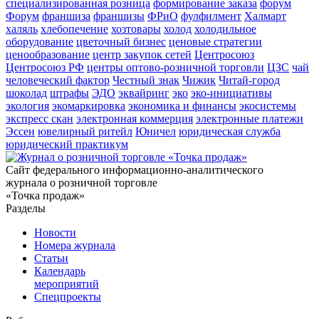
специализированная розница
формирование заказа
форум
Форум
франшиза
франшизы
ФРиО
фулфилмент
Халмарт
халяль
хлебопечение
хозтовары
холод
холодильное
оборудование
цветочный бизнес
ценовые стратегии
ценообразование
центр закупок сетей
Центросоюз
Центросоюз РФ
центры оптово-розничной торговли
ЦЗС
чай
человеческий фактор
Честный знак
Чижик
Читай-город
шоколад
штрафы
ЭДО
эквайринг
эко
эко-инициативы
экология
экомаркировка
экономика и финансы
экосистемы
экспресс скан
электронная коммерция
электронные платежи
Эссен
ювелирный ритейл
Юничел
юридическая служба
юридический практикум
Сайт федерального информационно-аналитического
журнала о розничной торговле
«Точка продаж»
Разделы
Новости
Номера журнала
Статьи
Календарь
мероприятий
Спецпроекты