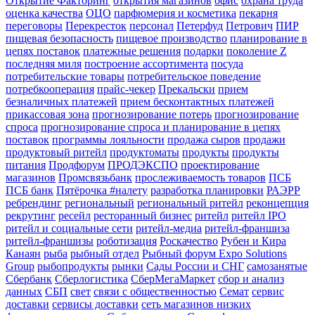
Открытие Факторинг
открытия магазинов
офис
охрана труда
оценка качества
ОЦО
парфюмерия и косметика
пекарня
переговоры
Перекресток
персонал
Петерфуд
Петрович
ПИР
пищевая безопасность
пищевое производство
планирование в
цепях поставок
платежные решения
подарки
поколение Z
последняя миля
построение ассортимента
посуда
потребительские товары
потребительское поведение
потребкооперация
прайс-чекер
Прекальски
прием
безналичных платежей
прием бесконтактных платежей
прикассовая зона
прогнозирование потерь
прогнозирование
спроса
прогнозирование спроса и планирование в цепях
поставок
программы лояльности
продажа сыров
продажи
продуктовый ритейл
продуктоматы
продукты
продукты
питания
Продфорум
ПРОДЭКСПО
проектирование
магазинов
Промсвязьбанк
прослеживаемость товаров
ПСБ
ПСБ банк
Пятёрочка #налету
разработка планировки
РАЭРР
ребрендинг
региональный
региональный ритейл
реконцепция
рекрутинг
ресейл
ресторанный бизнес
ритейл
ритейл IPO
ритейл и социальные сети
ритейл-медиа
ритейл-франшиза
ритейл-франшизы
роботизация
Роскачество
Рубен и Кира
Канаян
рыба
рыбный отдел
Рыбный форум Expo Solutions
Group
рыбопродукты
рынки
Сады России и СНГ
самозанятые
Сбербанк
Сберлогистика
СберМегаМаркет
сбор и анализ
данных
СБП
свет
связи с общественностью
Семат
сервис
доставки
сервисы доставки
сеть магазинов низких