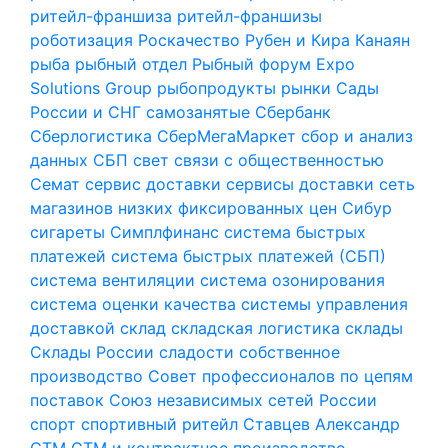
ритейл-франшиза
ритейл-франшизы
роботизация
Роскачество
Рубен и Кира Канаян
рыба
рыбный отдел
Рыбный форум Expo
Solutions Group
рыбопродукты
рынки
Сады
России и СНГ
самозанятые
Сбербанк
Сберлогистика
СберМегаМаркет
сбор и анализ
данных
СБП
свет
связи с общественностью
Семат
сервис доставки
сервисы доставки
сеть
магазинов низких фиксированных цен
Сибур
сигареты
Симплфинанс
система быстрых
платежей
система быстрых платежей (СБП)
система вентиляции
система озонирования
система оценки качества
системы управления
доставкой
склад
складская логистика
склады
Склады России
сладости
собственное
производство
Совет профессионалов по цепям
поставок
Союз независимых сетей России
спорт
спортивный ритейл
Ставцев Александр
СТМ
СТМ и контрактное производство