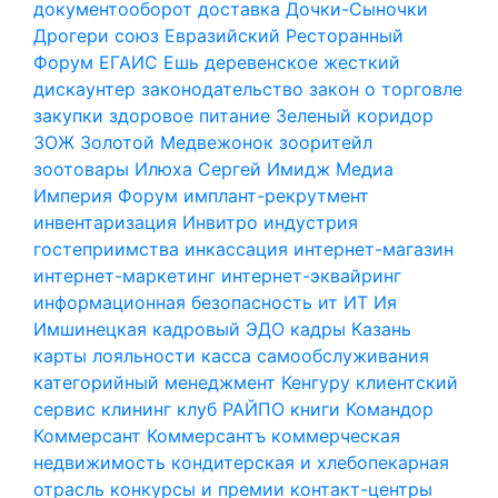
документооборот
доставка
Дочки-Сыночки
Дрогери союз
Евразийский Ресторанный
Форум
ЕГАИС
Ешь деревенское
жесткий
дискаунтер
законодательство
закон о торговле
закупки
здоровое питание
Зеленый коридор
ЗОЖ
Золотой Медвежонок
зооритейл
зоотовары
Илюха Сергей
Имидж Медиа
Империя Форум
имплант-рекрутмент
инвентаризация
Инвитро
индустрия
гостеприимства
инкассация
интернет-магазин
интернет-маркетинг
интернет-эквайринг
информационная безопасность
ит
ИТ
Ия
Имшинецкая
кадровый ЭДО
кадры
Казань
карты лояльности
касса самообслуживания
категорийный менеджмент
Кенгуру
клиентский
сервис
клининг
клуб РАЙПО
книги
Командор
Коммерсант
Коммерсантъ
коммерческая
недвижимость
кондитерская и хлебопекарная
отрасль
конкурсы и премии
контакт-центры