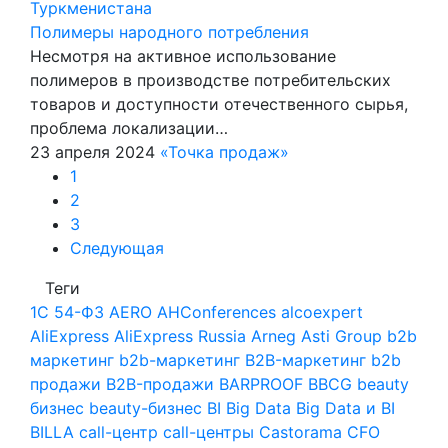
Туркменистана
Полимеры народного потребления
Несмотря на активное использование
полимеров в производстве потребительских
товаров и доступности отечественного сырья,
проблема локализации…
23 апреля 2024
«Точка продаж»
1
2
3
Следующая
Теги
1С
54-ФЗ
AERO
AHConferences
alcoexpert
AliExpress
AliExpress Russia
Arneg
Asti Group
b2b
маркетинг
b2b-маркетинг
B2B-маркетинг
b2b
продажи
B2B-продажи
BARPROOF
BBCG
beauty
бизнес
beauty-бизнес
BI
Big Data
Big Data и BI
BILLA
call-центр
call-центры
Castorama
CFO