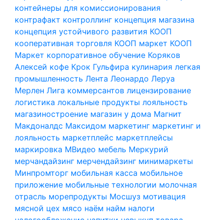
контейнеры для комиссионирования
контрафакт
контроллинг
концепция магазина
концепция устойчивого развития
КООП
кооперативная торговля
КООП маркет
КООП
Маркет
корпоративное обучение
Коряков
Алексей
кофе
Крок Гульфира
кулинария
легкая
промышленность
Лента
Леонардо
Леруа
Мерлен
Лига коммерсантов
лицензирование
логистика
локальные продукты
лояльность
магазиностроение
магазин у дома
Магнит
Макдоналдс
Максидом
маркетинг
маркетинг и
лояльность
маркетплейс
маркетплейсы
маркировка
МВидео
мебель
Меркурий
мерчандайзинг
мерчендайзинг
минимаркеты
Минпромторг
мобильная касса
мобильное
приложение
мобильные технологии
молочная
отрасль
морепродукты
Мосшуз
мотивация
мясной цех
мясо
наём
найм
налоги
налогообложение
напитки
невыкуп товара