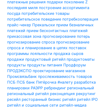
платежные решения
подарки
поколение Z
последняя миля
построение ассортимента
посуда
потребительские товары
потребительское поведение
потребкооперация
прайс-чекер
Прекальски
прием безналичных
платежей
прием бесконтактных платежей
прикассовая зона
прогнозирование потерь
прогнозирование спроса
прогнозирование
спроса и планирование в цепях поставок
программы лояльности
продажа сыров
продажи
продуктовый ритейл
продуктоматы
продукты
продукты питания
Продфорум
ПРОДЭКСПО
проектирование магазинов
Промсвязьбанк
прослеживаемость товаров
ПСБ
ПСБ банк
Пятёрочка #налету
разработка
планировки
РАЭРР
ребрендинг
региональный
региональный ритейл
реконцепция
рекрутинг
ресейл
ресторанный бизнес
ритейл
ритейл IPO
ритейл и социальные сети
ритейл-медиа