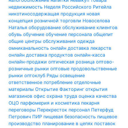
недвижимость
Неделя Российского Ритейла
никотиносодержащая продукция
новая
концепция розничной торговли
Новоселова
Наталья
оборудование
обслуживание клиентов
обувь
обучение
обучение персонала
общепит
общие центры обслуживания
одежда
омниканальность
онлайн доставка лекарств
онлайн доставка продуктов
онлайн-касса
онлайн-продажи
оптическая розница
оптово-
розничные рынки
оптовые продовольственные
рынки
оптоклуб Ряды
освещение
ответственное потребление
отделочные
материалы
Открытие Факторинг
открытия
магазинов
офис
охрана труда
оценка качества
ОЦО
парфюмерия и косметика
пекарня
переговоры
Перекресток
персонал
Петерфуд
Петрович
ПИР
пищевая безопасность
пищевое
производство
планирование в цепях поставок