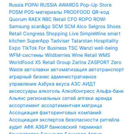
Russia
POPAI RUSSIA AWARDS
Pop-Up Store
POSM
POS-материалы
PRODFOOD
QR-код
Quorum
RAEX
RBC
Retail CFO
ROPO
ROWI
Samsung
scan&go
SCM
SCM Alco
Selgros
Shoes
Retail Congress
Shopping Live
SimpleWine
smart
kitchen
SuperApp
Tadviser
Tatarstan Hospitality
Expo
TikTok For Business
TSC
Wanzl
well-being
WFM-системы
Wildberries
Wine Retail
WMS
WorldFood
X5 Retail Group
Zarina
ZASPORT
Zero
Waste
автолавки
автоматизация
автотранспорт
аграрный бизнес
административное
управление
Азбука вкуса
АЗС
АИДТ
аксессуары
алкоголь
АлкоКонгресс
Альфа-банк
Альянс региональных сетей
аптеки
аренда
ассортимент
ассортиментная матрица
Ассоциация факторинговых компаний
Ассоциация экспертов безопасности ритейла
аудит
АФК
АЭБР
банковский терминал
банкротство
Бауцентр
Баширов Артур