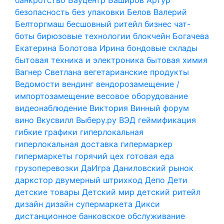
безопасность
без упаковки
Белов Валерий
Белторгмаш
бесшовный ритейл
бизнес чат-
боты
бирюзовые технологии
блокчейн
Богачева
Екатерина
Болотова Ирина
бондовые склады
бытовая техника и электроника
бытовая химия
Вагнер Светлана
вегетарианские продукты
Ведомости
вендинг
вендорозамещение /
импортозамещение
весовое оборудование
видеонаблюдение
Виктория
Винный форум
вино
Вкусвилл
Выберу.ру
ВЭД
геймификация
гибкие графики
гиперлокальная
гиперлокальная доставка
гипермаркер
гипермаркеты
горячий цех
готовая еда
грузоперевозки
ДаИгра
Даниловский рынок
даркстор
двумерный штрихкод
Депо
Дети
детские товары
Детский мир
детский ритейл
дизайн
дизайн супермаркета
Дикси
дистанционное банковское обслуживание