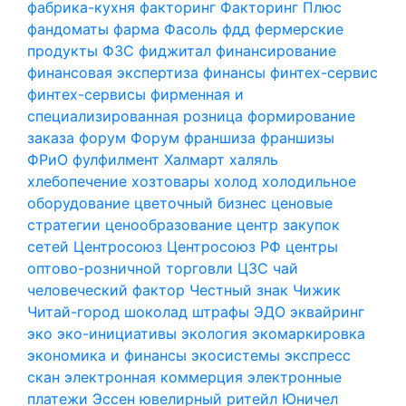
фабрика-кухня
факторинг
Факторинг Плюс
фандоматы
фарма
Фасоль
фдд
фермерские
продукты
ФЗС
фиджитал
финансирование
финансовая экспертиза
финансы
финтех-сервис
финтех-сервисы
фирменная и
специализированная розница
формирование
заказа
форум
Форум
франшиза
франшизы
ФРиО
фулфилмент
Халмарт
халяль
хлебопечение
хозтовары
холод
холодильное
оборудование
цветочный бизнес
ценовые
стратегии
ценообразование
центр закупок
сетей
Центросоюз
Центросоюз РФ
центры
оптово-розничной торговли
ЦЗС
чай
человеческий фактор
Честный знак
Чижик
Читай-город
шоколад
штрафы
ЭДО
эквайринг
эко
эко-инициативы
экология
экомаркировка
экономика и финансы
экосистемы
экспресс
скан
электронная коммерция
электронные
платежи
Эссен
ювелирный ритейл
Юничел