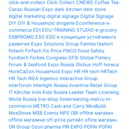
click-and-collect
Click Collect
CNEWS
Coffee Tea
Cacao Russian Expo
dark kitchen
dark store
digital marketing
digital signage
Digital Signage
DIY
DIY & Household
drogerie
Ecomference
e-
commerce
EDI
EDU-TRAINING STUDIO
e-grocery
EKBPROMO
ESG
ESG и концепция устойчивого
развития
Expo Solutions Group
Familia
fashion
fintech
FinTech
Fix Price
FMCG
Food Safety
foodtech
Forbes Congress
GFSI
Global Fishery
Forum & Seafood Expo Russia
Globus
Hoff
horeca
HoreCaDon
HouseHold Expo
HR
HR tech
HRTech
HR Tech
IKEA
Ingenico
Interactive Group
Interforum
Interlight Russia
Inventive Retail Group
IT
Kärcher
kids
Kids Russia
Leader Team
Licensing
World Russia
live-shop
livestreaming
mail.ru
m-
commerce
METRO Cash and Carry
MosBuild
MosShoes
MSB Events
NPS
OBI
offline магазин
offline магазине
off-price ритейл
ofline магазин
OR Group
Ozon
pharma
PIR EXPO
POPAI
POPAI