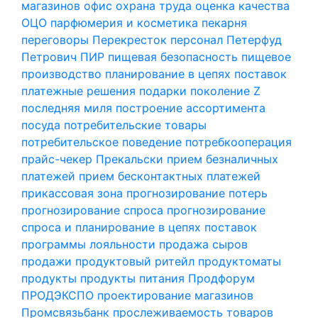
магазинов
офис
охрана труда
оценка качества
ОЦО
парфюмерия и косметика
пекарня
переговоры
Перекресток
персонал
Петерфуд
Петрович
ПИР
пищевая безопасность
пищевое
производство
планирование в цепях поставок
платежные решения
подарки
поколение Z
последняя миля
построение ассортимента
посуда
потребительские товары
потребительское поведение
потребкооперация
прайс-чекер
Прекальски
прием безналичных
платежей
прием бесконтактных платежей
прикассовая зона
прогнозирование потерь
прогнозирование спроса
прогнозирование
спроса и планирование в цепях поставок
программы лояльности
продажа сыров
продажи
продуктовый ритейл
продуктоматы
продукты
продукты питания
Продфорум
ПРОДЭКСПО
проектирование магазинов
Промсвязьбанк
прослеживаемость товаров