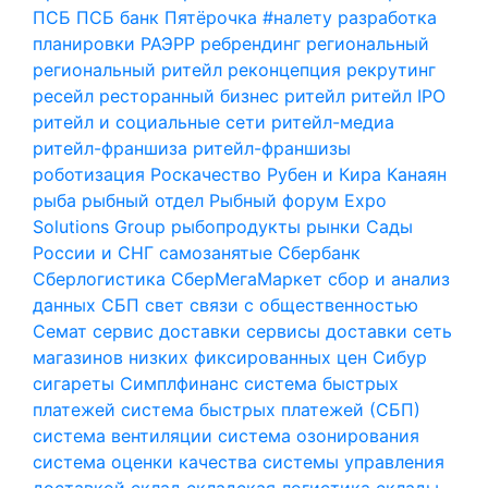
ПСБ
ПСБ банк
Пятёрочка #налету
разработка
планировки
РАЭРР
ребрендинг
региональный
региональный ритейл
реконцепция
рекрутинг
ресейл
ресторанный бизнес
ритейл
ритейл IPO
ритейл и социальные сети
ритейл-медиа
ритейл-франшиза
ритейл-франшизы
роботизация
Роскачество
Рубен и Кира Канаян
рыба
рыбный отдел
Рыбный форум Expo
Solutions Group
рыбопродукты
рынки
Сады
России и СНГ
самозанятые
Сбербанк
Сберлогистика
СберМегаМаркет
сбор и анализ
данных
СБП
свет
связи с общественностью
Семат
сервис доставки
сервисы доставки
сеть
магазинов низких фиксированных цен
Сибур
сигареты
Симплфинанс
система быстрых
платежей
система быстрых платежей (СБП)
система вентиляции
система озонирования
система оценки качества
системы управления
доставкой
склад
складская логистика
склады