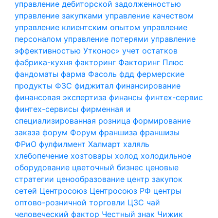
управление дебиторской задолженностью
управление закупками
управление качеством
управление клиентским опытом
управление
персоналом
управление потерями
управление
эффективностью
Утконос»
учет остатков
фабрика-кухня
факторинг
Факторинг Плюс
фандоматы
фарма
Фасоль
фдд
фермерские
продукты
ФЗС
фиджитал
финансирование
финансовая экспертиза
финансы
финтех-сервис
финтех-сервисы
фирменная и
специализированная розница
формирование
заказа
форум
Форум
франшиза
франшизы
ФРиО
фулфилмент
Халмарт
халяль
хлебопечение
хозтовары
холод
холодильное
оборудование
цветочный бизнес
ценовые
стратегии
ценообразование
центр закупок
сетей
Центросоюз
Центросоюз РФ
центры
оптово-розничной торговли
ЦЗС
чай
человеческий фактор
Честный знак
Чижик