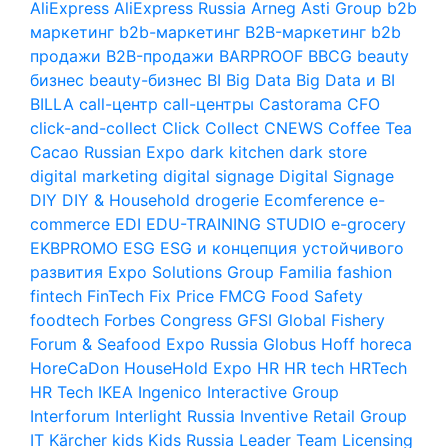
AliExpress
AliExpress Russia
Arneg
Asti Group
b2b
маркетинг
b2b-маркетинг
B2B-маркетинг
b2b
продажи
B2B-продажи
BARPROOF
BBCG
beauty
бизнес
beauty-бизнес
BI
Big Data
Big Data и BI
BILLA
call-центр
call-центры
Castorama
CFO
click-and-collect
Click Collect
CNEWS
Coffee Tea
Cacao Russian Expo
dark kitchen
dark store
digital marketing
digital signage
Digital Signage
DIY
DIY & Household
drogerie
Ecomference
e-
commerce
EDI
EDU-TRAINING STUDIO
e-grocery
EKBPROMO
ESG
ESG и концепция устойчивого
развития
Expo Solutions Group
Familia
fashion
fintech
FinTech
Fix Price
FMCG
Food Safety
foodtech
Forbes Congress
GFSI
Global Fishery
Forum & Seafood Expo Russia
Globus
Hoff
horeca
HoreCaDon
HouseHold Expo
HR
HR tech
HRTech
HR Tech
IKEA
Ingenico
Interactive Group
Interforum
Interlight Russia
Inventive Retail Group
IT
Kärcher
kids
Kids Russia
Leader Team
Licensing