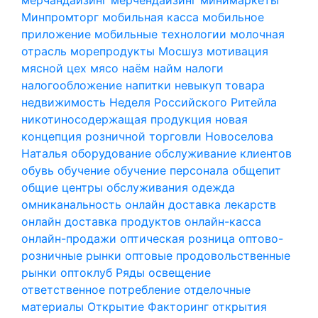
Минпромторг
мобильная касса
мобильное
приложение
мобильные технологии
молочная
отрасль
морепродукты
Мосшуз
мотивация
мясной цех
мясо
наём
найм
налоги
налогообложение
напитки
невыкуп товара
недвижимость
Неделя Российского Ритейла
никотиносодержащая продукция
новая
концепция розничной торговли
Новоселова
Наталья
оборудование
обслуживание клиентов
обувь
обучение
обучение персонала
общепит
общие центры обслуживания
одежда
омниканальность
онлайн доставка лекарств
онлайн доставка продуктов
онлайн-касса
онлайн-продажи
оптическая розница
оптово-
розничные рынки
оптовые продовольственные
рынки
оптоклуб Ряды
освещение
ответственное потребление
отделочные
материалы
Открытие Факторинг
открытия