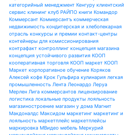
категорийный менеджмент
Кенгуру
клиентский
сервис
клининг
клуб РАЙПО
книги
Командор
Коммерсант
Коммерсантъ
коммерческая
недвижимость
кондитерская и хлебопекарная
отрасль
конкурсы и премии
контакт-центры
контейнеры для комиссионирования
контрафакт
контроллинг
концепция магазина
концепция устойчивого развития
КООП
кооперативная торговля
КООП маркет
КООП
Маркет
корпоративное обучение
Коряков
Алексей
кофе
Крок Гульфира
кулинария
легкая
промышленность
Лента
Леонардо
Леруа
Мерлен
Лига коммерсантов
лицензирование
логистика
локальные продукты
лояльность
магазиностроение
магазин у дома
Магнит
Макдоналдс
Максидом
маркетинг
маркетинг и
лояльность
маркетплейс
маркетплейсы
маркировка
МВидео
мебель
Меркурий
мерчандайзинг
мерчендайзинг
минимаркеты