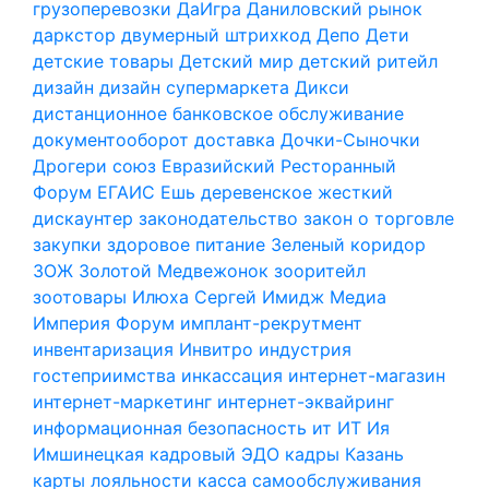
грузоперевозки
ДаИгра
Даниловский рынок
даркстор
двумерный штрихкод
Депо
Дети
детские товары
Детский мир
детский ритейл
дизайн
дизайн супермаркета
Дикси
дистанционное банковское обслуживание
документооборот
доставка
Дочки-Сыночки
Дрогери союз
Евразийский Ресторанный
Форум
ЕГАИС
Ешь деревенское
жесткий
дискаунтер
законодательство
закон о торговле
закупки
здоровое питание
Зеленый коридор
ЗОЖ
Золотой Медвежонок
зооритейл
зоотовары
Илюха Сергей
Имидж Медиа
Империя Форум
имплант-рекрутмент
инвентаризация
Инвитро
индустрия
гостеприимства
инкассация
интернет-магазин
интернет-маркетинг
интернет-эквайринг
информационная безопасность
ит
ИТ
Ия
Имшинецкая
кадровый ЭДО
кадры
Казань
карты лояльности
касса самообслуживания