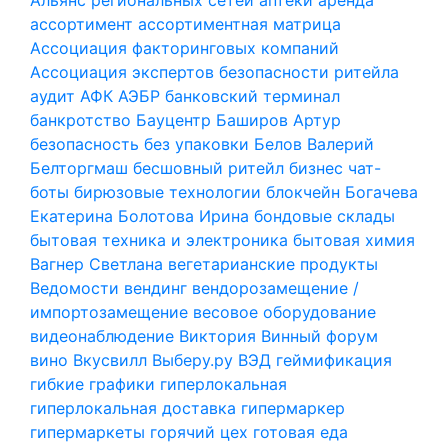
ассортимент
ассортиментная матрица
Ассоциация факторинговых компаний
Ассоциация экспертов безопасности ритейла
аудит
АФК
АЭБР
банковский терминал
банкротство
Бауцентр
Баширов Артур
безопасность
без упаковки
Белов Валерий
Белторгмаш
бесшовный ритейл
бизнес чат-
боты
бирюзовые технологии
блокчейн
Богачева
Екатерина
Болотова Ирина
бондовые склады
бытовая техника и электроника
бытовая химия
Вагнер Светлана
вегетарианские продукты
Ведомости
вендинг
вендорозамещение /
импортозамещение
весовое оборудование
видеонаблюдение
Виктория
Винный форум
вино
Вкусвилл
Выберу.ру
ВЭД
геймификация
гибкие графики
гиперлокальная
гиперлокальная доставка
гипермаркер
гипермаркеты
горячий цех
готовая еда