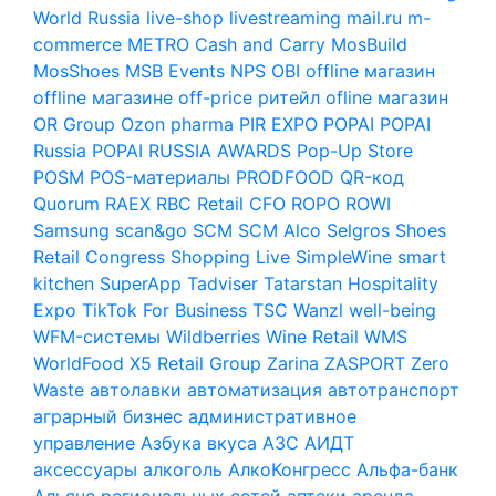
World Russia
live-shop
livestreaming
mail.ru
m-
commerce
METRO Cash and Carry
MosBuild
MosShoes
MSB Events
NPS
OBI
offline магазин
offline магазине
off-price ритейл
ofline магазин
OR Group
Ozon
pharma
PIR EXPO
POPAI
POPAI
Russia
POPAI RUSSIA AWARDS
Pop-Up Store
POSM
POS-материалы
PRODFOOD
QR-код
Quorum
RAEX
RBC
Retail CFO
ROPO
ROWI
Samsung
scan&go
SCM
SCM Alco
Selgros
Shoes
Retail Congress
Shopping Live
SimpleWine
smart
kitchen
SuperApp
Tadviser
Tatarstan Hospitality
Expo
TikTok For Business
TSC
Wanzl
well-being
WFM-системы
Wildberries
Wine Retail
WMS
WorldFood
X5 Retail Group
Zarina
ZASPORT
Zero
Waste
автолавки
автоматизация
автотранспорт
аграрный бизнес
административное
управление
Азбука вкуса
АЗС
АИДТ
аксессуары
алкоголь
АлкоКонгресс
Альфа-банк
Альянс региональных сетей
аптеки
аренда