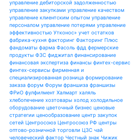
управление дебиторской задолженностью
управление закупками
управление качеством
управление клиентским опытом
управление
персоналом
управление потерями
управление
эффективностью
Утконос»
учет остатков
фабрика-кухня
факторинг
Факторинг Плюс
фандоматы
фарма
Фасоль
фдд
фермерские
продукты
ФЗС
фиджитал
финансирование
финансовая экспертиза
финансы
финтех-сервис
финтех-сервисы
фирменная и
специализированная розница
формирование
заказа
форум
Форум
франшиза
франшизы
ФРиО
фулфилмент
Халмарт
халяль
хлебопечение
хозтовары
холод
холодильное
оборудование
цветочный бизнес
ценовые
стратегии
ценообразование
центр закупок
сетей
Центросоюз
Центросоюз РФ
центры
оптово-розничной торговли
ЦЗС
чай
человеческий фактор
Честный знак
Чижик