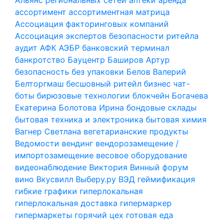
ассортимент
ассортиментная матрица
Ассоциация факторинговых компаний
Ассоциация экспертов безопасности ритейла
аудит
АФК
АЭБР
банковский терминал
банкротство
Бауцентр
Баширов Артур
безопасность
без упаковки
Белов Валерий
Белторгмаш
бесшовный ритейл
бизнес чат-
боты
бирюзовые технологии
блокчейн
Богачева
Екатерина
Болотова Ирина
бондовые склады
бытовая техника и электроника
бытовая химия
Вагнер Светлана
вегетарианские продукты
Ведомости
вендинг
вендорозамещение /
импортозамещение
весовое оборудование
видеонаблюдение
Виктория
Винный форум
вино
Вкусвилл
Выберу.ру
ВЭД
геймификация
гибкие графики
гиперлокальная
гиперлокальная доставка
гипермаркер
гипермаркеты
горячий цех
готовая еда