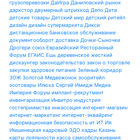
грузоперевозки
ДаИгра
Даниловский рынок
даркстор
двумерный штрихкод
Депо
Дети
детские товары
Детский мир
детский ритейл
дизайн
дизайн супермаркета
Дикси
дистанционное банковское обслуживание
документооборот
доставка
Дочки-Сыночки
Дрогери союз
Евразийский Ресторанный
Форум
ЕГАИС
Ешь деревенское
жесткий
дискаунтер
законодательство
закон о торговле
закупки
здоровое питание
Зеленый коридор
ЗОЖ
Золотой Медвежонок
зооритейл
зоотовары
Илюха Сергей
Имидж Медиа
Империя Форум
имплант-рекрутмент
инвентаризация
Инвитро
индустрия
гостеприимства
инкассация
интернет-магазин
интернет-маркетинг
интернет-эквайринг
информационная безопасность
ит
ИТ
Ия
Имшинецкая
кадровый ЭДО
кадры
Казань
карты лояльности
касса самообслуживания