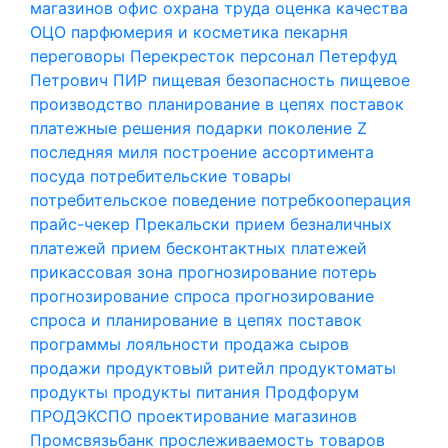
магазинов
офис
охрана труда
оценка качества
ОЦО
парфюмерия и косметика
пекарня
переговоры
Перекресток
персонал
Петерфуд
Петрович
ПИР
пищевая безопасность
пищевое
производство
планирование в цепях поставок
платежные решения
подарки
поколение Z
последняя миля
построение ассортимента
посуда
потребительские товары
потребительское поведение
потребкооперация
прайс-чекер
Прекальски
прием безналичных
платежей
прием бесконтактных платежей
прикассовая зона
прогнозирование потерь
прогнозирование спроса
прогнозирование
спроса и планирование в цепях поставок
программы лояльности
продажа сыров
продажи
продуктовый ритейл
продуктоматы
продукты
продукты питания
Продфорум
ПРОДЭКСПО
проектирование магазинов
Промсвязьбанк
прослеживаемость товаров