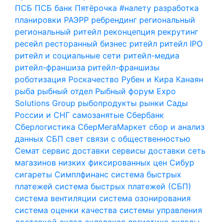
ПСБ
ПСБ банк
Пятёрочка #налету
разработка
планировки
РАЭРР
ребрендинг
региональный
региональный ритейл
реконцепция
рекрутинг
ресейл
ресторанный бизнес
ритейл
ритейл IPO
ритейл и социальные сети
ритейл-медиа
ритейл-франшиза
ритейл-франшизы
роботизация
Роскачество
Рубен и Кира Канаян
рыба
рыбный отдел
Рыбный форум Expo
Solutions Group
рыбопродукты
рынки
Сады
России и СНГ
самозанятые
Сбербанк
Сберлогистика
СберМегаМаркет
сбор и анализ
данных
СБП
свет
связи с общественностью
Семат
сервис доставки
сервисы доставки
сеть
магазинов низких фиксированных цен
Сибур
сигареты
Симплфинанс
система быстрых
платежей
система быстрых платежей (СБП)
система вентиляции
система озонирования
система оценки качества
системы управления
доставкой
склад
складская логистика
склады