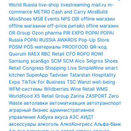
World Russia
live-shop
livestreaming
mail.ru
m-
commerce
METRO Cash and Carry
MosBuild
MosShoes
MSB Events
NPS
OBI
offline магазин
offline магазине
off-price ритейл
ofline магазин
OR Group
Ozon
pharma
PIR EXPO
POPAI
POPAI
Russia
POPAI RUSSIA AWARDS
Pop-Up Store
POSM
POS-материалы
PRODFOOD
QR-код
Quorum
RAEX
RBC
Retail CFO
ROPO
ROWI
Samsung
scan&go
SCM
SCM Alco
Selgros
Shoes
Retail Congress
Shopping Live
SimpleWine
smart
kitchen
SuperApp
Tadviser
Tatarstan Hospitality
Expo
TikTok For Business
TSC
Wanzl
well-being
WFM-системы
Wildberries
Wine Retail
WMS
WorldFood
X5 Retail Group
Zarina
ZASPORT
Zero
Waste
автолавки
автоматизация
автотранспорт
аграрный бизнес
административное
управление
Азбука вкуса
АЗС
АИДТ
аксессуары
алкоголь
АлкоКонгресс
Альфа-банк
Альянс региональных сетей
аптеки
аренда