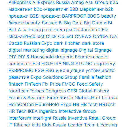
AliExpress
AliExpress Russia
Arneg
Asti Group
b2b
маркетинг
b2b-маркетинг
B2B-маркетинг
b2b
продажи
B2B-продажи
BARPROOF
BBCG
beauty
бизнес
beauty-бизнес
BI
Big Data
Big Data и BI
BILLA
call-центр
call-центры
Castorama
CFO
click-and-collect
Click Collect
CNEWS
Coffee Tea
Cacao Russian Expo
dark kitchen
dark store
digital marketing
digital signage
Digital Signage
DIY
DIY & Household
drogerie
Ecomference
e-
commerce
EDI
EDU-TRAINING STUDIO
e-grocery
EKBPROMO
ESG
ESG и концепция устойчивого
развития
Expo Solutions Group
Familia
fashion
fintech
FinTech
Fix Price
FMCG
Food Safety
foodtech
Forbes Congress
GFSI
Global Fishery
Forum & Seafood Expo Russia
Globus
Hoff
horeca
HoreCaDon
HouseHold Expo
HR
HR tech
HRTech
HR Tech
IKEA
Ingenico
Interactive Group
Interforum
Interlight Russia
Inventive Retail Group
IT
Kärcher
kids
Kids Russia
Leader Team
Licensing