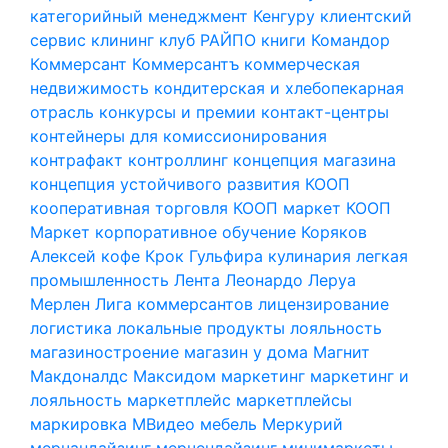
категорийный менеджмент
Кенгуру
клиентский
сервис
клининг
клуб РАЙПО
книги
Командор
Коммерсант
Коммерсантъ
коммерческая
недвижимость
кондитерская и хлебопекарная
отрасль
конкурсы и премии
контакт-центры
контейнеры для комиссионирования
контрафакт
контроллинг
концепция магазина
концепция устойчивого развития
КООП
кооперативная торговля
КООП маркет
КООП
Маркет
корпоративное обучение
Коряков
Алексей
кофе
Крок Гульфира
кулинария
легкая
промышленность
Лента
Леонардо
Леруа
Мерлен
Лига коммерсантов
лицензирование
логистика
локальные продукты
лояльность
магазиностроение
магазин у дома
Магнит
Макдоналдс
Максидом
маркетинг
маркетинг и
лояльность
маркетплейс
маркетплейсы
маркировка
МВидео
мебель
Меркурий
мерчандайзинг
мерчендайзинг
минимаркеты