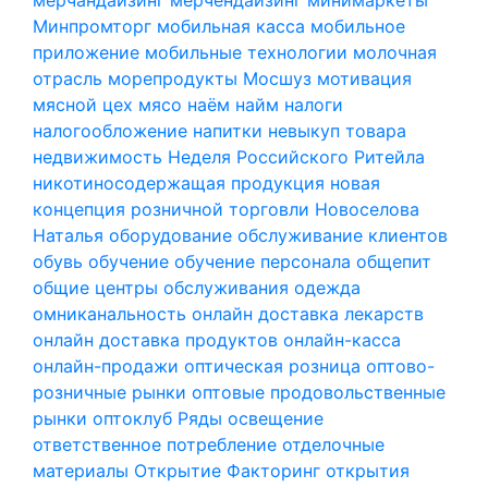
Минпромторг
мобильная касса
мобильное
приложение
мобильные технологии
молочная
отрасль
морепродукты
Мосшуз
мотивация
мясной цех
мясо
наём
найм
налоги
налогообложение
напитки
невыкуп товара
недвижимость
Неделя Российского Ритейла
никотиносодержащая продукция
новая
концепция розничной торговли
Новоселова
Наталья
оборудование
обслуживание клиентов
обувь
обучение
обучение персонала
общепит
общие центры обслуживания
одежда
омниканальность
онлайн доставка лекарств
онлайн доставка продуктов
онлайн-касса
онлайн-продажи
оптическая розница
оптово-
розничные рынки
оптовые продовольственные
рынки
оптоклуб Ряды
освещение
ответственное потребление
отделочные
материалы
Открытие Факторинг
открытия