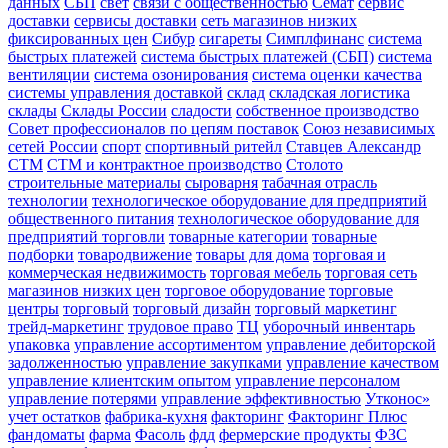
данных
СБП
свет
связи с общественностью
Семат
сервис
доставки
сервисы доставки
сеть магазинов низких
фиксированных цен
Сибур
сигареты
Симплфинанс
система
быстрых платежей
система быстрых платежей (СБП)
система
вентиляции
система озонирования
система оценки качества
системы управления доставкой
склад
складская логистика
склады
Склады России
сладости
собственное производство
Совет профессионалов по цепям поставок
Союз независимых
сетей России
спорт
спортивный ритейл
Ставцев Александр
СТМ
СТМ и контрактное производство
Столото
строительные материалы
сыроварня
табачная отрасль
технологии
технологическое оборудование для предприятий
общественного питания
технологическое оборудование для
предприятий торговли
товарные категории
товарные
подборки
товародвижение
товары для дома
торговая и
коммерческая недвижимость
торговая мебель
торговая сеть
магазинов низких цен
торговое оборудование
торговые
центры
торговый
торговый дизайн
торговый маркетинг
трейд-маркетинг
трудовое право
ТЦ
уборочный инвентарь
упаковка
управление ассортиментом
управление дебиторской
задолженностью
управление закупками
управление качеством
управление клиентским опытом
управление персоналом
управление потерями
управление эффективностью
Утконос»
учет остатков
фабрика-кухня
факторинг
Факторинг Плюс
фандоматы
фарма
Фасоль
фдд
фермерские продукты
ФЗС