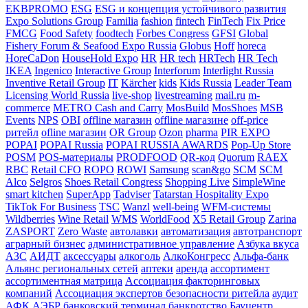
EKBPROMO
ESG
ESG и концепция устойчивого развития
Expo Solutions Group
Familia
fashion
fintech
FinTech
Fix Price
FMCG
Food Safety
foodtech
Forbes Congress
GFSI
Global
Fishery Forum & Seafood Expo Russia
Globus
Hoff
horeca
HoreCaDon
HouseHold Expo
HR
HR tech
HRTech
HR Tech
IKEA
Ingenico
Interactive Group
Interforum
Interlight Russia
Inventive Retail Group
IT
Kärcher
kids
Kids Russia
Leader Team
Licensing World Russia
live-shop
livestreaming
mail.ru
m-
commerce
METRO Cash and Carry
MosBuild
MosShoes
MSB
Events
NPS
OBI
offline магазин
offline магазине
off-price
ритейл
ofline магазин
OR Group
Ozon
pharma
PIR EXPO
POPAI
POPAI Russia
POPAI RUSSIA AWARDS
Pop-Up Store
POSM
POS-материалы
PRODFOOD
QR-код
Quorum
RAEX
RBC
Retail CFO
ROPO
ROWI
Samsung
scan&go
SCM
SCM
Alco
Selgros
Shoes Retail Congress
Shopping Live
SimpleWine
smart kitchen
SuperApp
Tadviser
Tatarstan Hospitality Expo
TikTok For Business
TSC
Wanzl
well-being
WFM-системы
Wildberries
Wine Retail
WMS
WorldFood
X5 Retail Group
Zarina
ZASPORT
Zero Waste
автолавки
автоматизация
автотранспорт
аграрный бизнес
административное управление
Азбука вкуса
АЗС
АИДТ
аксессуары
алкоголь
АлкоКонгресс
Альфа-банк
Альянс региональных сетей
аптеки
аренда
ассортимент
ассортиментная матрица
Ассоциация факторинговых
компаний
Ассоциация экспертов безопасности ритейла
аудит
АФК
АЭБР
банковский терминал
банкротство
Бауцентр