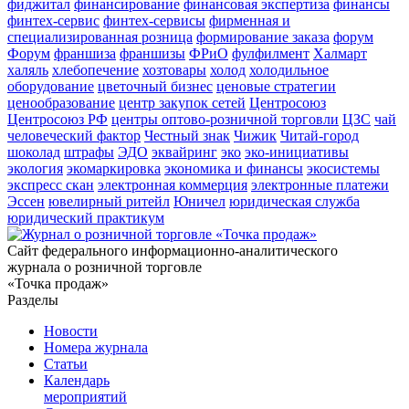
фиджитал
финансирование
финансовая экспертиза
финансы
финтех-сервис
финтех-сервисы
фирменная и
специализированная розница
формирование заказа
форум
Форум
франшиза
франшизы
ФРиО
фулфилмент
Халмарт
халяль
хлебопечение
хозтовары
холод
холодильное
оборудование
цветочный бизнес
ценовые стратегии
ценообразование
центр закупок сетей
Центросоюз
Центросоюз РФ
центры оптово-розничной торговли
ЦЗС
чай
человеческий фактор
Честный знак
Чижик
Читай-город
шоколад
штрафы
ЭДО
эквайринг
эко
эко-инициативы
экология
экомаркировка
экономика и финансы
экосистемы
экспресс скан
электронная коммерция
электронные платежи
Эссен
ювелирный ритейл
Юничел
юридическая служба
юридический практикум
Сайт федерального информационно-аналитического
журнала о розничной торговле
«Точка продаж»
Разделы
Новости
Номера журнала
Статьи
Календарь
мероприятий