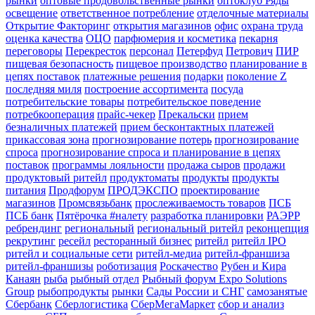
рынки
оптовые продовольственные рынки
оптоклуб Ряды
освещение
ответственное потребление
отделочные материалы
Открытие Факторинг
открытия магазинов
офис
охрана труда
оценка качества
ОЦО
парфюмерия и косметика
пекарня
переговоры
Перекресток
персонал
Петерфуд
Петрович
ПИР
пищевая безопасность
пищевое производство
планирование в
цепях поставок
платежные решения
подарки
поколение Z
последняя миля
построение ассортимента
посуда
потребительские товары
потребительское поведение
потребкооперация
прайс-чекер
Прекальски
прием
безналичных платежей
прием бесконтактных платежей
прикассовая зона
прогнозирование потерь
прогнозирование
спроса
прогнозирование спроса и планирование в цепях
поставок
программы лояльности
продажа сыров
продажи
продуктовый ритейл
продуктоматы
продукты
продукты
питания
Продфорум
ПРОДЭКСПО
проектирование
магазинов
Промсвязьбанк
прослеживаемость товаров
ПСБ
ПСБ банк
Пятёрочка #налету
разработка планировки
РАЭРР
ребрендинг
региональный
региональный ритейл
реконцепция
рекрутинг
ресейл
ресторанный бизнес
ритейл
ритейл IPO
ритейл и социальные сети
ритейл-медиа
ритейл-франшиза
ритейл-франшизы
роботизация
Роскачество
Рубен и Кира
Канаян
рыба
рыбный отдел
Рыбный форум Expo Solutions
Group
рыбопродукты
рынки
Сады России и СНГ
самозанятые
Сбербанк
Сберлогистика
СберМегаМаркет
сбор и анализ