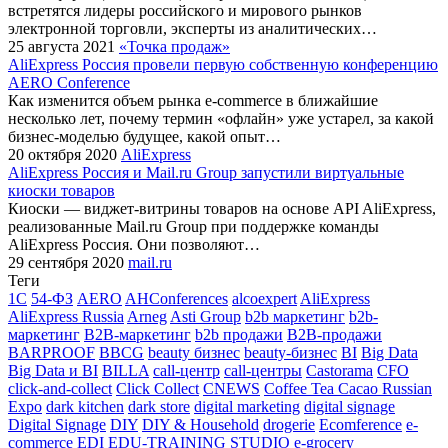
встретятся лидеры российского и мирового рынков
электронной торговли, эксперты из аналитических…
25 августа 2021
«Точка продаж»
AliExpress Россия провели первую собственную конференцию
AERO Conference
Как изменится объем рынка e-commerce в ближайшие
несколько лет, почему термин «офлайн» уже устарел, за какой
бизнес-моделью будущее, какой опыт…
20 октября 2020
AliExpress
AliExpress Россия и Mail.ru Group запустили виртуальные
киоски товаров
Киоски — виджет-витрины товаров на основе API AliExpress,
реализованные Mail.ru Group при поддержке команды
AliExpress Россия. Они позволяют…
29 сентября 2020
mail.ru
Теги
1С
54-ФЗ
AERO
AHConferences
alcoexpert
AliExpress
AliExpress Russia
Arneg
Asti Group
b2b маркетинг
b2b-
маркетинг
B2B-маркетинг
b2b продажи
B2B-продажи
BARPROOF
BBCG
beauty бизнес
beauty-бизнес
BI
Big Data
Big Data и BI
BILLA
call-центр
call-центры
Castorama
CFO
click-and-collect
Click Collect
CNEWS
Coffee Tea Cacao Russian
Expo
dark kitchen
dark store
digital marketing
digital signage
Digital Signage
DIY
DIY & Household
drogerie
Ecomference
e-
commerce
EDI
EDU-TRAINING STUDIO
e-grocery