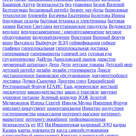
Баширов Артур
безопасность
без упаковки
Белов Валерий
Белторгмаш
бесшовный ритейл
бизнес чат-боты
бирюзовые
технологии
блокчейн
Богачева Екатерина
Болотова Ирина
бондовые склады
бытовая техника и электроника
бытовая
химия
Вагнер Светлана
вегетарианские продукты
Ведомости
вендинг
вендорозамещение / импортозамещение
весовое
оборудование
видеонаблюдение
Виктория
Винный форум
вино
Вкусвилл
Выберу.ру
ВЭД
геймификация
гибкие
графики
гиперлокальная
гиперлокальная доставка
гипермаркер
гипермаркеты
горячий цех
готовая еда
грузоперевозки
ДаИгра
Даниловский рынок
даркстор
двумерный штрихкод
Депо
Дети
детские товары
Детский мир
детский ритейл
дизайн
дизайн супермаркета
Дикси
дистанционное банковское обслуживание
документооборот
доставка
Дочки-Сыночки
Дрогери союз
Евразийский
Ресторанный Форум
ЕГАИС
Ешь деревенское
жесткий
дискаунтер
законодательство
закон о торговле
закупки
здоровое питание
Зеленый коридор
ЗОЖ
Золотой
Медвежонок
Илюха Сергей
Имидж Медиа
Империя Форум
имплант-рекрутмент
инвентаризация
Инвитро
индустрия
гостеприимства
инкассация
интернет-магазин
интернет-
маркетинг
интернет-эквайринг
информационная
безопасность
ит
ИТ
Ия Имшинецкая
кадровый ЭДО
кадры
Казань
карты лояльности
касса самообслуживания
категорийный менеджмент
Кенгуру
клиентский сервис