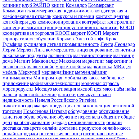
клининг
клуб РАЙПО
книги
Командор
Коммерсант
Коммерсантъ
коммерческая недвижимость
кондитерская и
хлебопекарная отрасль
конкурсы и премии
контакт-центры
контейнеры для комиссионирования
контрафакт
контроллинг
концепция магазина
концепция устойчивого развития
КООП
кооперативная торговля
КООП маркет
КООП Маркет
корпоративное обучение
Коряков Алексей
кофе
Крок
Гульфира
кулинария
легкая промышленность
Лента
Леонардо
Леруа Мерлен
Лига коммерсантов
лицензирование
логистика
локальные продукты
лояльность
магазиностроение
магазин у
дома
Магнит
Макдоналдс
Максидом
маркетинг
маркетинг и
лояльность
маркетплейс
маркетплейсы
маркировка
МВидео
мебель
Меркурий
мерчандайзинг
мерчендайзинг
минимаркеты
Минпромторг
мобильная касса
мобильное
приложение
мобильные технологии
молочная отрасль
морепродукты
Мосшуз
мотивация
мясной цех
мясо
наём
найм
налоги
налогообложение
напитки
невыкуп товара
недвижимость
Неделя Российского Ритейла
никотиносодержащая продукция
новая концепция розничной
торговли
Новоселова Наталья
оборудование
обслуживание
клиентов
обувь
обучение
обучение персонала
общепит
общие
центры обслуживания
одежда
омниканальность
онлайн
доставка лекарств
онлайн доставка продуктов
онлайн-касса
онлайн-продажи
оптическая розница
оптово-розничные