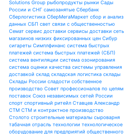
Solutions Group
рыбопродукты
рынки
Сады
России и СНГ
самозанятые
Сбербанк
Сберлогистика
СберМегаМаркет
сбор и анализ
данных
СБП
свет
связи с общественностью
Семат
сервис доставки
сервисы доставки
сеть
магазинов низких фиксированных цен
Сибур
сигареты
Симплфинанс
система быстрых
платежей
система быстрых платежей (СБП)
система вентиляции
система озонирования
система оценки качества
системы управления
доставкой
склад
складская логистика
склады
Склады России
сладости
собственное
производство
Совет профессионалов по цепям
поставок
Союз независимых сетей России
спорт
спортивный ритейл
Ставцев Александр
СТМ
СТМ и контрактное производство
Столото
строительные материалы
сыроварня
табачная отрасль
технологии
технологическое
оборудование для предприятий общественного