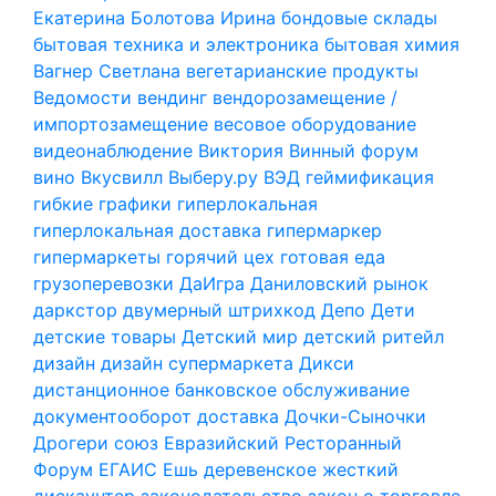
Екатерина
Болотова Ирина
бондовые склады
бытовая техника и электроника
бытовая химия
Вагнер Светлана
вегетарианские продукты
Ведомости
вендинг
вендорозамещение /
импортозамещение
весовое оборудование
видеонаблюдение
Виктория
Винный форум
вино
Вкусвилл
Выберу.ру
ВЭД
геймификация
гибкие графики
гиперлокальная
гиперлокальная доставка
гипермаркер
гипермаркеты
горячий цех
готовая еда
грузоперевозки
ДаИгра
Даниловский рынок
даркстор
двумерный штрихкод
Депо
Дети
детские товары
Детский мир
детский ритейл
дизайн
дизайн супермаркета
Дикси
дистанционное банковское обслуживание
документооборот
доставка
Дочки-Сыночки
Дрогери союз
Евразийский Ресторанный
Форум
ЕГАИС
Ешь деревенское
жесткий
дискаунтер
законодательство
закон о торговле