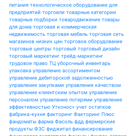
питания
технологическое оборудование для
предприятий торговли
товарные категории
товарные подборки
товародвижение
товары
для дома
торговая и коммерческая
недвижимость
торговая мебель
торговая сеть
магазинов низких цен
торговое оборудование
торговые центры
торговый
торговый дизайн
торговый маркетинг
трейд-маркетинг
трудовое право
ТЦ
уборочный инвентарь
упаковка
управление ассортиментом
управление дебиторской задолженностью
управление закупками
управление качеством
управление клиентским опытом
управление
персоналом
управление потерями
управление
эффективностью
Утконос»
учет остатков
фабрика-кухня
факторинг
Факторинг Плюс
фандоматы
фарма
Фасоль
фдд
фермерские
продукты
ФЗС
фиджитал
финансирование
финансовая экспертиза
финансы
финтех-сервис