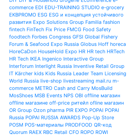
commerce
EDI
EDU-TRAINING STUDIO
e-grocery
EKBPROMO
ESG
ESG и концепция устойчивого
развития
Expo Solutions Group
Familia
fashion
fintech
FinTech
Fix Price
FMCG
Food Safety
foodtech
Forbes Congress
GFSI
Global Fishery
Forum & Seafood Expo Russia
Globus
Hoff
horeca
HoreCaDon
HouseHold Expo
HR
HR tech
HRTech
HR Tech
IKEA
Ingenico
Interactive Group
Interforum
Interlight Russia
Inventive Retail Group
IT
Kärcher
kids
Kids Russia
Leader Team
Licensing
World Russia
live-shop
livestreaming
mail.ru
m-
commerce
METRO Cash and Carry
MosBuild
MosShoes
MSB Events
NPS
OBI
offline магазин
offline магазине
off-price ритейл
ofline магазин
OR Group
Ozon
pharma
PIR EXPO
POPAI
POPAI
Russia
POPAI RUSSIA AWARDS
Pop-Up Store
POSM
POS-материалы
PRODFOOD
QR-код
Quorum
RAEX
RBC
Retail CFO
ROPO
ROWI