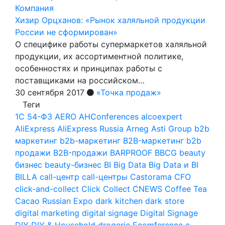
Компания
Хизир Орцханов: «Рынок халяльной продукции
России не сформирован»
О специфике работы супермаркетов халяльной
продукции, их ассортиментной политике,
особенностях и принципах работы с
поставщиками на российском…
30 сентября 2017
«Точка продаж»
Теги
1С
54-ФЗ
AERO
AHConferences
alcoexpert
AliExpress
AliExpress Russia
Arneg
Asti Group
b2b
маркетинг
b2b-маркетинг
B2B-маркетинг
b2b
продажи
B2B-продажи
BARPROOF
BBCG
beauty
бизнес
beauty-бизнес
BI
Big Data
Big Data и BI
BILLA
call-центр
call-центры
Castorama
CFO
click-and-collect
Click Collect
CNEWS
Coffee Tea
Cacao Russian Expo
dark kitchen
dark store
digital marketing
digital signage
Digital Signage
DIY
DIY & Household
drogerie
Ecomference
e-