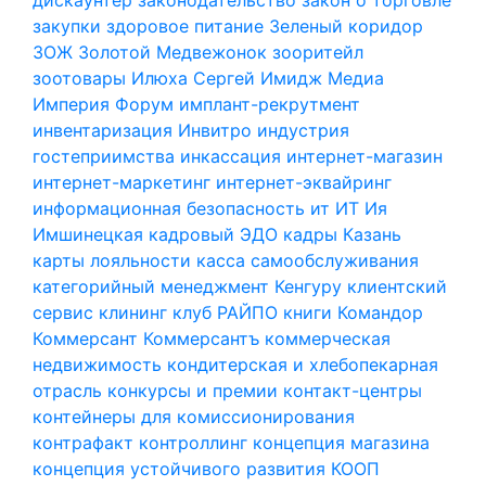
закупки
здоровое питание
Зеленый коридор
ЗОЖ
Золотой Медвежонок
зооритейл
зоотовары
Илюха Сергей
Имидж Медиа
Империя Форум
имплант-рекрутмент
инвентаризация
Инвитро
индустрия
гостеприимства
инкассация
интернет-магазин
интернет-маркетинг
интернет-эквайринг
информационная безопасность
ит
ИТ
Ия
Имшинецкая
кадровый ЭДО
кадры
Казань
карты лояльности
касса самообслуживания
категорийный менеджмент
Кенгуру
клиентский
сервис
клининг
клуб РАЙПО
книги
Командор
Коммерсант
Коммерсантъ
коммерческая
недвижимость
кондитерская и хлебопекарная
отрасль
конкурсы и премии
контакт-центры
контейнеры для комиссионирования
контрафакт
контроллинг
концепция магазина
концепция устойчивого развития
КООП