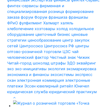
финтех-сервисы
фирменная и
специализированная розница
формирование
заказа
форум
Форум
франшиза
франшизы
ФРиО
фулфилмент
Халмарт
халяль
хлебопечение
хозтовары
холод
холодильное
оборудование
цветочный бизнес
ценовые
стратегии
ценообразование
центр закупок
сетей
Центросоюз
Центросоюз РФ
центры
оптово-розничной торговли
ЦЗС
чай
человеческий фактор
Честный знак
Чижик
Читай-город
шоколад
штрафы
ЭДО
эквайринг
эко
эко-инициативы
экология
экомаркировка
экономика и финансы
экосистемы
экспресс
скан
электронная коммерция
электронные
платежи
Эссен
ювелирный ритейл
Юничел
юридическая служба
юридический практикум