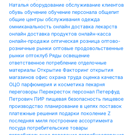
Наталья
оборудование
обслуживание клиентов
обувь
обучение
обучение персонала
общепит
общие центры обслуживания
одежда
омниканальность
онлайн доставка лекарств
онлайн доставка продуктов
онлайн-касса
онлайн-продажи
оптическая розница
оптово-
розничные рынки
оптовые продовольственные
рынки
оптоклуб Ряды
освещение
ответственное потребление
отделочные
материалы
Открытие Факторинг
открытия
магазинов
офис
охрана труда
оценка качества
ОЦО
парфюмерия и косметика
пекарня
переговоры
Перекресток
персонал
Петерфуд
Петрович
ПИР
пищевая безопасность
пищевое
производство
планирование в цепях поставок
платежные решения
подарки
поколение Z
последняя миля
построение ассортимента
посуда
потребительские товары
потребительское поведение
потребкооперация