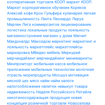
кооперативная торговля
КООП маркет
КООП
Маркет
корпоративное обучение
Коряков
Алексей
кофе
Крок Гульфира
кулинария
легкая
промышленность
Лента
Леонардо
Леруа
Мерлен
Лига коммерсантов
лицензирование
логистика
локальные продукты
лояльность
магазиностроение
магазин у дома
Магнит
Макдоналдс
Максидом
маркетинг
маркетинг и
лояльность
маркетплейс
маркетплейсы
маркировка
МВидео
мебель
Меркурий
мерчандайзинг
мерчендайзинг
минимаркеты
Минпромторг
мобильная касса
мобильное
приложение
мобильные технологии
молочная
отрасль
морепродукты
Мосшуз
мотивация
мясной цех
мясо
наём
найм
налоги
налогообложение
напитки
невыкуп товара
недвижимость
Неделя Российского Ритейла
никотиносодержащая продукция
новая
концепция розничной торговли
Новоселова