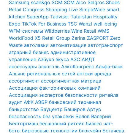
Samsung
scan&go
SCM
SCM Alco
Selgros
Shoes
Retail Congress
Shopping Live
SimpleWine
smart
kitchen
SuperApp
Tadviser
Tatarstan Hospitality
Expo
TikTok For Business
TSC
Wanzl
well-being
WFM-системы
Wildberries
Wine Retail
WMS
WorldFood
X5 Retail Group
Zarina
ZASPORT
Zero
Waste
автолавки
автоматизация
автотранспорт
аграрный бизнес
административное
управление
Азбука вкуса
АЗС
АИДТ
аксессуары
алкоголь
АлкоКонгресс
Альфа-банк
Альянс региональных сетей
аптеки
аренда
ассортимент
ассортиментная матрица
Ассоциация факторинговых компаний
Ассоциация экспертов безопасности ритейла
аудит
АФК
АЭБР
банковский терминал
банкротство
Бауцентр
Баширов Артур
безопасность
без упаковки
Белов Валерий
Белторгмаш
бесшовный ритейл
бизнес чат-
боты
бирюзовые технологии
блокчейн
Богачева