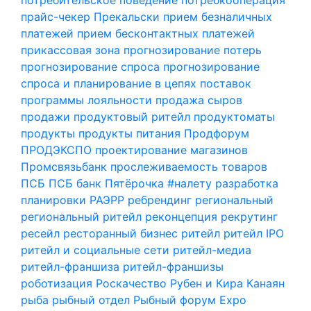
прайс-чекер
Прекальски
прием безналичных
платежей
прием бесконтактных платежей
прикассовая зона
прогнозирование потерь
прогнозирование спроса
прогнозирование
спроса и планирование в цепях поставок
программы лояльности
продажа сыров
продажи
продуктовый ритейл
продуктоматы
продукты
продукты питания
Продфорум
ПРОДЭКСПО
проектирование магазинов
Промсвязьбанк
прослеживаемость товаров
ПСБ
ПСБ банк
Пятёрочка #налету
разработка
планировки
РАЭРР
ребрендинг
региональный
региональный ритейл
реконцепция
рекрутинг
ресейл
ресторанный бизнес
ритейл
ритейл IPO
ритейл и социальные сети
ритейл-медиа
ритейл-франшиза
ритейл-франшизы
роботизация
Роскачество
Рубен и Кира Канаян
рыба
рыбный отдел
Рыбный форум Expo