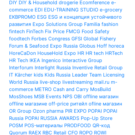
DIY
DIY & Household
drogerie
Ecomference
e-
commerce
EDI
EDU-TRAINING STUDIO
e-grocery
EKBPROMO
ESG
ESG и концепция устойчивого
развития
Expo Solutions Group
Familia
fashion
fintech
FinTech
Fix Price
FMCG
Food Safety
foodtech
Forbes Congress
GFSI
Global Fishery
Forum & Seafood Expo Russia
Globus
Hoff
horeca
HoreCaDon
HouseHold Expo
HR
HR tech
HRTech
HR Tech
IKEA
Ingenico
Interactive Group
Interforum
Interlight Russia
Inventive Retail Group
IT
Kärcher
kids
Kids Russia
Leader Team
Licensing
World Russia
live-shop
livestreaming
mail.ru
m-
commerce
METRO Cash and Carry
MosBuild
MosShoes
MSB Events
NPS
OBI
offline магазин
offline магазине
off-price ритейл
ofline магазин
OR Group
Ozon
pharma
PIR EXPO
POPAI
POPAI
Russia
POPAI RUSSIA AWARDS
Pop-Up Store
POSM
POS-материалы
PRODFOOD
QR-код
Quorum
RAEX
RBC
Retail CFO
ROPO
ROWI