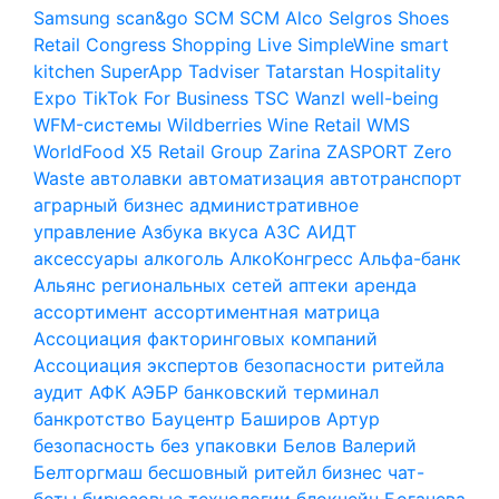
Samsung
scan&go
SCM
SCM Alco
Selgros
Shoes
Retail Congress
Shopping Live
SimpleWine
smart
kitchen
SuperApp
Tadviser
Tatarstan Hospitality
Expo
TikTok For Business
TSC
Wanzl
well-being
WFM-системы
Wildberries
Wine Retail
WMS
WorldFood
X5 Retail Group
Zarina
ZASPORT
Zero
Waste
автолавки
автоматизация
автотранспорт
аграрный бизнес
административное
управление
Азбука вкуса
АЗС
АИДТ
аксессуары
алкоголь
АлкоКонгресс
Альфа-банк
Альянс региональных сетей
аптеки
аренда
ассортимент
ассортиментная матрица
Ассоциация факторинговых компаний
Ассоциация экспертов безопасности ритейла
аудит
АФК
АЭБР
банковский терминал
банкротство
Бауцентр
Баширов Артур
безопасность
без упаковки
Белов Валерий
Белторгмаш
бесшовный ритейл
бизнес чат-
боты
бирюзовые технологии
блокчейн
Богачева