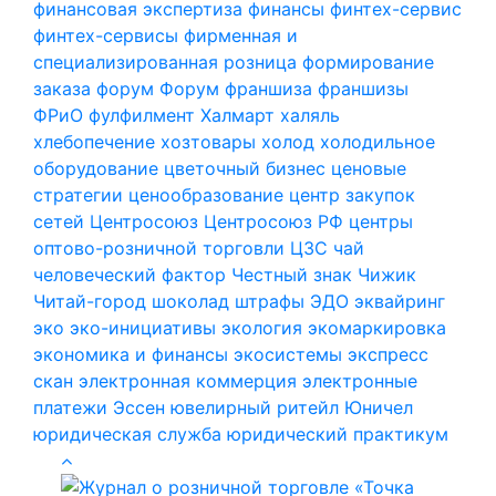
финансовая экспертиза
финансы
финтех-сервис
финтех-сервисы
фирменная и
специализированная розница
формирование
заказа
форум
Форум
франшиза
франшизы
ФРиО
фулфилмент
Халмарт
халяль
хлебопечение
хозтовары
холод
холодильное
оборудование
цветочный бизнес
ценовые
стратегии
ценообразование
центр закупок
сетей
Центросоюз
Центросоюз РФ
центры
оптово-розничной торговли
ЦЗС
чай
человеческий фактор
Честный знак
Чижик
Читай-город
шоколад
штрафы
ЭДО
эквайринг
эко
эко-инициативы
экология
экомаркировка
экономика и финансы
экосистемы
экспресс
скан
электронная коммерция
электронные
платежи
Эссен
ювелирный ритейл
Юничел
юридическая служба
юридический практикум