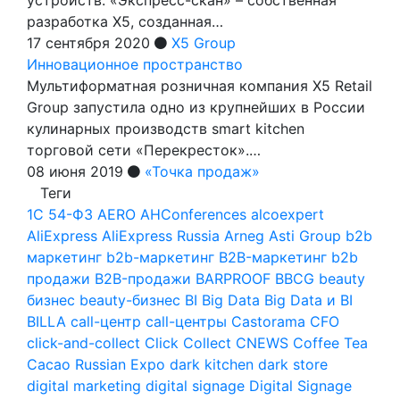
разработка Х5, созданная…
17 сентября 2020
X5 Group
Инновационное пространство
Мультиформатная розничная компания X5 Retail
Group запустила одно из крупнейших в России
кулинарных производств smart kitchen
торговой сети «Перекресток».…
08 июня 2019
«Точка продаж»
Теги
1С
54-ФЗ
AERO
AHConferences
alcoexpert
AliExpress
AliExpress Russia
Arneg
Asti Group
b2b
маркетинг
b2b-маркетинг
B2B-маркетинг
b2b
продажи
B2B-продажи
BARPROOF
BBCG
beauty
бизнес
beauty-бизнес
BI
Big Data
Big Data и BI
BILLA
call-центр
call-центры
Castorama
CFO
click-and-collect
Click Collect
CNEWS
Coffee Tea
Cacao Russian Expo
dark kitchen
dark store
digital marketing
digital signage
Digital Signage