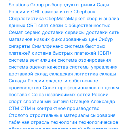
Solutions Group
рыбопродукты
рынки
Сады
России и СНГ
самозанятые
Сбербанк
Сберлогистика
СберМегаМаркет
сбор и анализ
данных
СБП
свет
связи с общественностью
Семат
сервис доставки
сервисы доставки
сеть
магазинов низких фиксированных цен
Сибур
сигареты
Симплфинанс
система быстрых
платежей
система быстрых платежей (СБП)
система вентиляции
система озонирования
система оценки качества
системы управления
доставкой
склад
складская логистика
склады
Склады России
сладости
собственное
производство
Совет профессионалов по цепям
поставок
Союз независимых сетей России
спорт
спортивный ритейл
Ставцев Александр
СТМ
СТМ и контрактное производство
Столото
строительные материалы
сыроварня
табачная отрасль
технологии
технологическое
оборудование для предприятий общественного