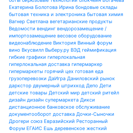
Екатерина
Болотова Ирина
бондовые склады
бытовая техника и электроника
бытовая химия
Вагнер Светлана
вегетарианские продукты
Ведомости
вендинг
вендорозамещение /
импортозамещение
весовое оборудование
видеонаблюдение
Виктория
Винный форум
вино
Вкусвилл
Выберу.ру
ВЭД
геймификация
гибкие графики
гиперлокальная
гиперлокальная доставка
гипермаркер
гипермаркеты
горячий цех
готовая еда
грузоперевозки
ДаИгра
Даниловский рынок
даркстор
двумерный штрихкод
Депо
Дети
детские товары
Детский мир
детский ритейл
дизайн
дизайн супермаркета
Дикси
дистанционное банковское обслуживание
документооборот
доставка
Дочки-Сыночки
Дрогери союз
Евразийский Ресторанный
Форум
ЕГАИС
Ешь деревенское
жесткий