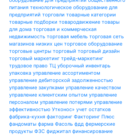
питания
технологическое оборудование для
предприятий торговли
товарные категории
товарные подборки
товародвижение
товары
для дома
торговая и коммерческая
недвижимость
торговая мебель
торговая сеть
магазинов низких цен
торговое оборудование
торговые центры
торговый
торговый дизайн
торговый маркетинг
трейд-маркетинг
трудовое право
ТЦ
уборочный инвентарь
упаковка
управление ассортиментом
управление дебиторской задолженностью
управление закупками
управление качеством
управление клиентским опытом
управление
персоналом
управление потерями
управление
эффективностью
Утконос»
учет остатков
фабрика-кухня
факторинг
Факторинг Плюс
фандоматы
фарма
Фасоль
фдд
фермерские
продукты
ФЗС
фиджитал
финансирование