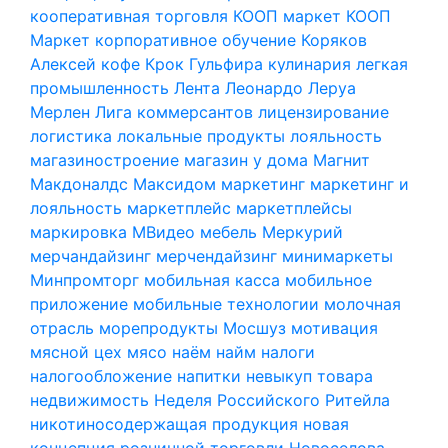
кооперативная торговля
КООП маркет
КООП
Маркет
корпоративное обучение
Коряков
Алексей
кофе
Крок Гульфира
кулинария
легкая
промышленность
Лента
Леонардо
Леруа
Мерлен
Лига коммерсантов
лицензирование
логистика
локальные продукты
лояльность
магазиностроение
магазин у дома
Магнит
Макдоналдс
Максидом
маркетинг
маркетинг и
лояльность
маркетплейс
маркетплейсы
маркировка
МВидео
мебель
Меркурий
мерчандайзинг
мерчендайзинг
минимаркеты
Минпромторг
мобильная касса
мобильное
приложение
мобильные технологии
молочная
отрасль
морепродукты
Мосшуз
мотивация
мясной цех
мясо
наём
найм
налоги
налогообложение
напитки
невыкуп товара
недвижимость
Неделя Российского Ритейла
никотиносодержащая продукция
новая
концепция розничной торговли
Новоселова