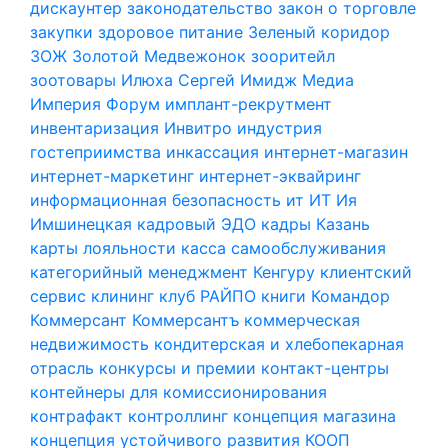
дискаунтер
законодательство
закон о торговле
закупки
здоровое питание
Зеленый коридор
ЗОЖ
Золотой Медвежонок
зооритейл
зоотовары
Илюха Сергей
Имидж Медиа
Империя Форум
имплант-рекрутмент
инвентаризация
Инвитро
индустрия
гостеприимства
инкассация
интернет-магазин
интернет-маркетинг
интернет-эквайринг
информационная безопасность
ит
ИТ
Ия
Имшинецкая
кадровый ЭДО
кадры
Казань
карты лояльности
касса самообслуживания
категорийный менеджмент
Кенгуру
клиентский
сервис
клининг
клуб РАЙПО
книги
Командор
Коммерсант
Коммерсантъ
коммерческая
недвижимость
кондитерская и хлебопекарная
отрасль
конкурсы и премии
контакт-центры
контейнеры для комиссионирования
контрафакт
контроллинг
концепция магазина
концепция устойчивого развития
КООП