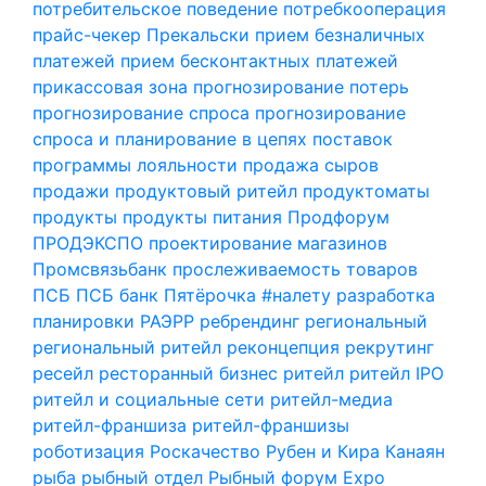
потребительское поведение
потребкооперация
прайс-чекер
Прекальски
прием безналичных
платежей
прием бесконтактных платежей
прикассовая зона
прогнозирование потерь
прогнозирование спроса
прогнозирование
спроса и планирование в цепях поставок
программы лояльности
продажа сыров
продажи
продуктовый ритейл
продуктоматы
продукты
продукты питания
Продфорум
ПРОДЭКСПО
проектирование магазинов
Промсвязьбанк
прослеживаемость товаров
ПСБ
ПСБ банк
Пятёрочка #налету
разработка
планировки
РАЭРР
ребрендинг
региональный
региональный ритейл
реконцепция
рекрутинг
ресейл
ресторанный бизнес
ритейл
ритейл IPO
ритейл и социальные сети
ритейл-медиа
ритейл-франшиза
ритейл-франшизы
роботизация
Роскачество
Рубен и Кира Канаян
рыба
рыбный отдел
Рыбный форум Expo