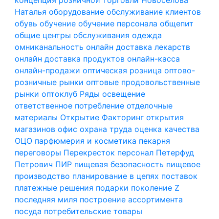
Наталья
оборудование
обслуживание клиентов
обувь
обучение
обучение персонала
общепит
общие центры обслуживания
одежда
омниканальность
онлайн доставка лекарств
онлайн доставка продуктов
онлайн-касса
онлайн-продажи
оптическая розница
оптово-
розничные рынки
оптовые продовольственные
рынки
оптоклуб Ряды
освещение
ответственное потребление
отделочные
материалы
Открытие Факторинг
открытия
магазинов
офис
охрана труда
оценка качества
ОЦО
парфюмерия и косметика
пекарня
переговоры
Перекресток
персонал
Петерфуд
Петрович
ПИР
пищевая безопасность
пищевое
производство
планирование в цепях поставок
платежные решения
подарки
поколение Z
последняя миля
построение ассортимента
посуда
потребительские товары