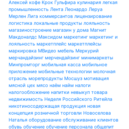
Алексей
кофе
Крок Гульфира
кулинария
легкая
промышленность
Лента
Леонардо
Леруа
Мерлен
Лига коммерсантов
лицензирование
логистика
локальные продукты
лояльность
магазиностроение
магазин у дома
Магнит
Макдоналдс
Максидом
маркетинг
маркетинг и
лояльность
маркетплейс
маркетплейсы
маркировка
МВидео
мебель
Меркурий
мерчандайзинг
мерчендайзинг
минимаркеты
Минпромторг
мобильная касса
мобильное
приложение
мобильные технологии
молочная
отрасль
морепродукты
Мосшуз
мотивация
мясной цех
мясо
наём
найм
налоги
налогообложение
напитки
невыкуп товара
недвижимость
Неделя Российского Ритейла
никотиносодержащая продукция
новая
концепция розничной торговли
Новоселова
Наталья
оборудование
обслуживание клиентов
обувь
обучение
обучение персонала
общепит