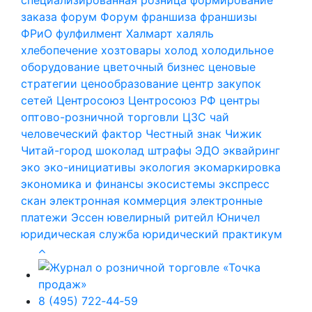
заказа
форум
Форум
франшиза
франшизы
ФРиО
фулфилмент
Халмарт
халяль
хлебопечение
хозтовары
холод
холодильное
оборудование
цветочный бизнес
ценовые
стратегии
ценообразование
центр закупок
сетей
Центросоюз
Центросоюз РФ
центры
оптово-розничной торговли
ЦЗС
чай
человеческий фактор
Честный знак
Чижик
Читай-город
шоколад
штрафы
ЭДО
эквайринг
эко
эко-инициативы
экология
экомаркировка
экономика и финансы
экосистемы
экспресс
скан
электронная коммерция
электронные
платежи
Эссен
ювелирный ритейл
Юничел
юридическая служба
юридический практикум
8 (495) 722‑44‑59