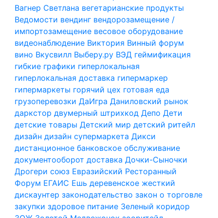
Вагнер Светлана
вегетарианские продукты
Ведомости
вендинг
вендорозамещение /
импортозамещение
весовое оборудование
видеонаблюдение
Виктория
Винный форум
вино
Вкусвилл
Выберу.ру
ВЭД
геймификация
гибкие графики
гиперлокальная
гиперлокальная доставка
гипермаркер
гипермаркеты
горячий цех
готовая еда
грузоперевозки
ДаИгра
Даниловский рынок
даркстор
двумерный штрихкод
Депо
Дети
детские товары
Детский мир
детский ритейл
дизайн
дизайн супермаркета
Дикси
дистанционное банковское обслуживание
документооборот
доставка
Дочки-Сыночки
Дрогери союз
Евразийский Ресторанный
Форум
ЕГАИС
Ешь деревенское
жесткий
дискаунтер
законодательство
закон о торговле
закупки
здоровое питание
Зеленый коридор
ЗОЖ
Золотой Медвежонок
зооритейл