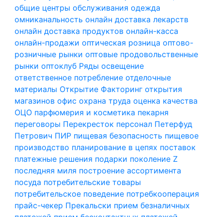
общие центры обслуживания
одежда
омниканальность
онлайн доставка лекарств
онлайн доставка продуктов
онлайн-касса
онлайн-продажи
оптическая розница
оптово-
розничные рынки
оптовые продовольственные
рынки
оптоклуб Ряды
освещение
ответственное потребление
отделочные
материалы
Открытие Факторинг
открытия
магазинов
офис
охрана труда
оценка качества
ОЦО
парфюмерия и косметика
пекарня
переговоры
Перекресток
персонал
Петерфуд
Петрович
ПИР
пищевая безопасность
пищевое
производство
планирование в цепях поставок
платежные решения
подарки
поколение Z
последняя миля
построение ассортимента
посуда
потребительские товары
потребительское поведение
потребкооперация
прайс-чекер
Прекальски
прием безналичных
платежей
прием бесконтактных платежей