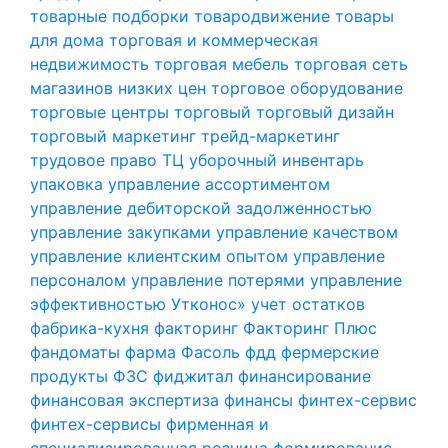
товарные подборки
товародвижение
товары
для дома
торговая и коммерческая
недвижимость
торговая мебель
торговая сеть
магазинов низких цен
торговое оборудование
торговые центры
торговый
торговый дизайн
торговый маркетинг
трейд-маркетинг
трудовое право
ТЦ
уборочный инвентарь
упаковка
управление ассортиментом
управление дебиторской задолженностью
управление закупками
управление качеством
управление клиентским опытом
управление
персоналом
управление потерями
управление
эффективностью
Утконос»
учет остатков
фабрика-кухня
факторинг
Факторинг Плюс
фандоматы
фарма
Фасоль
фдд
фермерские
продукты
ФЗС
фиджитал
финансирование
финансовая экспертиза
финансы
финтех-сервис
финтех-сервисы
фирменная и
специализированная розница
формирование