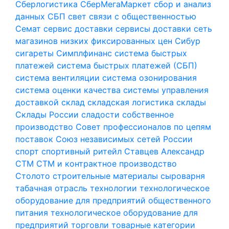
Сберлогистика
СберМегаМаркет
сбор и анализ
данных
СБП
свет
связи с общественностью
Семат
сервис доставки
сервисы доставки
сеть
магазинов низких фиксированных цен
Сибур
сигареты
Симплфинанс
система быстрых
платежей
система быстрых платежей (СБП)
система вентиляции
система озонирования
система оценки качества
системы управления
доставкой
склад
складская логистика
склады
Склады России
сладости
собственное
производство
Совет профессионалов по цепям
поставок
Союз независимых сетей России
спорт
спортивный ритейл
Ставцев Александр
СТМ
СТМ и контрактное производство
Столото
строительные материалы
сыроварня
табачная отрасль
технологии
технологическое
оборудование для предприятий общественного
питания
технологическое оборудование для
предприятий торговли
товарные категории