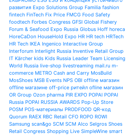
развития
Expo Solutions Group
Familia
fashion
fintech
FinTech
Fix Price
FMCG
Food Safety
foodtech
Forbes Congress
GFSI
Global Fishery
Forum & Seafood Expo Russia
Globus
Hoff
horeca
HoreCaDon
HouseHold Expo
HR
HR tech
HRTech
HR Tech
IKEA
Ingenico
Interactive Group
Interforum
Interlight Russia
Inventive Retail Group
IT
Kärcher
kids
Kids Russia
Leader Team
Licensing
World Russia
live-shop
livestreaming
mail.ru
m-
commerce
METRO Cash and Carry
MosBuild
MosShoes
MSB Events
NPS
OBI
offline магазин
offline магазине
off-price ритейл
ofline магазин
OR Group
Ozon
pharma
PIR EXPO
POPAI
POPAI
Russia
POPAI RUSSIA AWARDS
Pop-Up Store
POSM
POS-материалы
PRODFOOD
QR-код
Quorum
RAEX
RBC
Retail CFO
ROPO
ROWI
Samsung
scan&go
SCM
SCM Alco
Selgros
Shoes
Retail Congress
Shopping Live
SimpleWine
smart