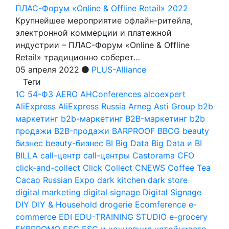
ПЛАС-Форум «Online & Offline Retail» 2022
Крупнейшее мероприятие офлайн-ритейла,
электронной коммерции и платежной
индустрии – ПЛАС-Форум «Online & Offline
Retail» традиционно соберет…
05 апреля 2022
PLUS-Alliance
Теги
1С
54-ФЗ
AERO
AHConferences
alcoexpert
AliExpress
AliExpress Russia
Arneg
Asti Group
b2b
маркетинг
b2b-маркетинг
B2B-маркетинг
b2b
продажи
B2B-продажи
BARPROOF
BBCG
beauty
бизнес
beauty-бизнес
BI
Big Data
Big Data и BI
BILLA
call-центр
call-центры
Castorama
CFO
click-and-collect
Click Collect
CNEWS
Coffee Tea
Cacao Russian Expo
dark kitchen
dark store
digital marketing
digital signage
Digital Signage
DIY
DIY & Household
drogerie
Ecomference
e-
commerce
EDI
EDU-TRAINING STUDIO
e-grocery
EKBPROMO
ESG
ESG и концепция устойчивого