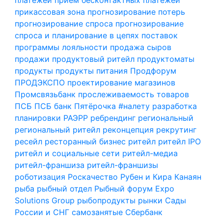
прикассовая зона
прогнозирование потерь
прогнозирование спроса
прогнозирование
спроса и планирование в цепях поставок
программы лояльности
продажа сыров
продажи
продуктовый ритейл
продуктоматы
продукты
продукты питания
Продфорум
ПРОДЭКСПО
проектирование магазинов
Промсвязьбанк
прослеживаемость товаров
ПСБ
ПСБ банк
Пятёрочка #налету
разработка
планировки
РАЭРР
ребрендинг
региональный
региональный ритейл
реконцепция
рекрутинг
ресейл
ресторанный бизнес
ритейл
ритейл IPO
ритейл и социальные сети
ритейл-медиа
ритейл-франшиза
ритейл-франшизы
роботизация
Роскачество
Рубен и Кира Канаян
рыба
рыбный отдел
Рыбный форум Expo
Solutions Group
рыбопродукты
рынки
Сады
России и СНГ
самозанятые
Сбербанк