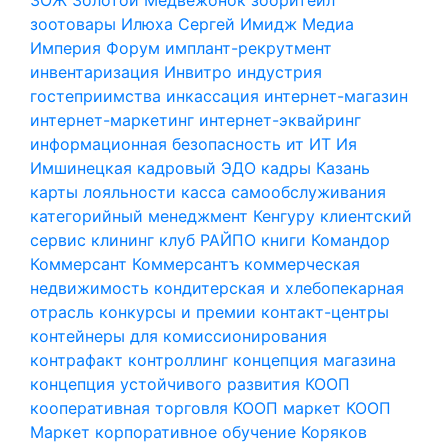
зоотовары
Илюха Сергей
Имидж Медиа
Империя Форум
имплант-рекрутмент
инвентаризация
Инвитро
индустрия
гостеприимства
инкассация
интернет-магазин
интернет-маркетинг
интернет-эквайринг
информационная безопасность
ит
ИТ
Ия
Имшинецкая
кадровый ЭДО
кадры
Казань
карты лояльности
касса самообслуживания
категорийный менеджмент
Кенгуру
клиентский
сервис
клининг
клуб РАЙПО
книги
Командор
Коммерсант
Коммерсантъ
коммерческая
недвижимость
кондитерская и хлебопекарная
отрасль
конкурсы и премии
контакт-центры
контейнеры для комиссионирования
контрафакт
контроллинг
концепция магазина
концепция устойчивого развития
КООП
кооперативная торговля
КООП маркет
КООП
Маркет
корпоративное обучение
Коряков