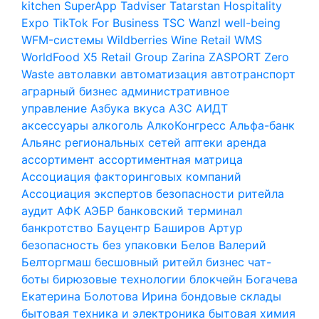
kitchen
SuperApp
Tadviser
Tatarstan Hospitality
Expo
TikTok For Business
TSC
Wanzl
well-being
WFM-системы
Wildberries
Wine Retail
WMS
WorldFood
X5 Retail Group
Zarina
ZASPORT
Zero
Waste
автолавки
автоматизация
автотранспорт
аграрный бизнес
административное
управление
Азбука вкуса
АЗС
АИДТ
аксессуары
алкоголь
АлкоКонгресс
Альфа-банк
Альянс региональных сетей
аптеки
аренда
ассортимент
ассортиментная матрица
Ассоциация факторинговых компаний
Ассоциация экспертов безопасности ритейла
аудит
АФК
АЭБР
банковский терминал
банкротство
Бауцентр
Баширов Артур
безопасность
без упаковки
Белов Валерий
Белторгмаш
бесшовный ритейл
бизнес чат-
боты
бирюзовые технологии
блокчейн
Богачева
Екатерина
Болотова Ирина
бондовые склады
бытовая техника и электроника
бытовая химия