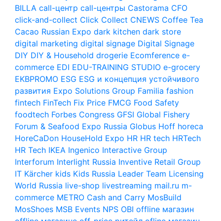
BILLA
call-центр
call-центры
Castorama
CFO
click-and-collect
Click Collect
CNEWS
Coffee Tea
Cacao Russian Expo
dark kitchen
dark store
digital marketing
digital signage
Digital Signage
DIY
DIY & Household
drogerie
Ecomference
e-
commerce
EDI
EDU-TRAINING STUDIO
e-grocery
EKBPROMO
ESG
ESG и концепция устойчивого
развития
Expo Solutions Group
Familia
fashion
fintech
FinTech
Fix Price
FMCG
Food Safety
foodtech
Forbes Congress
GFSI
Global Fishery
Forum & Seafood Expo Russia
Globus
Hoff
horeca
HoreCaDon
HouseHold Expo
HR
HR tech
HRTech
HR Tech
IKEA
Ingenico
Interactive Group
Interforum
Interlight Russia
Inventive Retail Group
IT
Kärcher
kids
Kids Russia
Leader Team
Licensing
World Russia
live-shop
livestreaming
mail.ru
m-
commerce
METRO Cash and Carry
MosBuild
MosShoes
MSB Events
NPS
OBI
offline магазин
offline магазине
off-price ритейл
ofline магазин