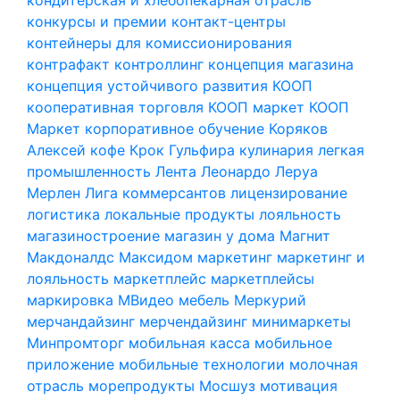
конкурсы и премии
контакт-центры
контейнеры для комиссионирования
контрафакт
контроллинг
концепция магазина
концепция устойчивого развития
КООП
кооперативная торговля
КООП маркет
КООП
Маркет
корпоративное обучение
Коряков
Алексей
кофе
Крок Гульфира
кулинария
легкая
промышленность
Лента
Леонардо
Леруа
Мерлен
Лига коммерсантов
лицензирование
логистика
локальные продукты
лояльность
магазиностроение
магазин у дома
Магнит
Макдоналдс
Максидом
маркетинг
маркетинг и
лояльность
маркетплейс
маркетплейсы
маркировка
МВидео
мебель
Меркурий
мерчандайзинг
мерчендайзинг
минимаркеты
Минпромторг
мобильная касса
мобильное
приложение
мобильные технологии
молочная
отрасль
морепродукты
Мосшуз
мотивация