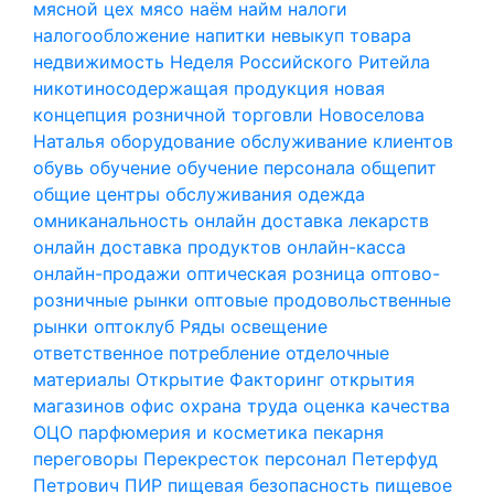
мясной цех
мясо
наём
найм
налоги
налогообложение
напитки
невыкуп товара
недвижимость
Неделя Российского Ритейла
никотиносодержащая продукция
новая
концепция розничной торговли
Новоселова
Наталья
оборудование
обслуживание клиентов
обувь
обучение
обучение персонала
общепит
общие центры обслуживания
одежда
омниканальность
онлайн доставка лекарств
онлайн доставка продуктов
онлайн-касса
онлайн-продажи
оптическая розница
оптово-
розничные рынки
оптовые продовольственные
рынки
оптоклуб Ряды
освещение
ответственное потребление
отделочные
материалы
Открытие Факторинг
открытия
магазинов
офис
охрана труда
оценка качества
ОЦО
парфюмерия и косметика
пекарня
переговоры
Перекресток
персонал
Петерфуд
Петрович
ПИР
пищевая безопасность
пищевое