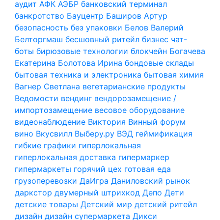
аудит
АФК
АЭБР
банковский терминал
банкротство
Бауцентр
Баширов Артур
безопасность
без упаковки
Белов Валерий
Белторгмаш
бесшовный ритейл
бизнес чат-
боты
бирюзовые технологии
блокчейн
Богачева
Екатерина
Болотова Ирина
бондовые склады
бытовая техника и электроника
бытовая химия
Вагнер Светлана
вегетарианские продукты
Ведомости
вендинг
вендорозамещение /
импортозамещение
весовое оборудование
видеонаблюдение
Виктория
Винный форум
вино
Вкусвилл
Выберу.ру
ВЭД
геймификация
гибкие графики
гиперлокальная
гиперлокальная доставка
гипермаркер
гипермаркеты
горячий цех
готовая еда
грузоперевозки
ДаИгра
Даниловский рынок
даркстор
двумерный штрихкод
Депо
Дети
детские товары
Детский мир
детский ритейл
дизайн
дизайн супермаркета
Дикси