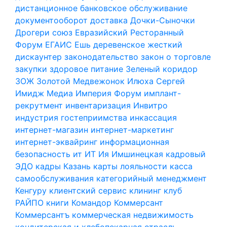
дистанционное банковское обслуживание
документооборот
доставка
Дочки-Сыночки
Дрогери союз
Евразийский Ресторанный
Форум
ЕГАИС
Ешь деревенское
жесткий
дискаунтер
законодательство
закон о торговле
закупки
здоровое питание
Зеленый коридор
ЗОЖ
Золотой Медвежонок
Илюха Сергей
Имидж Медиа
Империя Форум
имплант-
рекрутмент
инвентаризация
Инвитро
индустрия гостеприимства
инкассация
интернет-магазин
интернет-маркетинг
интернет-эквайринг
информационная
безопасность
ит
ИТ
Ия Имшинецкая
кадровый
ЭДО
кадры
Казань
карты лояльности
касса
самообслуживания
категорийный менеджмент
Кенгуру
клиентский сервис
клининг
клуб
РАЙПО
книги
Командор
Коммерсант
Коммерсантъ
коммерческая недвижимость
кондитерская и хлебопекарная отрасль