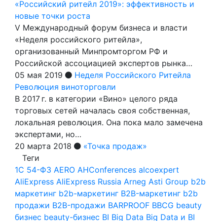
«Российский ритейл 2019»: эффективность и
новые точки роста
V Международный форум бизнеса и власти
«Неделя российского ритейла»,
организованный Минпромторгом РФ и
Российской ассоциацией экспертов рынка…
05 мая 2019
Неделя Российского Ритейла
Революция виноторговли
В 2017 г. в категории «Вино» целого ряда
торговых сетей началась своя собственная,
локальная революция. Она пока мало замечена
экспертами, но…
20 марта 2018
«Точка продаж»
Теги
1С
54-ФЗ
AERO
AHConferences
alcoexpert
AliExpress
AliExpress Russia
Arneg
Asti Group
b2b
маркетинг
b2b-маркетинг
B2B-маркетинг
b2b
продажи
B2B-продажи
BARPROOF
BBCG
beauty
бизнес
beauty-бизнес
BI
Big Data
Big Data и BI