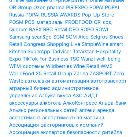
OR Group
Ozon
pharma
PIR EXPO
POPAI
POPAI
Russia
POPAI RUSSIA AWARDS
Pop-Up Store
POSM
POS-материалы
PRODFOOD
QR-код
Quorum
RAEX
RBC
Retail CFO
ROPO
ROWI
Samsung
scan&go
SCM
SCM Alco
Selgros
Shoes
Retail Congress
Shopping Live
SimpleWine
smart
kitchen
SuperApp
Tadviser
Tatarstan Hospitality
Expo
TikTok For Business
TSC
Wanzl
well-being
WFM-системы
Wildberries
Wine Retail
WMS
WorldFood
X5 Retail Group
Zarina
ZASPORT
Zero
Waste
автолавки
автоматизация
автотранспорт
аграрный бизнес
административное
управление
Азбука вкуса
АЗС
АИДТ
аксессуары
алкоголь
АлкоКонгресс
Альфа-банк
Альянс региональных сетей
аптеки
аренда
ассортимент
ассортиментная матрица
Ассоциация факторинговых компаний
Ассоциация экспертов безопасности ритейла