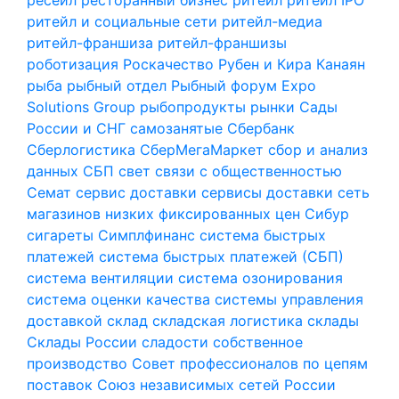
ритейл и социальные сети
ритейл-медиа
ритейл-франшиза
ритейл-франшизы
роботизация
Роскачество
Рубен и Кира Канаян
рыба
рыбный отдел
Рыбный форум Expo
Solutions Group
рыбопродукты
рынки
Сады
России и СНГ
самозанятые
Сбербанк
Сберлогистика
СберМегаМаркет
сбор и анализ
данных
СБП
свет
связи с общественностью
Семат
сервис доставки
сервисы доставки
сеть
магазинов низких фиксированных цен
Сибур
сигареты
Симплфинанс
система быстрых
платежей
система быстрых платежей (СБП)
система вентиляции
система озонирования
система оценки качества
системы управления
доставкой
склад
складская логистика
склады
Склады России
сладости
собственное
производство
Совет профессионалов по цепям
поставок
Союз независимых сетей России