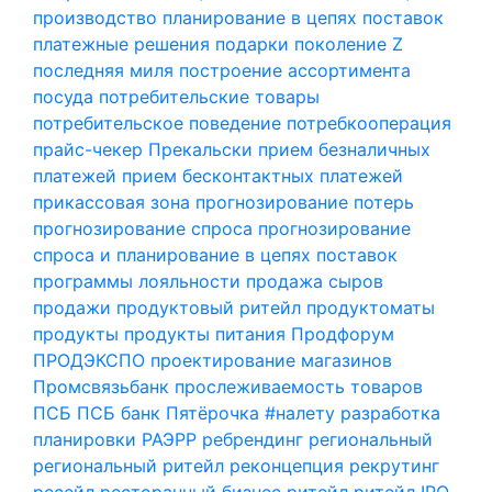
производство
планирование в цепях поставок
платежные решения
подарки
поколение Z
последняя миля
построение ассортимента
посуда
потребительские товары
потребительское поведение
потребкооперация
прайс-чекер
Прекальски
прием безналичных
платежей
прием бесконтактных платежей
прикассовая зона
прогнозирование потерь
прогнозирование спроса
прогнозирование
спроса и планирование в цепях поставок
программы лояльности
продажа сыров
продажи
продуктовый ритейл
продуктоматы
продукты
продукты питания
Продфорум
ПРОДЭКСПО
проектирование магазинов
Промсвязьбанк
прослеживаемость товаров
ПСБ
ПСБ банк
Пятёрочка #налету
разработка
планировки
РАЭРР
ребрендинг
региональный
региональный ритейл
реконцепция
рекрутинг
ресейл
ресторанный бизнес
ритейл
ритейл IPO