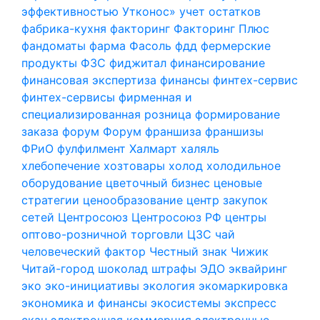
эффективностью
Утконос»
учет остатков
фабрика-кухня
факторинг
Факторинг Плюс
фандоматы
фарма
Фасоль
фдд
фермерские
продукты
ФЗС
фиджитал
финансирование
финансовая экспертиза
финансы
финтех-сервис
финтех-сервисы
фирменная и
специализированная розница
формирование
заказа
форум
Форум
франшиза
франшизы
ФРиО
фулфилмент
Халмарт
халяль
хлебопечение
хозтовары
холод
холодильное
оборудование
цветочный бизнес
ценовые
стратегии
ценообразование
центр закупок
сетей
Центросоюз
Центросоюз РФ
центры
оптово-розничной торговли
ЦЗС
чай
человеческий фактор
Честный знак
Чижик
Читай-город
шоколад
штрафы
ЭДО
эквайринг
эко
эко-инициативы
экология
экомаркировка
экономика и финансы
экосистемы
экспресс
скан
электронная коммерция
электронные