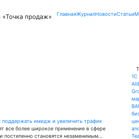
Главная
Журнал
Новости
Статьи
М
Т
1С
Ali
Gr
ма
BA
би
: поддержать имидж и увеличить трафик
це
дят все более широкое применение в сфере
and
ни постепенно становятся незаменимым…
Te