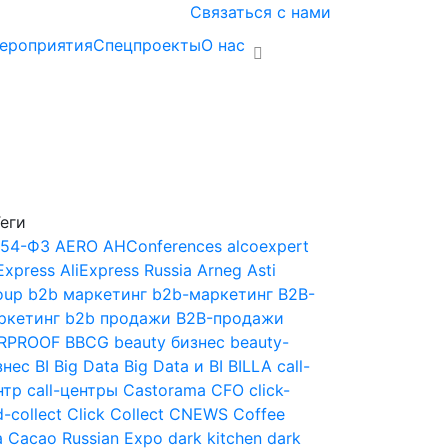
Связаться с нами
ероприятия
Спецпроекты
О нас
еги
54-ФЗ
AERO
AHConferences
alcoexpert
Express
AliExpress Russia
Arneg
Asti
oup
b2b маркетинг
b2b-маркетинг
B2B-
ркетинг
b2b продажи
B2B-продажи
RPROOF
BBCG
beauty бизнес
beauty-
знес
BI
Big Data
Big Data и BI
BILLA
call-
нтр
call-центры
Castorama
CFO
click-
-collect
Click Collect
CNEWS
Coffee
a Cacao Russian Expo
dark kitchen
dark