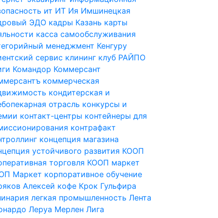
зопасность
ит
ИТ
Ия Имшинецкая
дровый ЭДО
кадры
Казань
карты
яльности
касса самообслуживания
тегорийный менеджмент
Кенгуру
иентский сервис
клининг
клуб РАЙПО
иги
Командор
Коммерсант
ммерсантъ
коммерческая
движимость
кондитерская и
ебопекарная отрасль
конкурсы и
емии
контакт-центры
контейнеры для
миссионирования
контрафакт
нтроллинг
концепция магазина
нцепция устойчивого развития
КООП
оперативная торговля
КООП маркет
ОП Маркет
корпоративное обучение
ряков Алексей
кофе
Крок Гульфира
линария
легкая промышленность
Лента
онардо
Леруа Мерлен
Лига