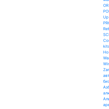
OR
PO
Up
PR
Ret
SC
Co
kit
Hos
Wa
Win
Zar
ав
би
Аз
ал
Ал
ар