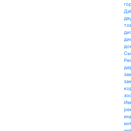
го
Да
дв
то
ди
ди
до
Сы
Ре
де
за
за
ко
зо
Им
ре
ин
ин
ин