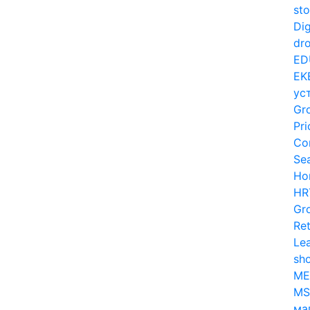
sto
Dig
dro
ED
EK
ус
Gr
Pri
Co
Se
Ho
HR
Gr
Ret
Le
sh
ME
MS
ма