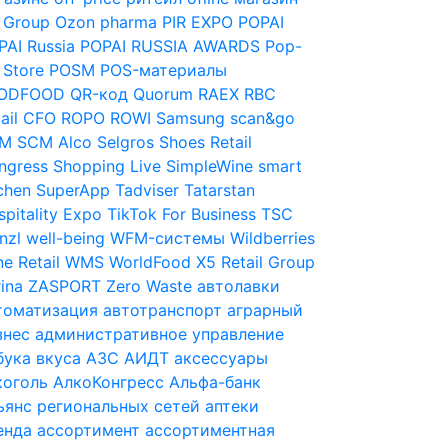
 Group
Ozon
pharma
PIR EXPO
POPAI
PAI Russia
POPAI RUSSIA AWARDS
Pop-
 Store
POSM
POS-материалы
ODFOOD
QR-код
Quorum
RAEX
RBC
ail CFO
ROPO
ROWI
Samsung
scan&go
M
SCM Alco
Selgros
Shoes Retail
ngress
Shopping Live
SimpleWine
smart
chen
SuperApp
Tadviser
Tatarstan
pitality Expo
TikTok For Business
TSC
nzl
well-being
WFM-системы
Wildberries
e Retail
WMS
WorldFood
X5 Retail Group
ina
ZASPORT
Zero Waste
автолавки
томатизация
автотранспорт
аграрный
знес
административное управление
бука вкуса
АЗС
АИДТ
аксессуары
коголь
АлкоКонгресс
Альфа-банк
ьянс региональных сетей
аптеки
енда
ассортимент
ассортиментная