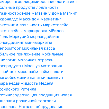
ммерсантов
лицензирование
логистика
кальные продукты
лояльность
газиностроение
магазин у дома
Магнит
кдоналдс
Максидом
маркетинг
ркетинг и лояльность
маркетплейс
ркетплейсы
маркировка
МВидео
бель
Меркурий
мерчандайзинг
рчендайзинг
минимаркеты
нпромторг
мобильная касса
бильное приложение
мобильные
хнологии
молочная отрасль
репродукты
Мосшуз
мотивация
сной цех
мясо
наём
найм
налоги
логообложение
напитки
невыкуп
вара
недвижимость
Неделя
ссийского Ритейла
котиносодержащая продукция
новая
нцепция розничной торговли
воселова Наталья
оборудование