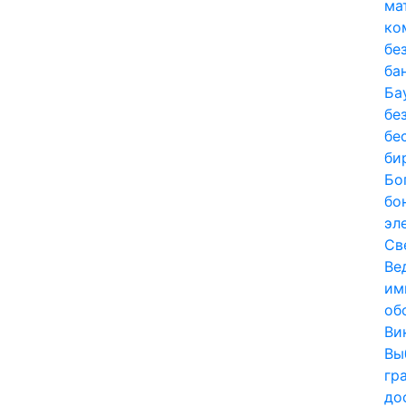
ма
ко
бе
ба
Ба
бе
бе
би
Бо
бо
эл
Св
Ве
им
об
Ви
Вы
гр
до