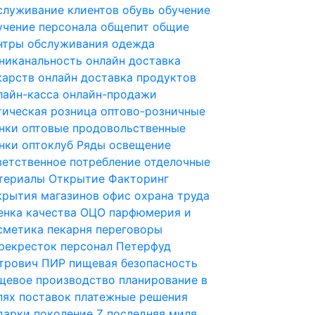
служивание клиентов
обувь
обучение
учение персонала
общепит
общие
нтры обслуживания
одежда
никанальность
онлайн доставка
карств
онлайн доставка продуктов
лайн-касса
онлайн-продажи
тическая розница
оптово-розничные
нки
оптовые продовольственные
нки
оптоклуб Ряды
освещение
ветственное потребление
отделочные
териалы
Открытие Факторинг
крытия магазинов
офис
охрана труда
енка качества
ОЦО
парфюмерия и
сметика
пекарня
переговоры
рекресток
персонал
Петерфуд
трович
ПИР
пищевая безопасность
щевое производство
планирование в
пях поставок
платежные решения
дарки
поколение Z
последняя миля