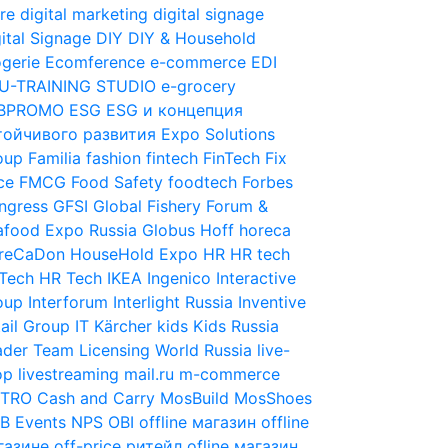
re
digital marketing
digital signage
ital Signage
DIY
DIY & Household
gerie
Ecomference
e-commerce
EDI
U-TRAINING STUDIO
e-grocery
BPROMO
ESG
ESG и концепция
тойчивого развития
Expo Solutions
oup
Familia
fashion
fintech
FinTech
Fix
ce
FMCG
Food Safety
foodtech
Forbes
ngress
GFSI
Global Fishery Forum &
afood Expo Russia
Globus
Hoff
horeca
reCaDon
HouseHold Expo
HR
HR tech
Tech
HR Tech
IKEA
Ingenico
Interactive
oup
Interforum
Interlight Russia
Inventive
ail Group
IT
Kärcher
kids
Kids Russia
ader Team
Licensing World Russia
live-
op
livestreaming
mail.ru
m-commerce
TRO Cash and Carry
MosBuild
MosShoes
B Events
NPS
OBI
offline магазин
offline
газине
off-price ритейл
ofline магазин