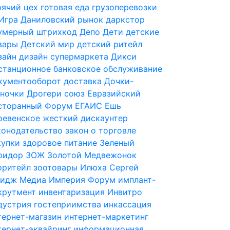
рячий цех
готовая еда
грузоперевозки
Игра
Даниловский рынок
даркстор
умерный штрихкод
Депо
Дети
детские
вары
Детский мир
детский ритейл
зайн
дизайн супермаркета
Дикси
станционное банковское обслуживание
кументооборот
доставка
Дочки-
ночки
Дрогери союз
Евразийский
сторанный Форум
ЕГАИС
Ешь
ревенское
жесткий дискаунтер
конодательство
закон о торговле
купки
здоровое питание
Зеленый
ридор
ЗОЖ
Золотой Медвежонок
оритейл
зоотовары
Илюха Сергей
идж Медиа
Империя Форум
имплант-
крутмент
инвентаризация
Инвитро
дустрия гостеприимства
инкассация
тернет-магазин
интернет-маркетинг
тернет-эквайринг
информационная