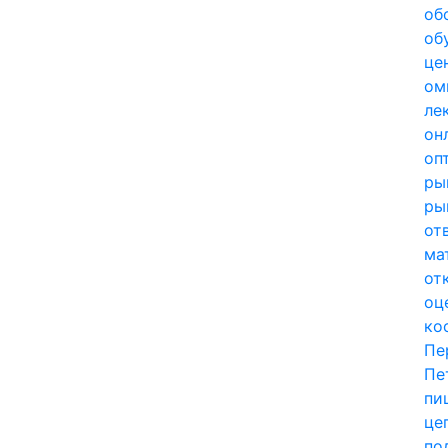
об
об
це
ом
ле
он
оп
ры
ры
от
ма
от
оц
ко
Пе
Пе
пи
це
по