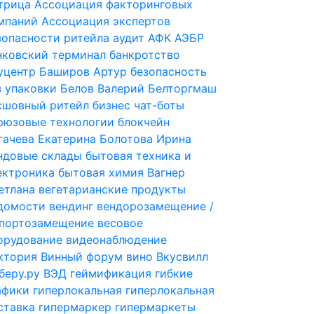
трица
Ассоциация факторинговых
мпаний
Ассоциация экспертов
зопасности ритейла
аудит
АФК
АЭБР
нковский терминал
банкротство
уцентр
Баширов Артур
безопасность
з упаковки
Белов Валерий
Белторгмаш
сшовный ритейл
бизнес чат-боты
рюзовые технологии
блокчейн
гачева Екатерина
Болотова Ирина
ндовые склады
бытовая техника и
ектроника
бытовая химия
Вагнер
етлана
вегетарианские продукты
домости
вендинг
вендорозамещение /
портозамещение
весовое
орудование
видеонаблюдение
ктория
Винный форум
вино
Вкусвилл
беру.ру
ВЭД
геймификация
гибкие
афики
гиперлокальная
гиперлокальная
ставка
гипермаркер
гипермаркеты