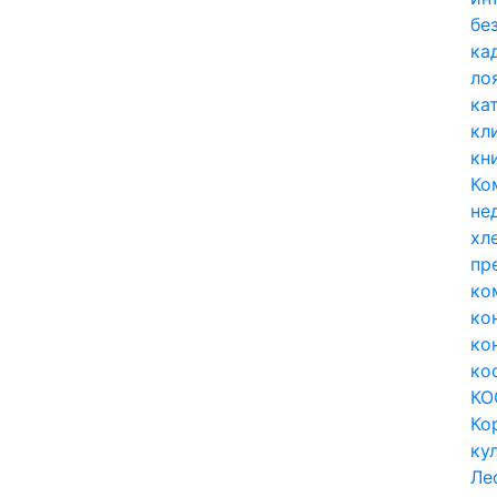
бе
ка
ло
ка
кл
кн
Ко
не
хл
пр
ко
ко
ко
ко
КО
Ко
ку
Ле