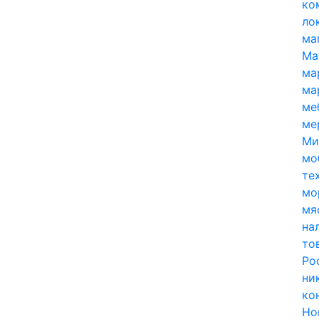
ко
ло
ма
Ма
ма
ма
ме
ме
Ми
мо
те
мо
мя
на
то
Ро
ни
ко
Но