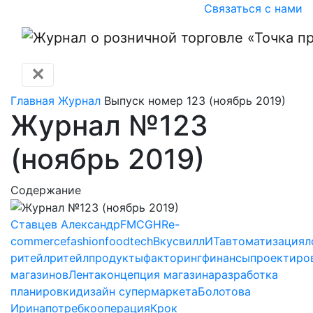
Связаться с нами
✕
Главная
Журнал
Выпуск номер 123 (ноябрь 2019)
Журнал №123
(ноябрь 2019)
Содержание
Ставцев Александр
FMCG
HR
e-
commerce
fashion
foodtech
Вкусвилл
ИТ
автоматизация
л
ритейл
ритейл
продукты
факторинг
финансы
проектиро
магазинов
Лента
концепция магазина
разработка
планировки
дизайн супермаркета
Болотова
Ирина
потребкооперация
Крок