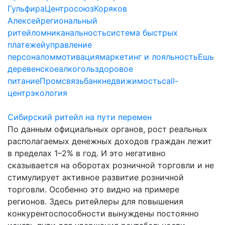
Гульфира
Центросоюз
Коряков
Алексей
региональный
ритейл
омниканальность
система быстрых
платежей
управление
персоналом
мотивация
маркетинг и лояльность
Ешь
деревенское
алкоголь
здоровое
питание
Промсвязьбанк
недвижимость
call-
центр
экология
Сибирский ритейл на пути перемен
По данным официальных органов, рост реальных
располагаемых денежных доходов граждан лежит
в пределах 1–2% в год. И это не­гативно
сказывается на оборотах розничной торговли и не
стимулирует активное развитие розничной
торговли. Особенно это видно на примере
регионов. Здесь ритейлеры для повышения
конкурентоспособности вынуждены постоянно