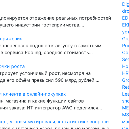
Dig
dro
ционируется отражение реальных потребностей
ED
дущего индустрии гостеприимства.…
EK
ус
апряжения
Gr
оперевозок подошел к августу с заметным
Pri
в сервиса Pooling, средняя стоимость…
Co
Se
очки роста
Ho
рирует устойчивый рост, несмотря на
HR
ода его объём превысил 590 млрд рублей,…
Gr
Ret
и клиента в онлайн-покупках
Le
н-магазина и какие функции сайтов
sh
ния заказа: ИТ-интегратор AWG поделился…
ME
MS
жат, угрозы мутировали, к статистике вопросы
ма
нулся с мутацией угроз: привычные магазинные
OR