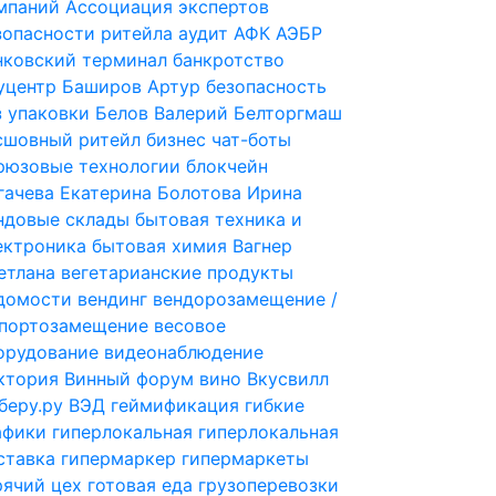
мпаний
Ассоциация экспертов
зопасности ритейла
аудит
АФК
АЭБР
нковский терминал
банкротство
уцентр
Баширов Артур
безопасность
з упаковки
Белов Валерий
Белторгмаш
сшовный ритейл
бизнес чат-боты
рюзовые технологии
блокчейн
гачева Екатерина
Болотова Ирина
ндовые склады
бытовая техника и
ектроника
бытовая химия
Вагнер
етлана
вегетарианские продукты
домости
вендинг
вендорозамещение /
портозамещение
весовое
орудование
видеонаблюдение
ктория
Винный форум
вино
Вкусвилл
беру.ру
ВЭД
геймификация
гибкие
афики
гиперлокальная
гиперлокальная
ставка
гипермаркер
гипермаркеты
рячий цех
готовая еда
грузоперевозки