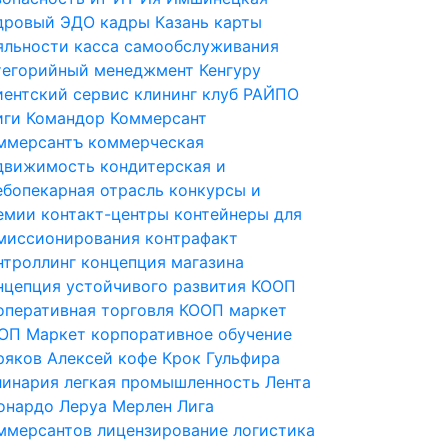
дровый ЭДО
кадры
Казань
карты
яльности
касса самообслуживания
тегорийный менеджмент
Кенгуру
иентский сервис
клининг
клуб РАЙПО
иги
Командор
Коммерсант
ммерсантъ
коммерческая
движимость
кондитерская и
ебопекарная отрасль
конкурсы и
емии
контакт-центры
контейнеры для
миссионирования
контрафакт
нтроллинг
концепция магазина
нцепция устойчивого развития
КООП
оперативная торговля
КООП маркет
ОП Маркет
корпоративное обучение
ряков Алексей
кофе
Крок Гульфира
линария
легкая промышленность
Лента
онардо
Леруа Мерлен
Лига
ммерсантов
лицензирование
логистика