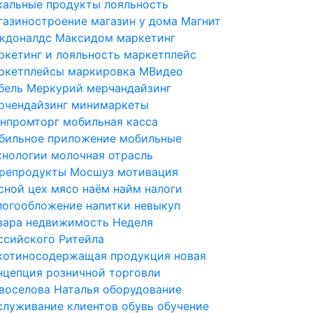
кальные продукты
лояльность
газиностроение
магазин у дома
Магнит
кдоналдс
Максидом
маркетинг
ркетинг и лояльность
маркетплейс
ркетплейсы
маркировка
МВидео
бель
Меркурий
мерчандайзинг
рчендайзинг
минимаркеты
нпромторг
мобильная касса
бильное приложение
мобильные
хнологии
молочная отрасль
репродукты
Мосшуз
мотивация
сной цех
мясо
наём
найм
налоги
логообложение
напитки
невыкуп
вара
недвижимость
Неделя
ссийского Ритейла
котиносодержащая продукция
новая
нцепция розничной торговли
воселова Наталья
оборудование
служивание клиентов
обувь
обучение