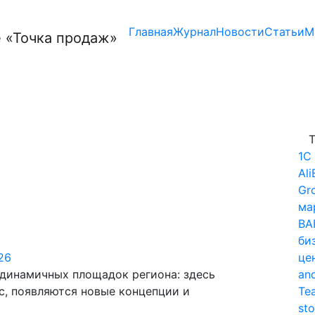
Главная
Журнал
Новости
Статьи
М
Т
1С
Ali
Gr
ма
BA
би
026
це
 динамичных площадок региона: здесь
and
с, появляются новые концепции и
Te
sto