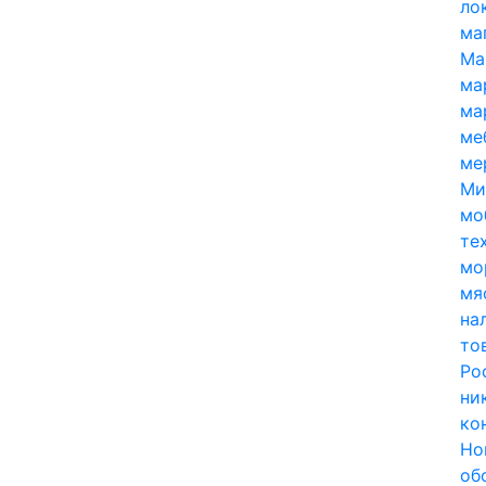
ло
ма
Ма
ма
ма
ме
ме
Ми
мо
те
мо
мя
на
то
Ро
ни
ко
Но
об