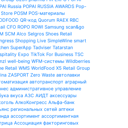
PAI Russia
POPAI RUSSIA AWARDS
Pop-
 Store
POSM
POS-материалы
ODFOOD
QR-код
Quorum
RAEX
RBC
ail CFO
ROPO
ROWI
Samsung
scan&go
M
SCM Alco
Selgros
Shoes Retail
ngress
Shopping Live
SimpleWine
smart
chen
SuperApp
Tadviser
Tatarstan
pitality Expo
TikTok For Business
TSC
nzl
well-being
WFM-системы
Wildberries
e Retail
WMS
WorldFood
X5 Retail Group
ina
ZASPORT
Zero Waste
автолавки
томатизация
автотранспорт
аграрный
знес
административное управление
бука вкуса
АЗС
АИДТ
аксессуары
коголь
АлкоКонгресс
Альфа-банк
ьянс региональных сетей
аптеки
енда
ассортимент
ассортиментная
трица
Ассоциация факторинговых