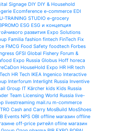
ital Signage
DIY
DIY & Household
gerie
Ecomference
e-commerce
EDI
U-TRAINING STUDIO
e-grocery
BPROMO
ESG
ESG и концепция
тойчивого развития
Expo Solutions
oup
Familia
fashion
fintech
FinTech
Fix
ce
FMCG
Food Safety
foodtech
Forbes
ngress
GFSI
Global Fishery Forum &
afood Expo Russia
Globus
Hoff
horeca
reCaDon
HouseHold Expo
HR
HR tech
Tech
HR Tech
IKEA
Ingenico
Interactive
oup
Interforum
Interlight Russia
Inventive
ail Group
IT
Kärcher
kids
Kids Russia
ader Team
Licensing World Russia
live-
op
livestreaming
mail.ru
m-commerce
TRO Cash and Carry
MosBuild
MosShoes
B Events
NPS
OBI
offline магазин
offline
газине
off-price ритейл
ofline магазин
 Group
Ozon
pharma
PIR EXPO
POPAI