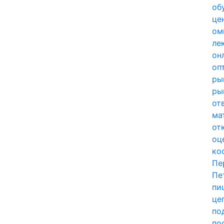
об
це
ом
ле
он
оп
ры
ры
от
ма
от
оц
ко
Пе
Пе
пи
це
по
по