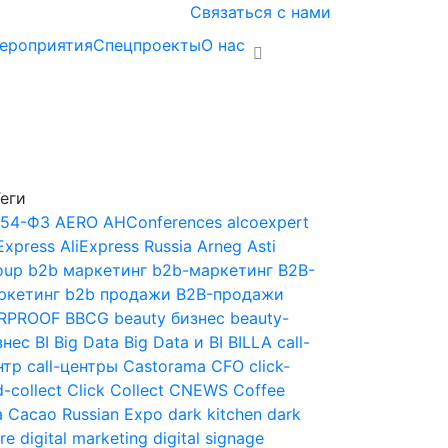
Связаться с нами
ероприятия
Спецпроекты
О нас
еги
54-ФЗ
AERO
AHConferences
alcoexpert
Express
AliExpress Russia
Arneg
Asti
oup
b2b маркетинг
b2b-маркетинг
B2B-
ркетинг
b2b продажи
B2B-продажи
RPROOF
BBCG
beauty бизнес
beauty-
знес
BI
Big Data
Big Data и BI
BILLA
call-
нтр
call-центры
Castorama
CFO
click-
-collect
Click Collect
CNEWS
Coffee
a Cacao Russian Expo
dark kitchen
dark
re
digital marketing
digital signage