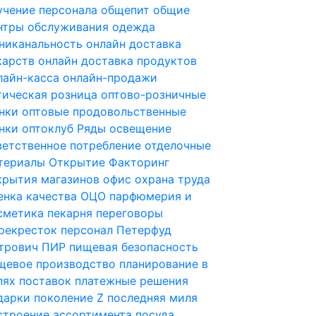
учение персонала
общепит
общие
нтры обслуживания
одежда
никанальность
онлайн доставка
карств
онлайн доставка продуктов
лайн-касса
онлайн-продажи
тическая розница
оптово-розничные
нки
оптовые продовольственные
нки
оптоклуб Ряды
освещение
ветственное потребление
отделочные
териалы
Открытие Факторинг
крытия магазинов
офис
охрана труда
енка качества
ОЦО
парфюмерия и
сметика
пекарня
переговоры
рекресток
персонал
Петерфуд
трович
ПИР
пищевая безопасность
щевое производство
планирование в
пях поставок
платежные решения
дарки
поколение Z
последняя миля
строение ассортимента
посуда