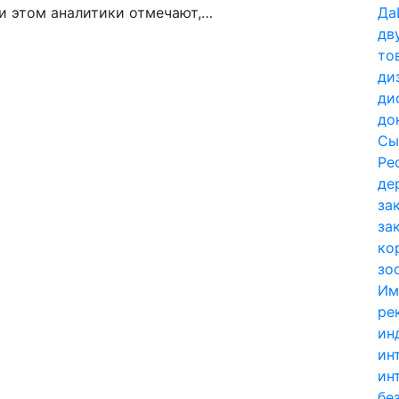
ри этом аналитики отмечают,…
Да
дв
то
ди
ди
до
Сы
Ре
де
за
за
ко
зо
Им
ре
ин
ин
ин
бе