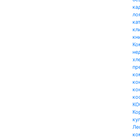
ка
ло
ка
кл
кн
Ко
не
хл
пр
ко
ко
ко
ко
КО
Ко
ку
Ле
ко