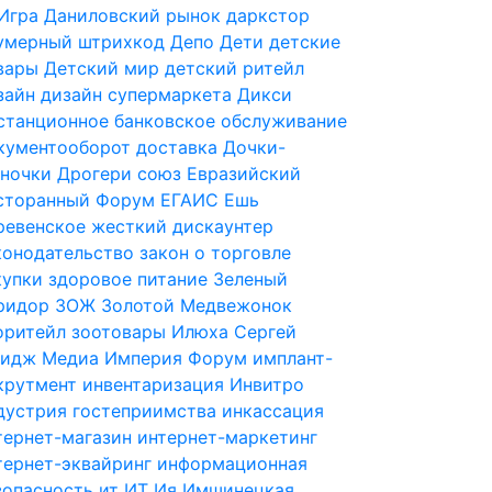
Игра
Даниловский рынок
даркстор
умерный штрихкод
Депо
Дети
детские
вары
Детский мир
детский ритейл
зайн
дизайн супермаркета
Дикси
станционное банковское обслуживание
кументооборот
доставка
Дочки-
ночки
Дрогери союз
Евразийский
сторанный Форум
ЕГАИС
Ешь
ревенское
жесткий дискаунтер
конодательство
закон о торговле
купки
здоровое питание
Зеленый
ридор
ЗОЖ
Золотой Медвежонок
оритейл
зоотовары
Илюха Сергей
идж Медиа
Империя Форум
имплант-
крутмент
инвентаризация
Инвитро
дустрия гостеприимства
инкассация
тернет-магазин
интернет-маркетинг
тернет-эквайринг
информационная
зопасность
ит
ИТ
Ия Имшинецкая