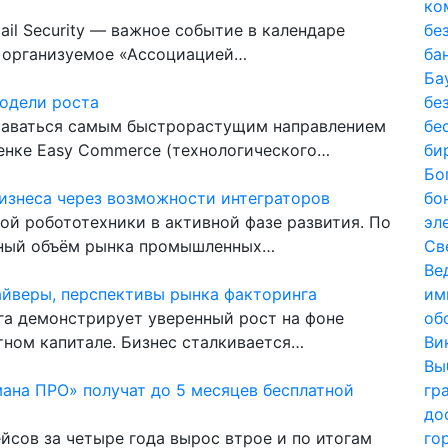
ко
ail Security — важное событие в календаре
бе
, организуемое «Ассоциацией…
ба
Ба
модели роста
бе
ставаться самым быстрорастущим направлением
бе
енке Easy Commerce (технологического…
би
Бо
бизнеса через возможности интеграторов
бо
ой робототехники в активной фазе развития. По
эл
льный объём рынка промышленных…
Св
Ве
райверы, перспективы рынка факторинга
им
га демонстрирует уверенный рост на фоне
об
тном капитале. Бизнес сталкивается…
Ви
Вы
ана ПРО» получат до 5 месяцев бесплатной
гр
до
сов за четыре года вырос втрое и по итогам
го