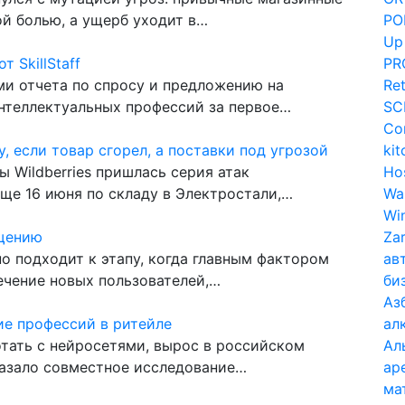
ой болью, а ущерб уходит в…
PO
Up
 SkillStaff
PR
ами отчета по спросу и предложению на
Ret
нтеллектуальных профессий за первое…
SC
Co
, если товар сгорел, а поставки под угрозой
kit
ы Wildberries пришлась серия атак
Hos
ще 16 июня по складу в Электростали,…
Wa
Win
ыщению
Zar
о подходит к этапу, когда главным фактором
ав
ечение новых пользователей,…
би
Аз
ие профессий в ритейле
ал
тать с нейросетями, вырос в российском
Ал
оказало совместное исследование…
ар
ма