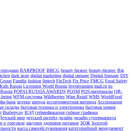
-продажи
BARPROOF
BBCG
beauty бизнес
beauty-бизнес
Big
itchen
dark store
digital marketing
digital signage
Digital Signage
DIY
 Group
Familia
fashion
fintech
FinTech
Fix Price
FMCG
Food Safety
Kids Russia
Licensing World Russia
livestreaming
mail.ru
m-
Russia
POPAI RUSSIA AWARDS
POSM
POS-материалы
QR-
-being
WFM-системы
Wildberries
Wine Retail
WMS
WorldFood
фа-банк
аптеки
аренда
ассортиментная матрица
Ассоциация
ые склады
бытовая техника и электроника
бытовая химия
л
Выберу.ру
ВЭД
геймификация
гибкие графики
Детский мир
детский ритейл
дизайн
дизайн супермаркета
н о торговле
закупки
здоровое питание
ЗОЖ
Золотой
яльности
касса самообслуживания
категорийный менеджмент