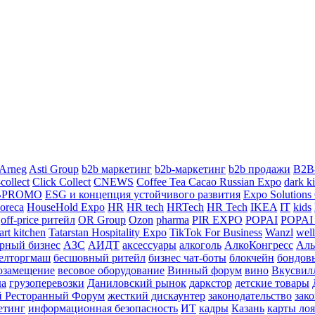
Arneg
Asti Group
b2b маркетинг
b2b-маркетинг
b2b продажи
B2B
collect
Click Collect
CNEWS
Coffee Tea Cacao Russian Expo
dark k
BPROMO
ESG и концепция устойчивого развития
Expo Solutions
oreca
HouseHold Expo
HR
HR tech
HRTech
HR Tech
IKEA
IT
kids
off-price ритейл
OR Group
Ozon
pharma
PIR EXPO
POPAI
POPAI 
art kitchen
Tatarstan Hospitality Expo
TikTok For Business
Wanzl
well
арный бизнес
АЗС
АИДТ
аксессуары
алкоголь
АлкоКонгресс
Аль
елторгмаш
бесшовный ритейл
бизнес чат-боты
блокчейн
бондов
озамещение
весовое оборудование
Винный форум
вино
Вкусвил
да
грузоперевозки
Даниловский рынок
даркстор
детские товары
й Ресторанный Форум
жесткий дискаунтер
законодательство
зако
етинг
информационная безопасность
ИТ
кадры
Казань
карты ло