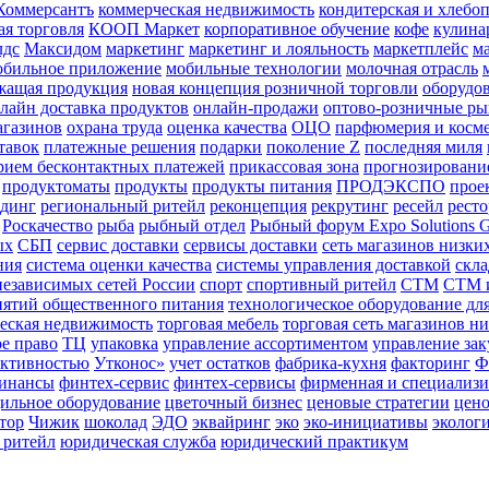
Коммерсантъ
коммерческая недвижимость
кондитерская и хлебоп
ая торговля
КООП Маркет
корпоративное обучение
кофе
кулина
лдс
Максидом
маркетинг
маркетинг и лояльность
маркетплейс
м
обильное приложение
мобильные технологии
молочная отрасль
жащая продукция
новая концепция розничной торговли
оборудо
лайн доставка продуктов
онлайн-продажи
оптово-розничные р
агазинов
охрана труда
оценка качества
ОЦО
парфюмерия и косм
тавок
платежные решения
подарки
поколение Z
последняя миля
рием бесконтактных платежей
прикассовая зона
прогнозировани
продуктоматы
продукты
продукты питания
ПРОДЭКСПО
прое
ндинг
региональный ритейл
реконцепция
рекрутинг
ресейл
рест
Роскачество
рыба
рыбный отдел
Рыбный форум Expo Solutions 
ых
СБП
сервис доставки
сервисы доставки
сеть магазинов низк
ния
система оценки качества
системы управления доставкой
скла
езависимых сетей России
спорт
спортивный ритейл
СТМ
СТМ и
иятий общественного питания
технологическое оборудование дл
ческая недвижимость
торговая мебель
торговая сеть магазинов н
ое право
ТЦ
упаковка
управление ассортиментом
управление за
ективностью
Утконос»
учет остатков
фабрика-кухня
факторинг
Ф
инансы
финтех-сервис
финтех-сервисы
фирменная и специализи
ильное оборудование
цветочный бизнес
ценовые стратегии
цено
тор
Чижик
шоколад
ЭДО
эквайринг
эко
эко-инициативы
эколог
 ритейл
юридическая служба
юридический практикум