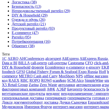
Логистика (38)
Безопасность (13)
Непродовольственный ритейл (29)
DIY & Household (29)
Одежда и обувь (26)
Детский ритейл (21)
Продуктовый ритейл (93)
E-commerce (47)
Ритейл (95)
Потребкооперация (16)
Общепит (38)
Теги
1С
AERO
AHConferences
alcoexpert
AliExpress
AliExpress Russia
Data и BI
BILLA
call-центр
call-центры
Castorama
CFO
click-and-
DIY & Household
drogerie
Ecomference
e-commerce
e-grocery
EK
foodtech
GFSI
Global Fishery Forum & Seafood Expo Russia
Hoff
h
commerce
METRO Cash and Carry
MosShoes
NPS
offline магазин
код
RAEX
RBC
ROPO
ROWI
scan&go
SCM Alco
SimpleWine
sm
X5 Retail Group
Zarina
Zero Waste
автолавки
автоматизация
агр
факторинговых компаний
АФК
АЭБР
Бауцентр
безопасность
Б
вегетарианские продукты
вендинг
вендорозамещение / импорт
гиперлокальная доставка
гипермаркер
гипермаркеты
готовая е
Дикси
документооборот
доставка
Дочки-Сыночки
Евразийски
Медвежонок
Империя Форум
интернет-магазин
интернет-марк