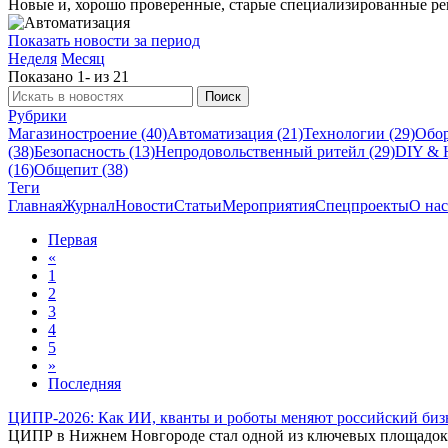
Новые и, хорошо проверенные, старые специализированные ре
Показать новости за период
Неделя
Месяц
Показано 1- из 21
Рубрики
Магазиностроение (40)
Автоматизация (21)
Технологии (29)
Обор
(38)
Безопасность (13)
Непродовольственный ритейл (29)
DIY & H
(16)
Общепит (38)
Теги
Главная
Журнал
Новости
Статьи
Мероприятия
Спецпроекты
О нас
Первая
«
1
2
3
4
5
»
Последняя
ЦИПР-2026: Как ИИ, кванты и роботы меняют российский биз
ЦИПР в Нижнем Новгороде стал одной из ключевых площадок,