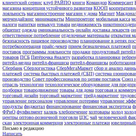
клиентский сервис
клуб РАЙПО
книги
Командор
Коммерсант
магазина
концепция устойчивого развития
КООП
кооперативн
лояльность
магазиностроение
магазин у дома
Магнит
Макдона
мерчендайзинг
минимаркеты
Минпромторг
мобильная касса
м
налоги
напитки
невыкуп товара
недвижимость
никотиносодер
общепит
одежда
омниканальность
онлайн доставка лекарств
он
ответственное потребление
отделочные материалы
открытия м
безопасность
пищевое производство
планирование в цепях пос
потребкооперация
прайс-чекер
прием безналичных платежей
п
поставок
программы лояльности
продажи
продуктовый ритейл
товаров
ПСБ
Пятёрочка #налету
разработка планировки
ребре
ритейл-медиа
ритейл-франшиза
ритейл-франшизы
роботизация
Сбербанк
Сберлогистика
СберМегаМаркет
сбор и анализ данн
платежей
система быстрых платежей (СБП)
система озонирова
производство
Совет профессионалов по цепям поставок
Союз н
отрасль
технологии
технологическое оборудование для предпр
подборки
товародвижение
товары для дома
торговая и коммер
торговый дизайн
торговый маркетинг
трейд-маркетинг
трудов
управление персоналом
управление потерями
управление эфф
продукты
фиджитал
финансирование
финансовая экспертиза
ф
ФРиО
фулфилмент
халяль
хлебопечение
хозтовары
холод
холод
центры оптово-розничной торговли
ЦЗС
чай
человеческий фак
скан
электронная коммерция
электронные платежи
ювелирный
Письмо в редакцию
Написать