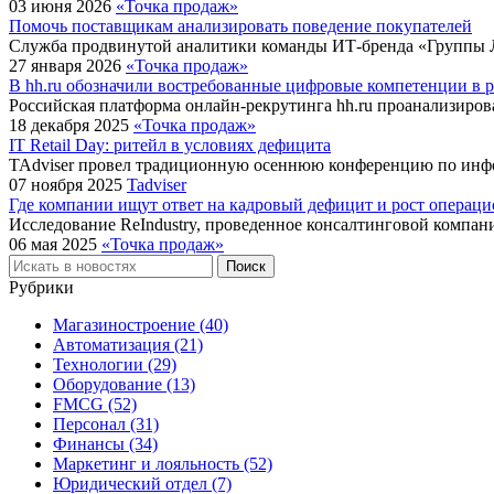
03 июня 2026
«Точка продаж»
Помочь поставщикам анализировать поведение покупателей
Служба продвинутой аналитики команды ИТ-бренда «Группы Л
27 января 2026
«Точка продаж»
В hh.ru обозначили востребованные цифровые компетенции в р
Российская платформа онлайн-рекрутинга hh.ru проанализирова
18 декабря 2025
«Точка продаж»
IT Retail Day: ритейл в условиях дефицита
TAdviser провел традиционную осеннюю конференцию по инфо
07 ноября 2025
Tadviser
Где компании ищут ответ на кадровый дефицит и рост операци
Исследование ReIndustry, проведенное консалтинговой компа
06 мая 2025
«Точка продаж»
Рубрики
Магазиностроение (40)
Автоматизация (21)
Технологии (29)
Оборудование (13)
FMCG (52)
Персонал (31)
Финансы (34)
Маркетинг и лояльность (52)
Юридический отдел (7)