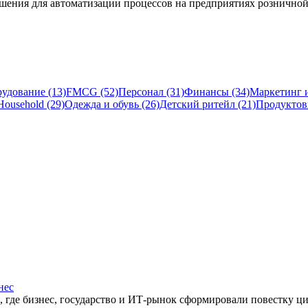
шения для автоматизации процессов на предприятиях розничной
удование (13)
FMCG (52)
Персонал (31)
Финансы (34)
Маркетинг и
ousehold (29)
Одежда и обувь (26)
Детский ритейл (21)
Продуктов
нес
 где бизнес, государство и ИТ-рынок сформировали повестку