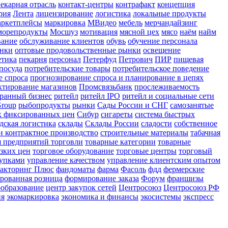
екарная отрасль
контакт-центры
контрафакт
концепция
рия
Лента
лицензирование
логистика
локальные продукты
аркетплейсы
маркировка
МВидео
мебель
мерчандайзинг
морепродукты
Мосшуз
мотивация
мясной цех
мясо
наём
найм
вание
обслуживание клиентов
обувь
обучение персонала
ынки
оптовые продовольственные рынки
освещение
етика
пекарня
персонал
Петерфуд
Петрович
ПИР
пищевая
посуда
потребительские товары
потребительское поведение
е спроса
прогнозирование спроса и планирование в цепях
ктирование магазинов
Промсвязьбанк
прослеживаемость
оранный бизнес
ритейл
ритейл IPO
ритейл и социальные сети
Group
рыбопродукты
рынки
Сады России и СНГ
самозанятые
их фиксированных цен
Сибур
сигареты
система быстрых
дская логистика
склады
Склады России
сладости
собственное
 контрактное производство
строительные материалы
табачная
я предприятий торговли
товарные категории
товарные
изких цен
торговое оборудование
торговые центры
торговый
купками
управление качеством
управление клиентским опытом
акторинг Плюс
фандоматы
фарма
Фасоль
фдд
фермерские
рованная розница
формирование заказа
Форум
франшизы
образование
центр закупок сетей
Центросоюз
Центросоюз РФ
ия
экомаркировка
экономика и финансы
экосистемы
экспресс