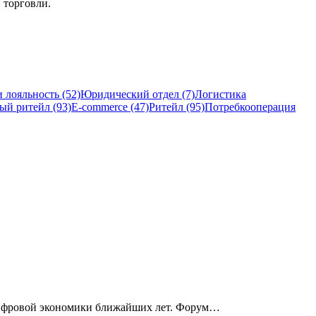
 торговли.
 лояльность (52)
Юридический отдел (7)
Логистика
ый ритейл (93)
E-commerce (47)
Ритейл (95)
Потребкооперация
 цифровой экономики ближайших лет. Форум…