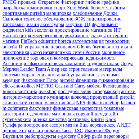
FMCG
продажи
Открытие Факторинг
гибкие графики
разработка планировки
спорт
Zero Waste
бизнес чат-боты
спортивный ритейл
маркировка
хлебопечение
Дочки-
Сыночки
торговое оборудование
ЗОЖ
лицензирование
торговый дизайн
аксессуары
закупки
ТЦ
фулфилмент
фиджитал
kids
экология
проектирование магазинов
ИТ
мясной цех
коммерческая недвижимость
склады
интернет-
магазин
FinTech
общепит
horeca
автоматизация
технологии
ритейл
IT
управление персоналом
Globus
бытовая техника и
электроника
Союз независимых сетей России
мобильное
приложение
торговая и коммерческая недвижимость
Ассоциация факторинговых компаний
трудовое право
Леруа
Мерлен
Leader Team
Arneg
эко
строительные материалы
системы управления доставкой
управление закупками
вендинг
Факторинг Плюс
ритейл-франшиза
финансирование
click-and-collect
METRO Cash and Carry
мебель
livestreaming
Болотова Ирина
live-shop
последняя миля
гипермаркер
аптеки
интернет-маркетинг
кулинария
шоколад
продуктовый ритейл
клиентский сервис
маркетплейсы
NPS
digital marketing
fashion
m-commerce
факторинг
финансовая экспертиза
товарные
категории
отделочные материалы
горячий цех
дизайн
супермаркета
оценка качества
хозтовары
книги
Крок
Гульфира
построение ассортимента
Ешь деревенское
АИДТ
ценовые стратегии
онлайн-касса
TSC
Империя Форум
Вкусвилл
рыбопродукты
e-grocery
Сибур
рыба
переговоры