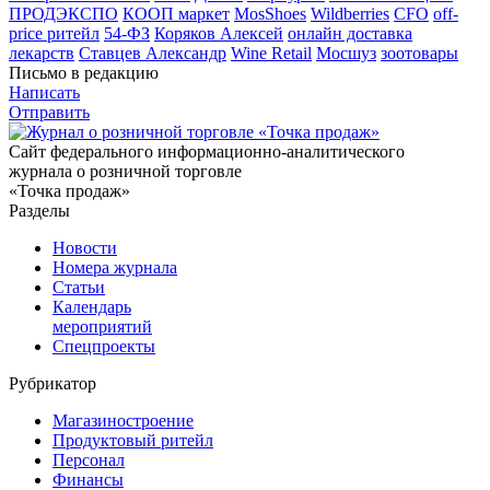
ПРОДЭКСПО
КООП маркет
MosShoes
Wildberries
CFO
off-
price ритейл
54-ФЗ
Коряков Алексей
онлайн доставка
лекарств
Ставцев Александр
Wine Retail
Мосшуз
зоотовары
Письмо в редакцию
Написать
Отправить
Сайт федерального информационно-аналитического
журнала о розничной торговле
«Точка продаж»
Разделы
Новости
Номера журнала
Статьи
Календарь
мероприятий
Спецпроекты
Рубрикатор
Магазиностроение
Продуктовый ритейл
Персонал
Финансы