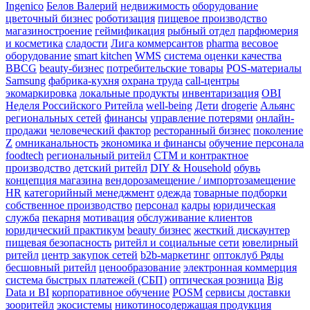
Ingenico
Белов Валерий
недвижимость
оборудование
цветочный бизнес
роботизация
пищевое производство
магазиностроение
геймификация
рыбный отдел
парфюмерия
и косметика
сладости
Лига коммерсантов
pharma
весовое
оборудование
smart kitchen
WMS
система оценки качества
BBCG
beauty-бизнес
потребительские товары
POS-материалы
Samsung
фабрика-кухня
охрана труда
call-центры
экомаркировка
локальные продукты
инвентаризация
OBI
Неделя Российского Ритейла
well-being
Дети
drogerie
Альянс
региональных сетей
финансы
управление потерями
онлайн-
продажи
человеческий фактор
ресторанный бизнес
поколение
Z
омниканальность
экономика и финансы
обучение персонала
foodtech
региональный ритейл
СТМ и контрактное
производство
детский ритейл
DIY & Household
обувь
концепция магазина
вендорозамещение / импортозамещение
HR
категорийный менеджмент
одежда
товарные подборки
собственное производство
персонал
кадры
юридическая
служба
пекарня
мотивация
обслуживание клиентов
юридический практикум
beauty бизнес
жесткий дискаунтер
пищевая безопасность
ритейл и социальные сети
ювелирный
ритейл
центр закупок сетей
b2b-маркетинг
оптоклуб Ряды
бесшовный ритейл
ценообразование
электронная коммерция
система быстрых платежей (СБП)
оптическая розница
Big
Data и BI
корпоративное обучение
POSM
сервисы доставки
зооритейл
экосистемы
никотиносодержащая продукция