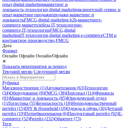
опыт,digital marketing
маркетинг и
лояльность,технологии,digital marketing
клиентский сервис и
опыт,маркетинг,продажи
продажи,маркетинг и
лояльность
FMCG,digital marketing,b2b-маркетинг
e-
commerce,маркетплейсы,IT,технологии
e-
commerce,IT,технологии
FMCG,digital
marketing
IT,технологии,digital marketing,e-commerce
СТМ и
контрактное производство,FMCG
Дата
Формат
Онлайн
Офлайн
Онлайн/Офлайн
✕
Показать мероприятия за период
Текущий месяц
Следующий месяц
Рубрики
Магазиностроение (1)
Автоматизация (63)
Технологии
(34)
Оборудование (8)
FMCG (38)
Персонал (114)
Финансы
(93)
Маркетинг и лояльность (85)
Юридический отдел
(1)
Логистика (55)
Безопасность (18)
Непродовольственный
ритейл (15)
DIY & Household (10)
Одежда и обувь (30)
Детский
ритейл (19)
Потребкооперация (6)
Продуктовый ритейл (92)
E-
commerce (52)
Ритейл (232)
Общепит (73)
Теги