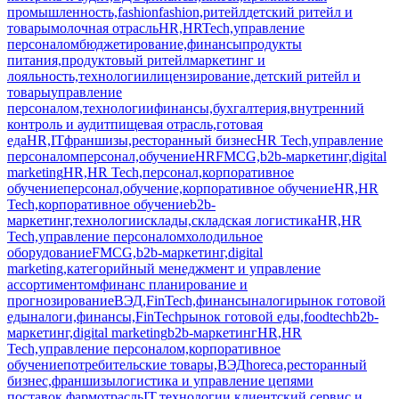
промышленность,fashion
fashion,ритейл
детский ритейл и
товары
молочная отрасль
HR,HRTech,управление
персоналом
бюджетирование,финансы
продукты
питания,продуктовый ритейл
маркетинг и
лояльность,технологии
лицензирование,детский ритейл и
товары
управление
персоналом,технологии
финансы,бухгалтерия,внутренний
контроль и аудит
пищевая отрасль,готовая
еда
HR,IT
франшизы,ресторанный бизнес
HR Tech,управление
персоналом
персонал,обучение
HR
FMCG,b2b-маркетинг,digital
marketing
HR,HR Tech,персонал,корпоративное
обучение
персонал,обучение,корпоративное обучение
HR,HR
Tech,корпоративное обучение
b2b-
маркетинг,технологии
склады,складская логистика
HR,HR
Tech,управление персоналом
холодильное
оборудование
FMCG,b2b-маркетинг,digital
marketing,категорийный менеджмент и управление
ассортиментом
финанс планирование и
прогнозирование
ВЭД,FinTech,финансы
налоги
рынок готовой
еды
налоги,финансы,FinTech
рынок готовой еды,foodtech
b2b-
маркетинг,digital marketing
b2b-маркетинг
HR,HR
Tech,управление персоналом,корпоративное
обучение
потребительские товары,ВЭД
horeca,ресторанный
бизнес,франшизы
логистика и управление цепями
поставок,фармотрасль
IT,технологии,клиентский сервис и