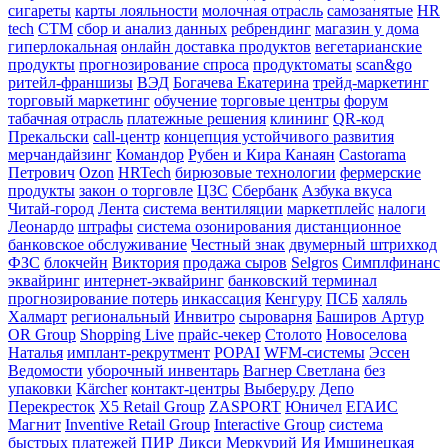
сигареты
карты лояльности
молочная отрасль
самозанятые
HR
tech
СТМ
сбор и анализ данных
ребрендинг
магазин у дома
гиперлокальная
онлайн доставка продуктов
вегетарианские
продукты
прогнозирование спроса
продуктоматы
scan&go
ритейл-франшизы
ВЭД
Богачева Екатерина
трейд-маркетинг
торговый маркетинг
обучение
торговые центры
форум
табачная отрасль
платежные решения
клининг
QR-код
Прекальски
call-центр
концепция устойчивого развития
мерчандайзинг
Командор
Рубен и Кира Канаян
Castorama
Петрович
Ozon
HRTech
бирюзовые технологии
фермерские
продукты
закон о торговле
ЦЗС
Сбербанк
Азбука вкуса
Читай-город
Лента
система вентиляции
маркетплейс
налоги
Леонардо
штрафы
система озонирования
дистанционное
банковское обслуживание
Честный знак
двумерный штрихкод
ФЗС
блокчейн
Виктория
продажа сыров
Selgros
Симплфинанс
эквайринг
интернет-эквайринг
банковский терминал
прогнозирование потерь
инкассация
Кенгуру
ПСБ
халяль
Халмарт
региональный
Инвитро
сыроварня
Баширов Артур
OR Group
Shopping Live
прайс-чекер
Столото
Новоселова
Наталья
имплант-рекрутмент
POPAI
WFM-системы
Эссен
Ведомости
уборочный инвентарь
Вагнер Светлана
без
упаковки
Kärcher
контакт-центры
Выберу.ру
Депо
Перекресток
X5 Retail Group
ZASPORT
Юничел
ЕГАИС
Магнит
Inventive Retail Group
Interactive Group
система
быстрых платежей
ПИР
Дикси
Меркурий
Ия Имшинецкая