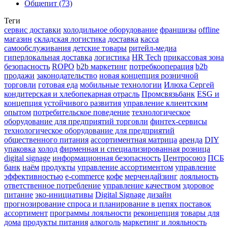
Общепит (73)
Теги
сервис доставки
холодильное оборудование
франшизы
offline
магазин
складская логистика
доставка
касса
самообслуживания
детские товары
ритейл-медиа
гиперлокальная доставка
логистика
HR Tech
прикассовая зона
безопасность
ROPO
b2b маркетинг
потребкооперация
b2b
продажи
законодательство
новая концепция розничной
торговли
готовая еда
мобильные технологии
Илюха Сергей
кондитерская и хлебопекарная отрасль
Промсвязьбанк
ESG и
концепция устойчивого развития
управление клиентским
опытом
потребительское поведение
технологическое
оборудование для предприятий торговли
финтех-сервисы
технологическое оборудование для предприятий
общественного питания
ассортиментная матрица
аренда
DIY
упаковка
холод
фирменная и специализированная розница
digital signage
информационная безопасность
Центросоюз
ПСБ
банк
наём
продукты
управление ассортиментом
управление
эффективностью
e-commerce
кофе
мерчендайзинг
лояльность
ответственное потребление
управление качеством
здоровое
питание
эко-инициативы
Digital Signage
дизайн
прогнозирование спроса и планирование в цепях поставок
ассортимент
программы лояльности
реконцепция
товары для
дома
продукты питания
алкоголь
маркетинг и лояльность