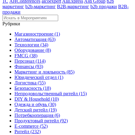
1С
AHConferences
alcoexpert
AliExpress
Asti Group
b2b
маркетинг
b2b-маркетинг
B2B-маркетинг
b2b продажи
B2B-
продажи
Рубрики
Магазиностроение (1)
Автоматизация (63)
Технологии (34)
Оборудование (8)
FMCG (38)
Персонал (114)
Финансы (93)
Маркетинг и лояльность (85)
Юридический отдел (1)
Логистика (55)
Безопасность (18)
Непродовольственный ритейл (15)
DIY & Household (10)
Одежда и обувь (30)
Детский ритейл (19)
Потребкооперация (6)
Продуктовый ритейл (92)
E-commerce (52)
Ритейл (232)