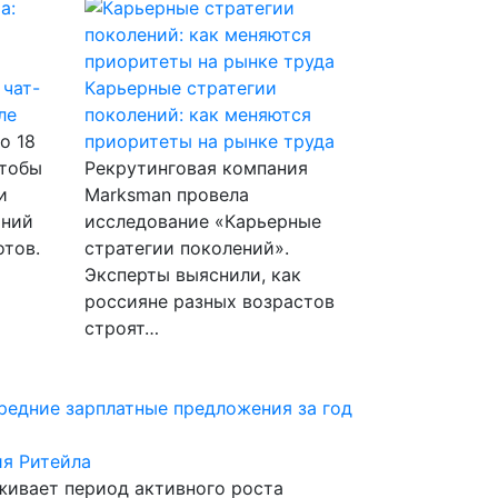
 чат-
Карьерные стратегии
ле
поколений: как меняются
о 18
приоритеты на рынке труда
Чтобы
Рекрутинговая компания
и
Marksman провела
аний
исследование «Карьерные
отов.
стратегии поколений».
Эксперты выяснили, как
россияне разных возрастов
строят…
Средние зарплатные предложения за год
я Ритейла
живает период активного роста