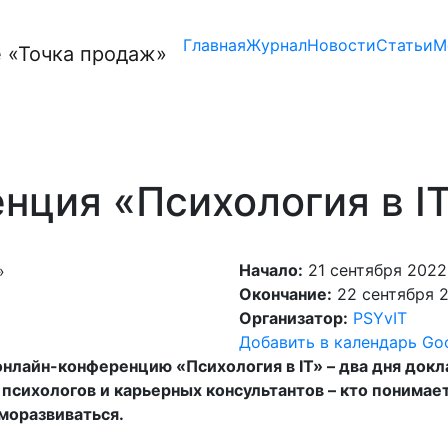
Главная
Журнал
Новости
Статьи
М
нция «Психология в I
Начало:
21 сентября 2022,
Окончание:
22 сентября 2
Организатор:
PSYvIT
Добавить в календарь Go
лайн-конференцию «Психология в IT» – два дня доклад
психологов и карьерных консультантов – кто понимае
моразвиваться.