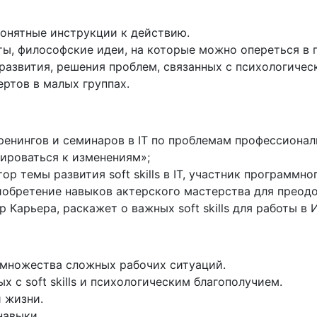
понятные инструкции к действию.
йты, философские идеи, на которые можно опереться в
развития, решения проблем, связанных с психологичес
ртов в малых группах.
енингов и семинаров в IT по проблемам профессионал
тироваться к изменениям»;
р темы развития soft skills в IT, участник программног
риобретение навыков актерского мастерства для преодо
Карьера, раскажет о важных soft skills для работы в И
 множества сложных рабочих ситуаций.
ых с soft skills и психологическим благополучием.
 жизни.
навыки.