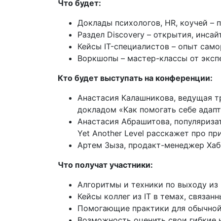
Что будет:
Доклады психологов, HR, коучей – 
Раздел Discovery – открытия, инса
Кейсы IT-специалистов – опыт само
Воркшопы – мастер-классы от экспе
Кто будет выступать на конференции:
Анастасия Калашникова, ведущая тр
докладом «Как помогать себе адап
Анастасия Абрашитова, популяризато
Yet Another Level расскажет про п
Артем Зыза, продакт-менеджер Хабр 
Что получат участники:
Алгоритмы и техники по выходу из
Кейсы коллег из IT в темах, связанн
Помогающие практики для обычной
Возможность оценить свои гибкие 