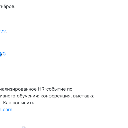
тнёров.
022
.
циализированное HR-событие по
вного обучения: конференция, выставка
р. Как повысить…
Learn