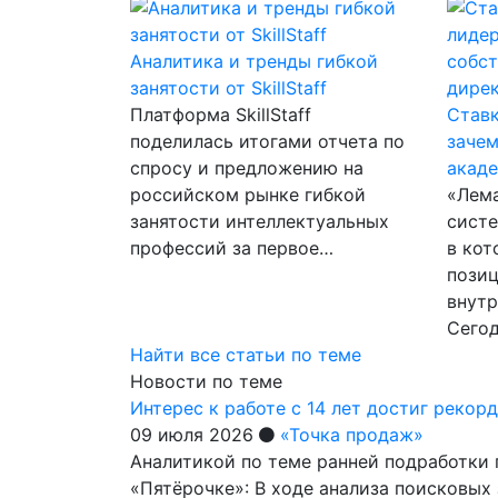
Аналитика и тренды гибкой
занятости от SkillStaff
Платформа SkillStaff
Ставк
поделилась итогами отчета по
зачем
спросу и предложению на
акад
российском рынке гибкой
«Лем
занятости интеллектуальных
систе
профессий за первое…
в кот
позиц
внутр
Сего
Найти все статьи по теме
Новости по теме
Интерес к работе с 14 лет достиг рекор
09 июля 2026
«Точка продаж»
Аналитикой по теме ранней подработки 
«Пятёрочке»: В ходе анализа поисковых