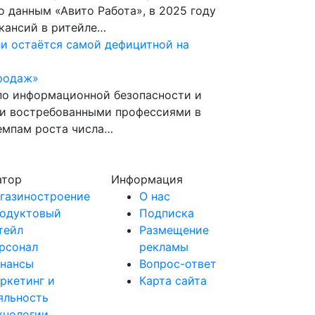
о данным «Авито Работа», в 2025 году
кансий в ритейле…
и остаётся самой дефицитной на
родаж»
по информационной безопасности и
и востребованными профессиями в
темпам роста числа…
атор
Информация
газиностроение
О нас
одуктовый
Подписка
тейл
Размещение
рсонал
рекламы
нансы
Вопрос-ответ
ркетинг и
Карта сайта
яльность
хнологии