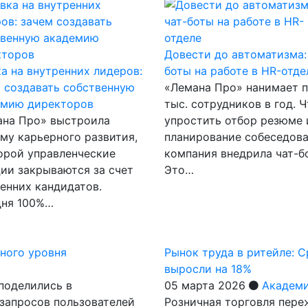
Довести до автоматизма:
а на внутренних лидеров:
боты на работе в HR-отде
 создавать собственную
«Лемана Про» нанимает п
емию директоров
тыс. сотрудников в год. 
ана Про» выстроила
упростить отбор резюме 
му карьерного развития,
планирование собеседов
орой управленческие
компания внедрила чат-б
ии закрываются за счет
Это…
енних кандидатов.
дня 100%…
дного уровня
Рынок труда в ритейле: 
выросли на 18%
поделились в
05 марта 2026
Академи
 запросов пользователей
Розничная торговля пере