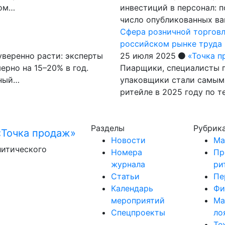
вом…
инвестиций в персонал: п
число опубликованных ва
Сфера розничной торговл
российском рынке труда
веренно расти: эксперты
25 июля 2025
«Точка п
ерно на 15–20% в год.
Пиарщики, специалисты 
нный…
упаковщики стали самым
ритейле в 2025 году по 
Разделы
Рубрик
Новости
Ма
литического
Номера
Пр
журнала
ри
Статьи
Пе
Календарь
Фи
мероприятий
Ма
Спецпроекты
ло
Те