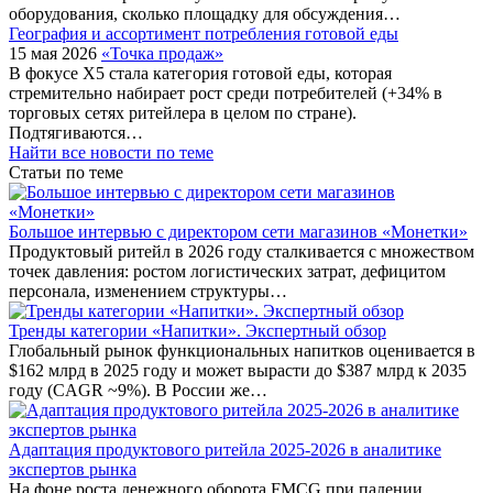
оборудования, сколько площадку для обсуждения…
География и ассортимент потребления готовой еды
15 мая 2026
«Точка продаж»
В фокусе X5 стала категория готовой еды, которая
стремительно набирает рост среди потребителей (+34% в
торговых сетях ритейлера в целом по стране).
Подтягиваются…
Найти все новости по теме
Статьи по теме
Большое интервью с директором сети магазинов «Монетки»
Продуктовый ритейл в 2026 году сталкивается с множеством
точек давления: ростом логистических затрат, дефицитом
персонала, изменением структуры…
Тренды категории «Напитки». Экспертный обзор
Глобальный рынок функциональных напитков оценивается в
$162 млрд в 2025 году и может вырасти до $387 млрд к 2035
году (CAGR ~9%). В России же…
Адаптация продуктового ритейла 2025-2026 в аналитике
экспертов рынка
На фоне роста денежного оборота FMCG при падении