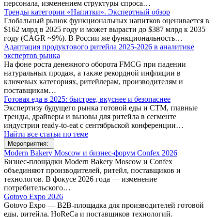
персонала, изменением структуры спроса…
Тренды категории «Напитки». Экспертный обзор
Глобальный рынок функциональных напитков оценивается в
$162 млрд в 2025 году и может вырасти до $387 млрд к 2035
году (CAGR ~9%). В России же функциональность…
Адаптация продуктового ритейла 2025-2026 в аналитике
экспертов рынка
На фоне роста денежного оборота FMCG при падении
натуральных продаж, а также рекордной инфляции в
ключевых категориях, ритейлерам, производителям и
поставщикам…
Готовая еда в 2025: быстрее, вкуснее и безопаснее
Экспертизу будущего рынка готовой еды и СТМ, главные
тренды, драйверы и вызовы для ритейла в сегменте
индустрии ready-to-eat с сентябрьской конференции…
Найти все статьи по теме
Мероприятия:
Modern Bakery Moscow и бизнес-форум Confex 2026
Бизнес-площадки Modern Bakery Moscow и Confex
объединяют производителей, ритейл, поставщиков и
технологов. В фокусе 2026 года — изменение
потребительского…
Gotovo Expo 2026
Gotovo Expo — B2B-площадка для производителей готовой
еды, ритейла, HoReCa и поставщиков технологий.