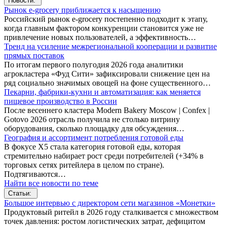
Новости:
Рынок e-grocery приближается к насыщению
Российский рынок e-grocery постепенно подходит к этапу,
когда главным фактором конкуренции становится уже не
привлечение новых пользователей, а эффективность…
Тренд на усиление межрегиональной кооперации и развитие
прямых поставок
По итогам первого полугодия 2026 года аналитики
агрокластера «Фуд Сити» зафиксировали снижение цен на
ряд социально значимых овощей на фоне существенного…
Пекарни, фабрики-кухни и автоматизация: как меняется
пищевое производство в России
После весеннего кластера Modern Bakery Moscow | Confex |
Gotovo 2026 отрасль получила не столько витрину
оборудования, сколько площадку для обсуждения…
География и ассортимент потребления готовой еды
В фокусе X5 стала категория готовой еды, которая
стремительно набирает рост среди потребителей (+34% в
торговых сетях ритейлера в целом по стране).
Подтягиваются…
Найти все новости по теме
Статьи:
Большое интервью с директором сети магазинов «Монетки»
Продуктовый ритейл в 2026 году сталкивается с множеством
точек давления: ростом логистических затрат, дефицитом