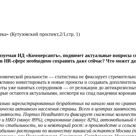
а» (Кутузовский проспект,2/1,стр. 1)
изуемая ИД «Коммерсантъ», поднимет актуальные вопросы 
 HR-сфере необходимо сохранить даже сейчас? Что может дат
номической реальности — статистика не фиксирует стремительно
ктивно инвестировать в новые проекты и создавать дополнитель
оты уже нанятых сотрудников — от релокации до антикризисны
рые остаются актуальными, несмотря на спад пандемии коронав
ьно зарегистрированных безработных на начало мая по сравнен
омически активного населения страны. Всего в центрах занятости
нятости. Портал Headhunter.ru фиксирует снижение количества
 и НКО (минус 89%), страхование (минус 82%), автомобильный би
стабильность, но и некоторый рост: в производстве и сельском
абильно растущими по количеству вакансий остаются Москва (п