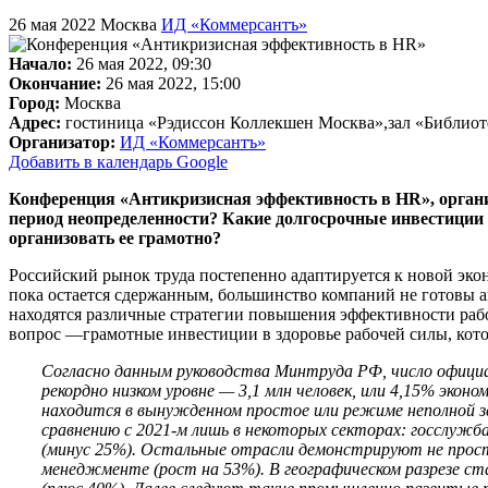
26 мая 2022
Москва
ИД «Коммерсантъ»
Начало:
26 мая 2022, 09:30
Окончание:
26 мая 2022, 15:00
Город:
Москва
Адрес:
гостиница «Рэдиссон Коллекшен Москва»,зал «Библиотек
Организатор:
ИД «Коммерсантъ»
Добавить в календарь Google
Конференция «Антикризисная эффективность в HR», орган
период неопределенности? Какие долгосрочные инвестиции в
организовать ее грамотно?
Российский рынок труда постепенно адаптируется к новой эко
пока остается сдержанным, большинство компаний не готовы а
находятся различные стратегии повышения эффективности раб
вопрос —грамотные инвестиции в здоровье рабочей силы, кото
Согласно данным руководства Минтруда РФ, число официал
рекордно низком уровне — 3,1 млн человек, или 4,15% экон
находится в вынужденном простое или режиме неполной за
сравнению с 2021-м лишь в некоторых секторах: госслужба
(минус 25%). Остальные отрасли демонстрируют не просто 
менеджменте (рост на 53%). В географическом разрезе ст