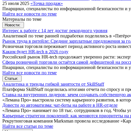
25 июля 2025
«Точка продаж»
Пиарщики, специалисты по информационной безопасности и у
Найти все новости по теме
Материалы по теме
Новости:
Интерес к работе с 14 лет достиг рекордного уровня
Аналитикой по теме ранней подработки поделились в «Пятёроч
Рынок труда в ритейле: Средние зарплатные предложения за г
Розничная торговля переживает период активного роста инвес
Каким будет HR-tech в 2026 году
Российский рынок HR-tech продолжает уверенно расти: экспе
Сфера розничной торговли остаётся самой дефицитной на росс
Пиарщики, специалисты по информационной безопасности и у
Найти все новости по теме
Статьи:
Аналитика и тренды гибкой занятости от SkillStaff
Платформа SkillStaff поделилась итогами отчета по спросу и
Ставка на внутренних лидеров: зачем создавать собственную 
«Лемана Про» выстроила систему карьерного развития, в кото
Довести до автоматизма: чат-боты на работе в HR-отделе
«Лемана Про» нанимает по 18 тыс. сотрудников в год. Чтобы 
Карьерные стратегии поколений: как меняются приоритеты на 
Рекрутинговая компания Marksman провела исследование «Кар
Найти все статьи по теме