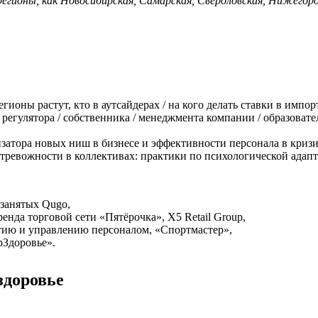
егионы, как Новосибирская, Самарская, Свердловская, Нижегоро
регионы растут, кто в аутсайдерах / на кого делать ставки в имп
регулятора / собственника / менеджмента компании / образова
затора новых ниш в бизнесе и эффективности персонала в криз
ревожности в коллективах: практики по психологической адап
озанятых Qugo,
енда торговой сети «Пятёрочка», X5 Retail Group,
тию и управлению персоналом, «Спортмастер»,
ерЗдоровье».
здоровье