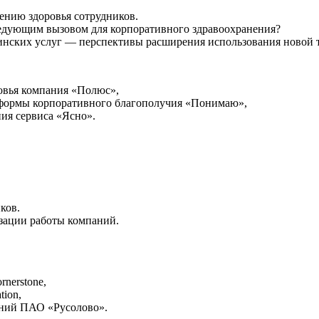
нию здоровья сотрудников.
следующим вызовом для корпоративного здравоохранения?
нских услуг — перспективы расширения использования новой 
ровья компания «Полюс»,
тформы корпоративного благополучия «Понимаю»,
ия сервиса «Ясно».
ков.
зации работы компаний.
nerstone,
tion,
аний ПАО «Русолово».