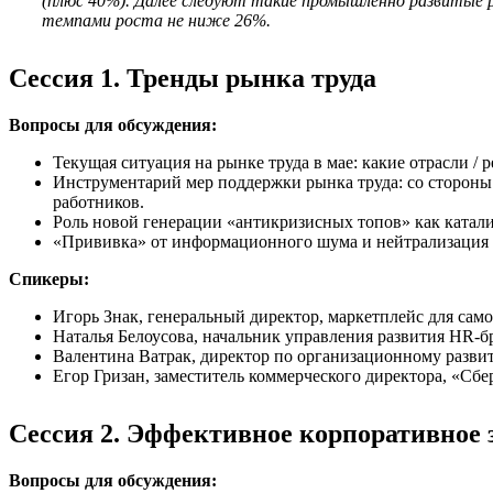
(плюс 40%). Далее следуют такие промышленно развитые р
темпами роста не ниже 26%.
Сессия 1. Тренды рынка труда
Вопросы для обсуждения:
Текущая ситуация на рынке труда в мае: какие отрасли / 
Инструментарий мер поддержки рынка труда: со стороны 
работников.
Роль новой генерации «антикризисных топов» как катали
«Прививка» от информационного шума и нейтрализация т
Спикеры:
Игорь Знак, генеральный директор, маркетплейс для сам
Наталья Белоусова, начальник управления развития HR-бр
Валентина Ватрак, директор по организационному разви
Егор Гризан, заместитель коммерческого директора, «Сб
Сессия 2. Эффективное корпоративное 
Вопросы для обсуждения: