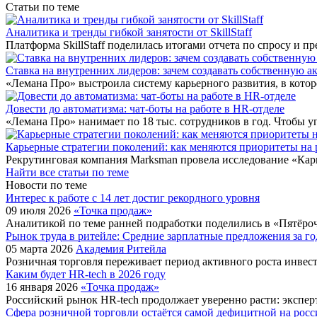
Статьи по теме
Аналитика и тренды гибкой занятости от SkillStaff
Платформа SkillStaff поделилась итогами отчета по спросу и
Ставка на внутренних лидеров: зачем создавать собственную 
«Лемана Про» выстроила систему карьерного развития, в кото
Довести до автоматизма: чат-боты на работе в HR-отделе
«Лемана Про» нанимает по 18 тыс. сотрудников в год. Чтобы 
Карьерные стратегии поколений: как меняются приоритеты на 
Рекрутинговая компания Marksman провела исследование «Кар
Найти все статьи по теме
Новости по теме
Интерес к работе с 14 лет достиг рекордного уровня
09 июля 2026
«Точка продаж»
Аналитикой по теме ранней подработки поделились в «Пятёроч
Рынок труда в ритейле: Средние зарплатные предложения за г
05 марта 2026
Академия Ритейла
Розничная торговля переживает период активного роста инвес
Каким будет HR-tech в 2026 году
16 января 2026
«Точка продаж»
Российский рынок HR-tech продолжает уверенно расти: экспе
Сфера розничной торговли остаётся самой дефицитной на росс