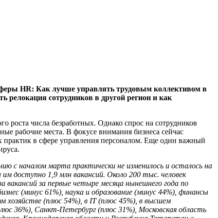
сферы HR: Как лучше управлять трудовым коллективом в
ь релокация сотрудников в другой регион и как
го роста числа безработных. Однако спрос на сотрудников
ные рабочие места. В фокусе внимания бизнеса сейчас
х практик в сфере управления персоналом. Еще один важный
ируса.
ию с началом марта практически не изменилось и осталось на
 им доступно 1,9 млн вакансий. Около 200 тыс. человек
 вакансий за первые четыре месяца нынешнего года по
знес (минус 61%), наука и образование (минус 44%), финансы
 хозяйстве (плюс 54%), в IT (плюс 45%), в высшем
люс 36%), Санкт-Петербург (плюс 31%), Московская область