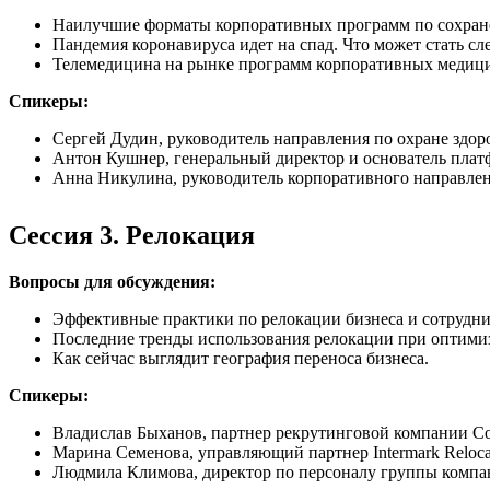
Наилучшие форматы корпоративных программ по сохране
Пандемия коронавируса идет на спад. Что может стать 
Телемедицина на рынке программ корпоративных медици
Спикеры:
Сергей Дудин, руководитель направления по охране здо
Антон Кушнер, генеральный директор и основатель пла
Анна Никулина, руководитель корпоративного направлен
Сессия 3. Релокация
Вопросы для обсуждения:
Эффективные практики по релокации бизнеса и сотрудни
Последние тренды использования релокации при оптими
Как сейчас выглядит география переноса бизнеса.
Спикеры:
Владислав Быханов, партнeр рекрутинговой компании Cor
Марина Семенова, управляющий партнер Intermark Reloca
Людмила Климова, директор по персоналу группы комп