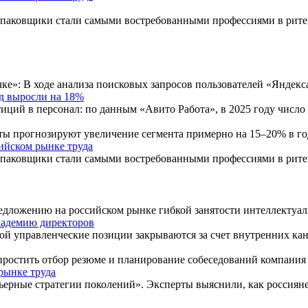
паковщики стали самыми востребованными профессиями в ритей
ке»: В ходе анализа поисковых запросов пользователей «Яндекс
од выросли на 18%
тиций в персонал: по данным «Авито Работа», в 2025 году чис
рты прогнозируют увеличение сегмента примерно на 15–20% в 
ийском рынке труда
паковщики стали самыми востребованными профессиями в ритей
 предложению на российском рынке гибкой занятости интеллекту
академию директоров
рой управленческие позиции закрываются за счет внутренних к
упростить отбор резюме и планирование собеседований компания
рынке труда
ьерные стратегии поколений». Эксперты выяснили, как россиян