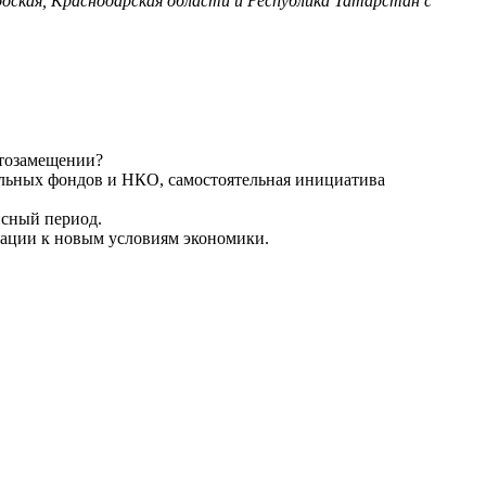
дская, Краснодарская области и Республика Татарстан с
ортозамещении?
тельных фондов и НКО, самостоятельная инициатива
исный период.
тации к новым условиям экономики.