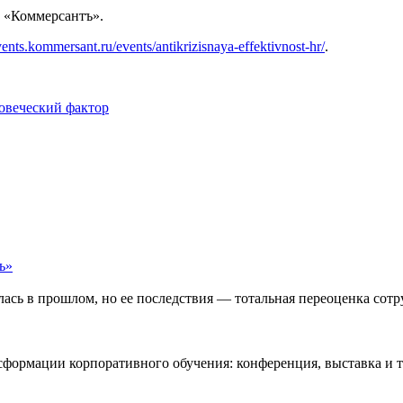
 «Коммерсантъ».
events.kommersant.ru/events/antikrizisnaya-effektivnost-hr/
.
овеческий фактор
лась в прошлом, но ее последствия — тотальная переоценка сот
сформации корпоративного обучения: конференция, выставка и 