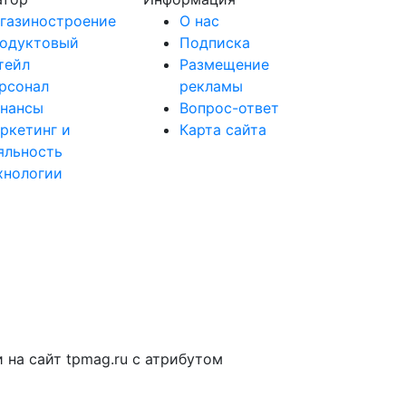
газиностроение
О нас
одуктовый
Подписка
тейл
Размещение
рсонал
рекламы
нансы
Вопрос-ответ
ркетинг и
Карта сайта
яльность
хнологии
на сайт tpmag.ru с атрибутом