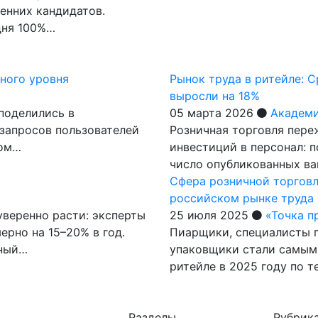
енних кандидатов.
дня 100%…
дного уровня
Рынок труда в ритейле: 
выросли на 18%
поделились в
05 марта 2026
Академи
 запросов пользователей
Розничная торговля пере
вом…
инвестиций в персонал: п
число опубликованных ва
Сфера розничной торговл
российском рынке труда
веренно расти: эксперты
25 июля 2025
«Точка п
ерно на 15–20% в год.
Пиарщики, специалисты 
нный…
упаковщики стали самым
ритейле в 2025 году по 
Разделы
Рубрик