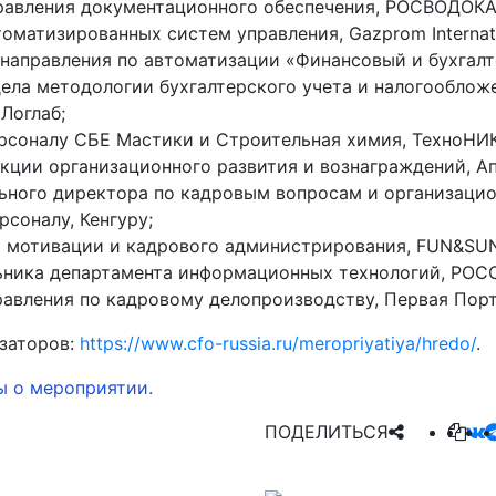
правления документационного обеспечения, РОСВОДОК
томатизированных систем управления, Gazprom Internati
направления по автоматизации «Финансовый и бухгалте
дела методологии бухгалтерского учета и налогооблож
Логлаб;
рсоналу СБЕ Мастики и Строительная химия, ТехноНИ
кции организационного развития и вознаграждений, Апт
льного директора по кадровым вопросам и организаци
рсоналу, Кенгуру;
а мотивации и кадрового администрирования, FUN&SUN
льника департамента информационных технологий, РОС
равления по кадровому делопроизводству, Первая Пор
изаторов:
https://www.cfo-russia.ru/meropriyatiya/hredo/
.
ы о мероприятии.
ПОДЕЛИТЬСЯ