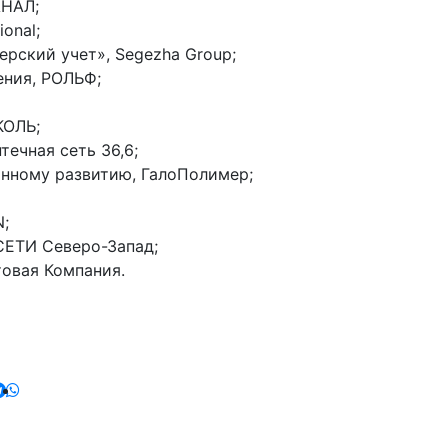
АНАЛ;
onal;
рский учет», Segezha Group;
ения, РОЛЬФ;
КОЛЬ;
ечная сеть 36,6;
онному развитию, ГалоПолимер;
;
СЕТИ Северо-Запад;
товая Компания.