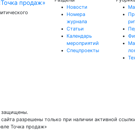
Новости
Ма
литического
Номера
Пр
журнала
ри
Статьи
Пе
Календарь
Фи
мероприятий
Ма
Спецпроекты
ло
Те
а защищены.
сайта разрешены только при наличии активной ссылки 
овле Точка продаж»