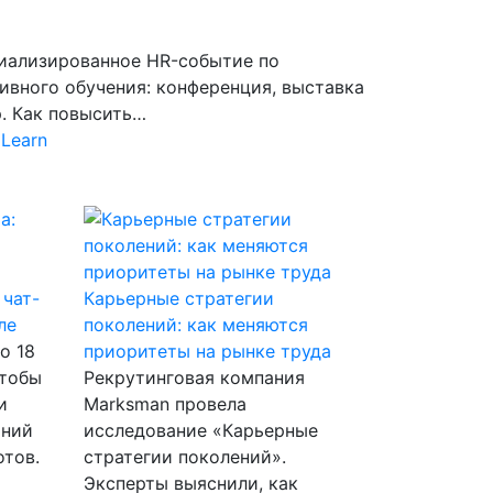
циализированное HR-событие по
вного обучения: конференция, выставка
р. Как повысить…
Learn
 чат-
Карьерные стратегии
ле
поколений: как меняются
о 18
приоритеты на рынке труда
Чтобы
Рекрутинговая компания
и
Marksman провела
аний
исследование «Карьерные
отов.
стратегии поколений».
Эксперты выяснили, как