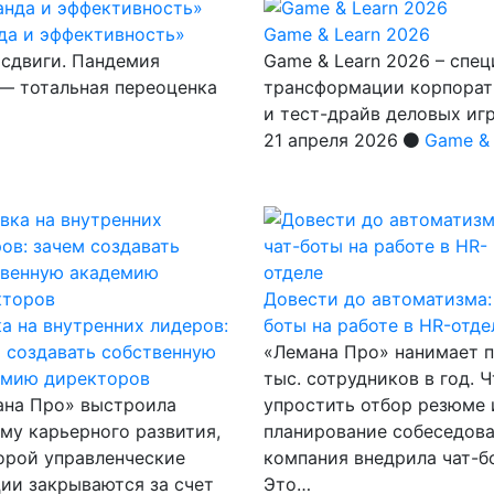
да и эффективность»
Game & Learn 2026
 сдвиги. Пандемия
Game & Learn 2026 – спе
 — тотальная переоценка
трансформации корпорати
и тест-драйв деловых иг
21 апреля 2026
Game & 
Довести до автоматизма:
а на внутренних лидеров:
боты на работе в HR-отде
 создавать собственную
«Лемана Про» нанимает п
емию директоров
тыс. сотрудников в год. 
ана Про» выстроила
упростить отбор резюме 
му карьерного развития,
планирование собеседов
орой управленческие
компания внедрила чат-б
ии закрываются за счет
Это…