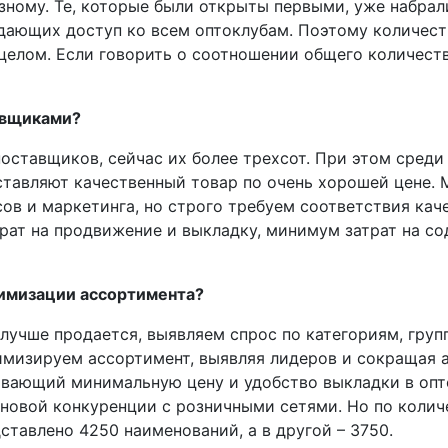
азному. Те, которые были открыты первыми, уже набрал
, дающих доступ ко всем оптоклубам. Поэтому количес
 целом. Если говорить о соотношении общего количеств
тавщиками?
поставщиков, сейчас их более трехсот. При этом сред
тавляют качественный товар по очень хорошей цене. 
сов и маркетинга, но строго требуем соответствия ка
рат на продвижение и выкладку, минимум затрат на с
тимизации ассортимента?
 лучше продается, выявляем спрос по категориям, гру
имизируем ассортимент, выявляя лидеров и сокращая 
ивающий минимальную цену и удобство выкладки в опт
новой конкуренции с розничными сетями. Но по колич
дставлено 4250 наименований, а в другой – 3750.