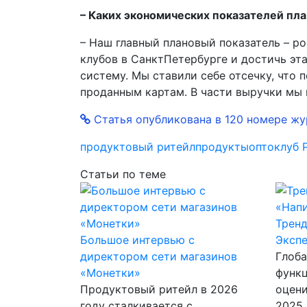
– Каких экономических показателей пла
– Наш главный плановый показатель – ро
клубов в Санкт­Петербурге и достичь эт
систему. Мы ставили себе отсечку, что 
проданным картам. В части выручки мы 
Статья опубликована в 120 номере жур
продуктовый ритейл
продукты
оптоклуб 
Статьи по теме
Тренд
Большое интервью с
Эксп
директором сети магазинов
Глоб
«Монетки»
функ
Продуктовый ритейл в 2026
оцени
году сталкивается с
2025 