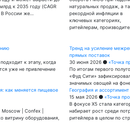
млрд к 2035 году (CAGR
натуральных продаж, а т
 В России же…
рекордной инфляции в
ключевых категориях,
ритейлерам, производит
ению
Тренд на усиление межре
прямых поставок
подходит к этапу, когда
30 июня 2026
«Точка п
тся уже не привлечение
По итогам первого полуг
«Фуд Сити» зафиксировал
значимых овощей на фон
я: как меняется пищевое
География и ассортимент
15 мая 2026
«Точка пр
В фокусе X5 стала катего
 Moscow | Confex |
набирает рост среди пот
ко витрину оборудования,
ритейлера в целом по ст