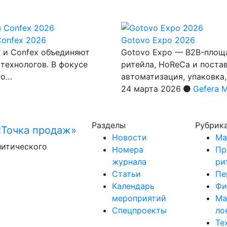
Confex 2026
Gotovo Expo 2026
 и Confex объединяют
Gotovo Expo — B2B-площа
технологов. В фокусе
ритейла, HoReCa и поста
го…
автоматизация, упаковка
24 марта 2026
Gefera 
Разделы
Рубрик
Новости
Ма
литического
Номера
Пр
журнала
ри
Статьи
Пе
Календарь
Фи
мероприятий
Ма
Спецпроекты
ло
Те