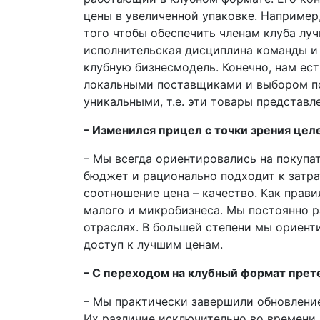
цены в увеличенной упаковке. Например, 
того чтобы обеспечить членам клуба луч
исполнительская дисциплина команды и
клубную бизнес­модель. Конечно, нам е
локальными поставщиками и выбором по
уникальными, т.е. эти товары представл
– Изменился прицел с точки зрения цел
– Мы всегда ориентировались на покупа
бюджет и рационально подходит к затра
соотношение цена – качество. Как прави
малого и микро­бизнеса. Мы постоянно 
отраслях. В большей степени мы ориент
доступ к лучшим ценам.
– С переходом на клубный формат прет
– Мы практически завершили обновлени
Их различие исключительно во времени д