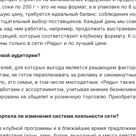
соки по 200 г – это не наш формат, а в упаковке по 8 
шую цену, требуется идеальный баланс: соблюдение но
 тщательный выбор поставщиков. Каждый день мы сов
сть над чем работать, например, продолжить выстраив
зиций, которые соответствуют клубному формату. К с
ены только в сети «Ряды» и по лучшей цене.
евой аудитории?
телей, для которых выгода является решающим факторо
там, не готов переплачивать за рекламу и сиюминутные
ло, это семьи, в том числе многодетные. «Ряды» такж
работаем с ассортиментом, учитывая мнение бизнесмен
ированы на общепит и розничную торговлю. Приобретая
ерпела ли изменения система лояльности сети?
е клубной программы и в ближайшее время предложим 
ействия (ночь, день, будни, выходные) и места дейст