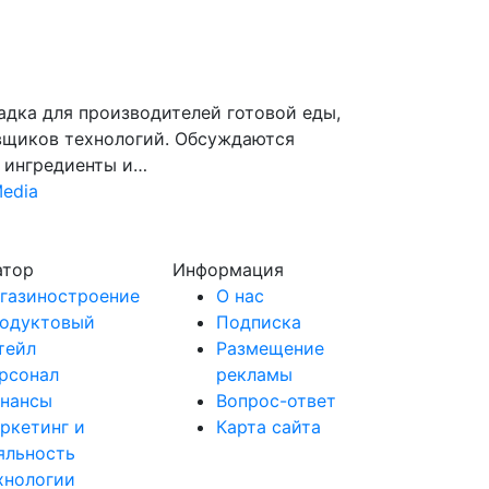
дка для производителей готовой еды,
вщиков технологий. Обсуждаются
, ингредиенты и…
Media
атор
Информация
газиностроение
О нас
одуктовый
Подписка
тейл
Размещение
рсонал
рекламы
нансы
Вопрос-ответ
ркетинг и
Карта сайта
яльность
хнологии