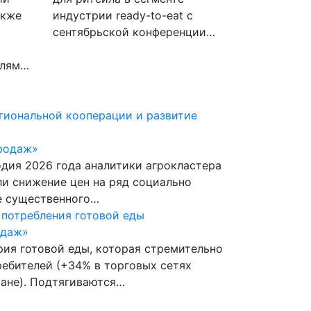
акже
индустрии ready-to-eat с
сентябрьской конференции…
елям…
гиональной кооперации и развитие
родаж»
одия 2026 года аналитики агрокластера
и снижение цен на ряд социально
е существенного…
 потребления готовой еды
одаж»
рия готовой еды, которая стремительно
ребителей (+34% в торговых сетях
ране). Подтягиваются…