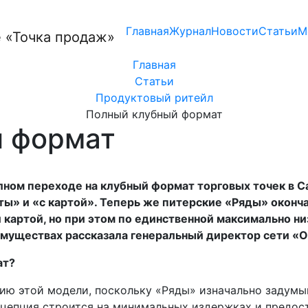
Главная
Журнал
Новости
Статьи
М
Главная
Статьи
Продуктовый ритейл
Полный клубный формат
й формат
лном переходе на клубный формат торговых точек в С
рты» и «с картой». Теперь же питерские «Ряды» оконч
 картой, но при этом по единственной максимально н
имуществах рассказала генеральный директор сети «
ат?
нию этой модели, поскольку «Ряды» изначально задумы
нцепция строится на минимальных издержках и предо