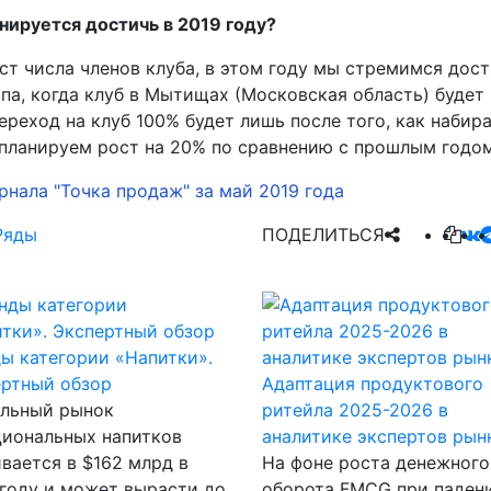
нируется достичь в 2019 году?
ст числа членов клуба, в этом году мы стремимся дос
апа, когда клуб в Мытищах (Московская область) будет
переход на клуб 100% будет лишь после того, как набир
планируем рост на 20% по сравнению с прошлым годом,
нала "Точка продаж" за май 2019 года
Ряды
ПОДЕЛИТЬСЯ
ы категории «Напитки».
ертный обзор
Адаптация продуктового
альный рынок
ритейла 2025-2026 в
циональных напитков
аналитике экспертов рын
вается в $162 млрд в
На фоне роста денежного
году и может вырасти до
оборота FMCG при паден