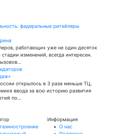
льность: федеральные ритейлеры
Ирина
еров, работающих уже не один десяток
 стадии изменений, всегда интересен.
вызовов…
ендаторов
даж»
России открылось в 3 раза меньше ТЦ,
намике ввода за всю историю развития
ретий по…
атор
Информация
газиностроение
О нас
одуктовый
Подписка