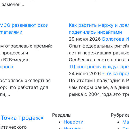
р замечен…
 FMCG развивают свои
Как растить маржу и лоя
упателями
поделились инсайтами
29 июня 2026
Болотова 
ам отраслевых премий:
Опыт федеральных ритейл
с-процессы и
лет и переживших разные
ал B2B-медиа…
Особенно в свете новых 
апроса
ТЦ построены и ждут ар
24 июня 2026
«Точка про
остоялась экспертная
По итогам I полугодия в 
ор: что работает для
чем годом ранее, а в ди
или,…
рынка с 2004 года это т
Разделы
Рубрик
Новости
Ма
литического
Номера
Пр