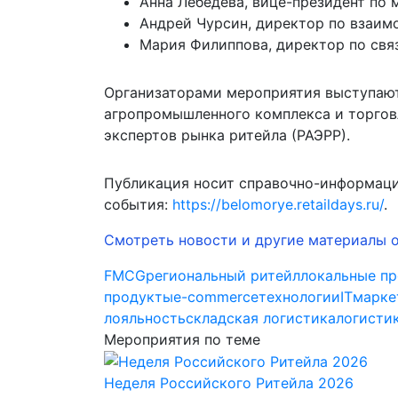
Анна Лебедева, вице-президент по
Андрей Чурсин, директор по взаим
Мария Филиппова, директор по свя
Организаторами мероприятия выступаю
агропромышленного комплекса и торгов
экспертов рынка ритейла (РАЭРР).
Публикация носит справочно-информаци
события:
https://belomorye.retaildays.ru/
.
Смотреть новости и другие материалы 
FMCG
региональный ритейл
локальные п
продукты
e-commerce
технологии
IT
марке
лояльность
складская логистика
логисти
Мероприятия по теме
Неделя Российского Ритейла 2026