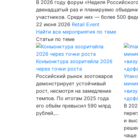
В 2026 году форум «Неделя Российского
двенадцатый раз и планируемо объедин
участников. Среди них — более 500 фе
22 июня 2026
Retail Event
Найти все мероприятия по теме
Статьи по теме
Конъюнктура зооритейла 2026
через точки роста
Российский рынок зоотоваров
Упако
демонстрирует устойчивый
миним
рост, несмотря на замедление
«визу
темпов. По итогам 2025 года
«доф
его объём превысил 590 млрд
В 202
рублей,…
перег
и выс
решен
чаще 