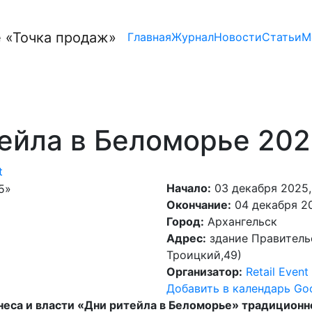
Главная
Журнал
Новости
Статьи
М
ейла в Беломорье 20
t
Начало:
03 декабря 2025,
Окончание:
04 декабря 20
Город:
Архангельск
Адрес:
здание Правительс
Троицкий,49)
Организатор:
Retail Event
Добавить в календарь Go
еса и власти «Дни ритейла в Беломорье» традиционн