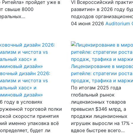
 Ритейла» пройдет уже в
VI Всероссийский практ
ит свыше 8000
развитие» в 2026 году б
деральных…
подходов организационно
04 июня 2026
Auditorium
Лицензирование в миров
вочный дизайн 2026:
ритейле: стратегии роста
ализм и чистота vs
продаж, трафика и марж
альный хаос» и
По итогам 2025 года
аминовый дизайн»
глобальный рынок
6 году в условиях
лицензионных товаров
руженной торговой полки
превысил $346 млрд, а
окой скорости принятия
продажи лицензионных
ий именно упаковка всё
игрушек выросли на 17%
определяет, будет ли
вдвое быстрее всего…