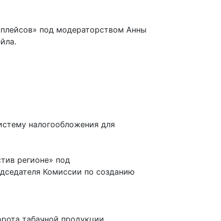
етплейсов» под модераторством Анны
йла.
истему налогообложения для
тив регионе» под
едседателя Комиссии по созданию
рота табачной продукции.