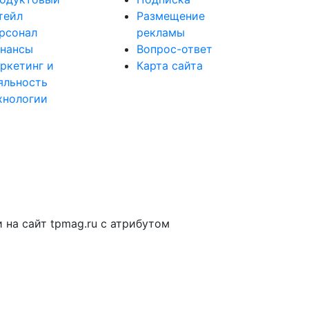
тейл
Размещение
рсонал
рекламы
нансы
Вопрос-ответ
ркетинг и
Карта сайта
яльность
хнологии
на сайт tpmag.ru с атрибутом