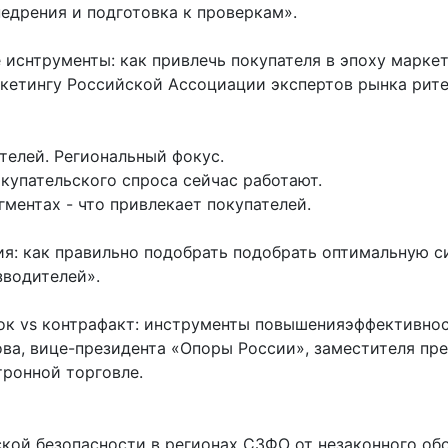
едрения и подготовка к проверкам».
 иснтрументы: как привлечь покупателя в эпоху марк
ркетингу Российской Ассоциации экспертов рынка рите
телей. Региональный фокус.
купательского спроса сейчас работают.
ментах - что привлекает покупателей.
: как правильно подобрать подобрать оптимальную с
водителей».
ок vs контрафакт: инструменты повышенияэффективнос
а, вице-президента «Опоры России», заместителя пр
тронной торговле.
ой безопасности в регионах СЗФО от незаконного обо