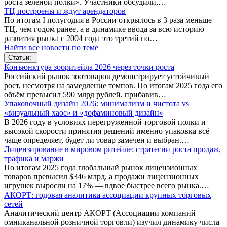
роста зеленой полки». Участники обсудили,…
ТЦ построены и ждут арендаторов
По итогам I полугодия в России открылось в 3 раза меньше
ТЦ, чем годом ранее, а в динамике ввода за всю историю
развития рынка с 2004 года это третий по…
Найти все новости по теме
Статьи:
Конъюнктура зооритейла 2026 через точки роста
Российский рынок зоотоваров демонстрирует устойчивый
рост, несмотря на замедление темпов. По итогам 2025 года его
объём превысил 590 млрд рублей, прибавив…
Упаковочный дизайн 2026: минимализм и чистота vs
«визуальный хаос» и «дофаминовый дизайн»
В 2026 году в условиях перегруженной торговой полки и
высокой скорости принятия решений именно упаковка всё
чаще определяет, будет ли товар замечен и выбран.…
Лицензирование в мировом ритейле: стратегии роста продаж,
трафика и маржи
По итогам 2025 года глобальный рынок лицензионных
товаров превысил $346 млрд, а продажи лицензионных
игрушек выросли на 17% — вдвое быстрее всего рынка.…
АКОРТ: годовая аналитика ассоциации крупных торговых
сетей
Аналитический центр АКОРТ (Ассоциации компаний
омниканальной розничной торговли) изучил динамику числа