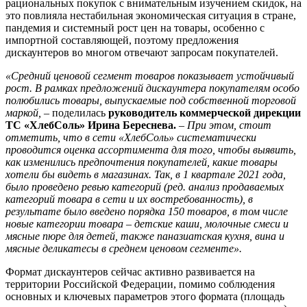
рациональных покупок с внимательным изучением скидок, на
это повлияла нестабильная экономическая ситуация в стране,
пандемия и системный рост цен на товары, особенно с
импортной составляющей, поэтому предложения
дискаунтеров во многом отвечают запросам покупателей.
«Средний ценовой сегмент товаров показывает устойчивый
рост. В рамках предложений дискаунтера покупателям особо
полюбились товары, выпускаемые под собственной торговой
маркой,
–
поделилась
руководитель коммерческой дирекции
ТС «ХлебСоль» Ирина Береснева.
–
При этом, стоит
отметить, что в сети «ХлебСоль» систематически
проводится оценка ассортимента для того, чтобы выявить,
как изменились предпочтения покупателей, какие товары
хотели бы видеть в магазинах. Так, в 1 квартале 2021 года,
было проведено ревью категорий (ред. анализ продаваемых
категорий товара в сети и их востребованность), в
результате было введено порядка 150 товаров, в том числе
новые категории товара – детские каши, молочные смеси и
мясные пюре для детей, также паназиатская кухня, вина и
мясные деликатесы в среднем ценовом сегменте».
Формат дискаунтеров сейчас активно развивается на
территории Российской Федерации, помимо соблюдения
основных и ключевых параметров этого формата (площадь