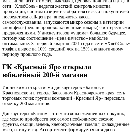
магазинов, ассортимент, выкладка, ценовая политика и др.), в
сети «ХлебСоль» ведется жесткий контроль качества
продукции, систематизируется обратная связь от покупателей
посредством call-центра, внедряются кассы
самообслуживания, запускаются микро сезоны в категории
«нон-фуд» (ред. непродовольственные товары) с интересными
предложениями. У дискаунтеров «у дома» большое будущее,
потому как соотношение «цена-качество» наиболее
оптимальное. За первый квартал 2021 года в сети «ХлебСоль»
трафик вырос на 10%, средний чек на 15% к аналогичному
периоду прошлого года.
ГК «Красный Яр» открыла
юбилейный 200-й магазин
Июньскими открытиями дискаунтеров «Батон», в
Красноярске и в городе Заозерном Красноярского края, сеть
торговых точек группы компаний «Красный Яр» пересекла
отметку 200 магазинов.
Дискаунтеры «Батон»
–
это магазины ежедневных покупок,
где можно приобрести все самое необходимое: свежие
фрукты, овощи, зелень, хлебобулочные изделия, охлажденные
мясо, птицу и т.д. Ассортимент формируется исходя из