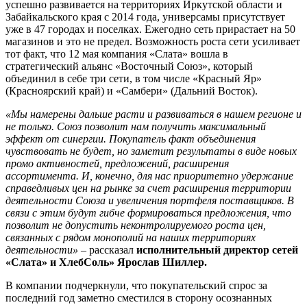
успешно развивается на территориях Иркутской области и
Забайкальского края с 2014 года, универсамы присутствует
уже в 47 городах и поселках. Ежегодно сеть прирастает на 50
магазинов и это не предел. Возможность роста сети усиливает
тот факт, что 12 мая компания «Слата» вошла в
стратегический альянс «Восточный Союз», который
объединил в себе три сети, в том числе «Красный Яр»
(Красноярский край) и «Самбери» (Дальний Восток).
«Мы намерены дальше расти и развиваться в нашем регионе и
не только. Союз позволит нам получить максимальный
эффект от синергии. Покупатель факт объединения
чувствовать не будет, но заметит результаты в виде новых
промо активностей, предложений, расширения
ассортимента. И, конечно, для нас приоритетно удержание
справедливых цен на рынке за счет расширения территории
деятельности Союза и увеличения портфеля поставщиков. В
связи с этим будут гибче формироваться предложения, что
позволит не допустить неконтролируемого роста цен,
связанных с рядом монополий на наших территориях
деятельности»
–
рассказал
исполнительный директор сетей
«Слата» и ХлебСоль» Ярослав Шиллер.
В компании подчеркнули, что покупательский спрос за
последний год заметно сместился в сторону осознанных