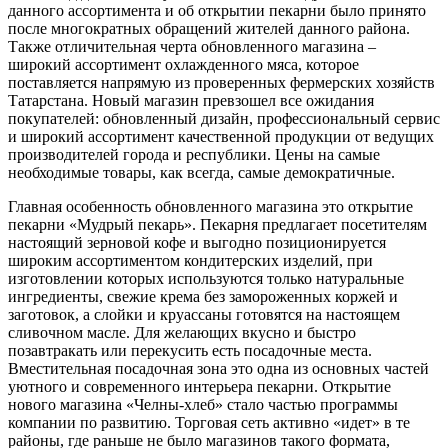
данного ассортимента и об открытии пекарни было принято
после многократных обращений жителей данного района.
Также отличительная черта обновленного магазина –
широкий ассортимент охлажденного мяса, которое
поставляется напрямую из проверенных фермерских хозяйств
Татарстана. Новый магазин превзошел все ожидания
покупателей: обновленный дизайн, профессиональный сервис
и широкий ассортимент качественной продукции от ведущих
производителей города и республики. Цены на самые
необходимые товары, как всегда, самые демократичные.
Главная особенность обновленного магазина это открытие
пекарни «Мудрый пекарь». Пекарня предлагает посетителям
настоящий зерновой кофе и выгодно позиционируется
широким ассортиментом кондитерских изделий, при
изготовлении которых используются только натуральные
ингредиенты, свежие крема без замороженных коржей и
заготовок, а слойки и круассаны готовятся на настоящем
сливочном масле. Для желающих вкусно и быстро
позавтракать или перекусить есть посадочные места.
Вместительная посадочная зона это одна из основных частей
уютного и современного интерьера пекарни. Открытие
нового магазина «Челны-хлеб» стало частью программы
компании по развитию. Торговая сеть активно «идет» в те
районы, где раньше не было магазинов такого формата,