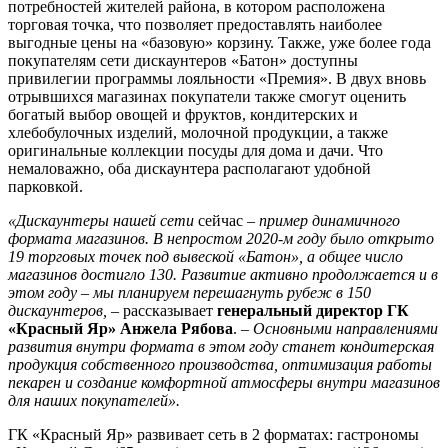
потребностей жителей района, в котором расположена
торговая точка, что позволяет предоставлять наиболее
выгодные цены на «базовую» корзину. Также, уже более года
покупателям сети дискаунтеров «Батон» доступны
привилегии программы лояльности «Премия». В двух вновь
отрывшихся магазинах покупатели также смогут оценить
богатый выбор овощей и фруктов, кондитерских и
хлебобулочных изделий, молочной продукции, а также
оригинальные коллекции посуды для дома и дачи. Что
немаловажно, оба дискаунтера располагают удобной
парковкой.
«Дискаунтеры нашей сети
сейчас
–
пример динамичного
формата магазинов. В непростом 2020-м году было открыто
19 торговых точек под вывеской «Батон», а общее число
магазинов достигло 130. Развитие активно продолжается и в
этом году – мы планируем перешагнуть рубеж в 150
дискаунтеров,
–
рассказывает
генеральный директор ГК
«Красный Яр» Анжела Рябова
.
–
Основными направлениями
развития внутри формата в этом году станет кондитерская
продукция собственного производства, оптимизация работы
пекарен и создание комфортной атмосферы внутри магазинов
для наших покупателей».
ГК «Красный Яр» развивает сеть в 2 форматах: гастрономы