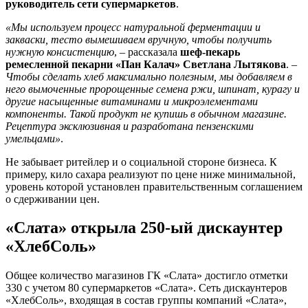
руководитель сети супермаркетов
.
«Мы используем процесс натуральной ферментации и
закваски, тесто вымешиваем вручную, чтобы получить
нужную консистенцию
,
–
рассказала
шеф-пекарь
ремесленной пекарни «Пан Калач» Светлана Лытякова
.
–
Чтобы сделать хлеб максимально полезным, мы добавляем в
него вымоченные пророщенные семена ржи, шпинат, курагу и
другие насыщенные витаминами и микроэлементами
компоненты. Такой продукт не купишь в обычном магазине.
Рецептура эксклюзивная и разработана пензенскими
умельцами»
.
Не забывает ритейлер и о социальной стороне бизнеса. К
примеру, кило сахара реализуют по цене ниже минимальной,
уровень которой установлен правительственным соглашением
о сдерживании цен.
«Слата» открыла 250-ый дискаунтер
«ХлебСоль»
Общее количество магазинов ГК «Слата» достигло отметки
330 с учетом 80 супермаркетов «Слата». Сеть дискаунтеров
«ХлебСоль», входящая в состав группы компаний «Слата»,