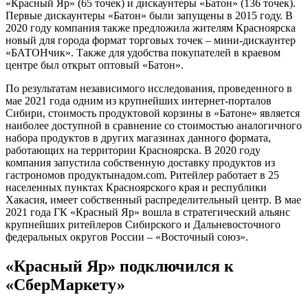
«Красный Яр» (65 точек) и дискаунтеры «Батон» (136 точек).
Первые дискаунтеры «Батон» были запущены в 2015 году. В
2020 году компания также предложила жителям Красноярска
новый для города формат торговых точек – мини-дискаунтер
«БАТОНчик». Также для удобства покупателей в краевом
центре был открыт оптовый «Батон».
По результатам независимого исследования, проведенного в
мае 2021 года одним из крупнейших интернет-порталов
Сибири, стоимость продуктовой корзины в «Батоне» является
наиболее доступной в сравнение со стоимостью аналогичного
набора продуктов в других магазинах данного формата,
работающих на территории Красноярска. В 2020 году
компания запустила собственную доставку продуктов из
гастрономов продуктынадом.com. Ритейлер работает в 25
населенных пунктах Красноярского края и республики
Хакасия, имеет собственный распределительный центр. В мае
2021 года ГК «Красный Яр» вошла в стратегический альянс
крупнейших ритейлеров Сибирского и Дальневосточного
федеральных округов России
–
«Восточный союз».
«Красный Яр» подключился к
«СберМаркету»