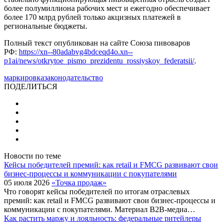
более полумиллиона рабочих мест и ежегодно обеспечивает
более 170 млрд рублей только акцизных платежей в
региональные бюджеты.
Полный текст опубликован на сайте Союза пивоваров
РФ:
https://xn--80adabvg4bdceqd4o.xn--
p1ai/news/otkrytoe_pismo_prezidentu_rossiyskoy_federatsii/
.
маркировка
законодательство
ПОДЕЛИТЬСЯ
Новости по теме
Кейсы победителей премий: как retail и FMCG развивают свои
бизнес-процессы и коммуникации с покупателями
05 июля 2026
«Точка продаж»
Что говорят кейсы победителей по итогам отраслевых
премий: как retail и FMCG развивают свои бизнес-процессы и
коммуникации с покупателями. Материал B2B-медиа…
Как растить маржу и лояльность: федеральные ритейлеры