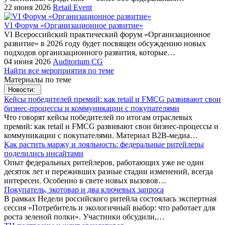
22 июня 2026
Retail Event
VI Форум «Организационное развитие»
VI Всероссийский практический форум «Организационное
развитие» в 2026 году будет посвящен обсуждению новых
подходов организационного развития, которые…
04 июня 2026
Auditorium CG
Найти все мероприятия по теме
Материалы по теме
Новости:
Кейсы победителей премий: как retail и FMCG развивают свои
бизнес-процессы и коммуникации с покупателями
Что говорят кейсы победителей по итогам отраслевых
премий: как retail и FMCG развивают свои бизнес-процессы и
коммуникации с покупателями. Материал B2B-медиа…
Как растить маржу и лояльность: федеральные ритейлеры
поделились инсайтами
Опыт федеральных ритейлеров, работающих уже не один
десяток лет и переживших разные стадии изменений, всегда
интересен. Особенно в свете новых вызовов…
Покупатель, экотовар и два ключевых запроса
В рамках Недели российского ритейла состоялась экспертная
сессия «Потребитель и экологичный выбор: что работает для
роста зеленой полки». Участники обсудили,…