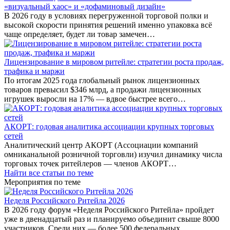
«визуальный хаос» и «дофаминовый дизайн»
В 2026 году в условиях перегруженной торговой полки и
высокой скорости принятия решений именно упаковка всё
чаще определяет, будет ли товар замечен…
Лицензирование в мировом ритейле: стратегии роста продаж,
трафика и маржи
По итогам 2025 года глобальный рынок лицензионных
товаров превысил $346 млрд, а продажи лицензионных
игрушек выросли на 17% — вдвое быстрее всего…
АКОРТ: годовая аналитика ассоциации крупных торговых
сетей
Аналитический центр АКОРТ (Ассоциации компаний
омниканальной розничной торговли) изучил динамику числа
торговых точек ритейлеров — членов АКОРТ…
Найти все статьи по теме
Мероприятия по теме
Неделя Российского Ритейла 2026
В 2026 году форум «Неделя Российского Ритейла» пройдет
уже в двенадцатый раз и планируемо объединит свыше 8000
участников. Среди них — более 500 федеральных…