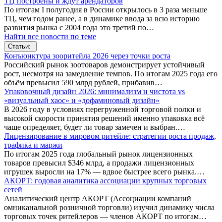
ТЦ построены и ждут арендаторов
По итогам I полугодия в России открылось в 3 раза меньше
ТЦ, чем годом ранее, а в динамике ввода за всю историю
развития рынка с 2004 года это третий по…
Найти все новости по теме
Статьи:
Конъюнктура зооритейла 2026 через точки роста
Российский рынок зоотоваров демонстрирует устойчивый
рост, несмотря на замедление темпов. По итогам 2025 года его
объём превысил 590 млрд рублей, прибавив…
Упаковочный дизайн 2026: минимализм и чистота vs
«визуальный хаос» и «дофаминовый дизайн»
В 2026 году в условиях перегруженной торговой полки и
высокой скорости принятия решений именно упаковка всё
чаще определяет, будет ли товар замечен и выбран.…
Лицензирование в мировом ритейле: стратегии роста продаж,
трафика и маржи
По итогам 2025 года глобальный рынок лицензионных
товаров превысил $346 млрд, а продажи лицензионных
игрушек выросли на 17% — вдвое быстрее всего рынка.…
АКОРТ: годовая аналитика ассоциации крупных торговых
сетей
Аналитический центр АКОРТ (Ассоциации компаний
омниканальной розничной торговли) изучил динамику числа
торговых точек ритейлеров — членов АКОРТ по итогам…