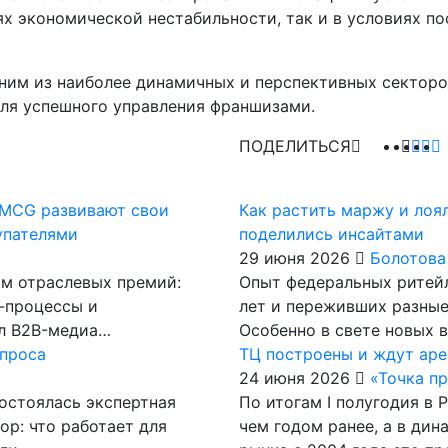
иях экономической нестабильности, так и в условиях п
ним из наиболее динамичных и перспективных секторо
для успешного управления франшизами.
ПОДЕЛИТЬСЯ
 FMCG развивают свои
Как растить маржу и лоя
упателями
поделились инсайтами
29 июня 2026
Болотова
ам отраслевых премий:
Опыт федеральных ритейл
с-процессы и
лет и переживших разные
ал B2B-медиа…
Особенно в свете новых 
апроса
ТЦ построены и ждут ар
24 июня 2026
«Точка п
остоялась экспертная
По итогам I полугодия в 
ор: что работает для
чем годом ранее, а в ди