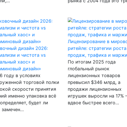
или,…
рынка с 2004 года это т
Лицензирование в миров
вочный дизайн 2026:
ритейле: стратегии роста
ализм и чистота vs
продаж, трафика и марж
альный хаос» и
По итогам 2025 года
аминовый дизайн»
глобальный рынок
6 году в условиях
лицензионных товаров
руженной торговой полки
превысил $346 млрд, а
окой скорости принятия
продажи лицензионных
ий именно упаковка всё
игрушек выросли на 17%
определяет, будет ли
вдвое быстрее всего…
р замечен…