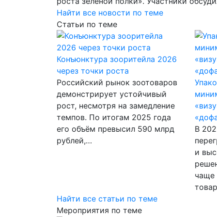
роста зеленой полки». Участники обсуд
Найти все новости по теме
Статьи по теме
Конъюнктура зооритейла 2026
через точки роста
Российский рынок зоотоваров
Упако
демонстрирует устойчивый
миним
рост, несмотря на замедление
«визу
темпов. По итогам 2025 года
«доф
его объём превысил 590 млрд
В 202
рублей,…
перег
и выс
решен
чаще 
това
Найти все статьи по теме
Мероприятия по теме