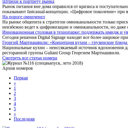
Штрихи к портрету рынка
Рынок питания вне дома оправился от кризиса и поступательн
показывают fastcasual-концепции. «Цифровое поколение» при в
На пороге омниченел
На рынке общепита к стратегии омниканальности только присм
неизбежно ведет к цифровизации и омниканальности, но даже о
Инновационная столовая в технопарке: поддержать имидж и у
Сегодня решения Digital Signage находят все более широкое 
Георгий Мартиашвили: «Концепция кухни – грузинские блюда 
Национальные кухни – неиссякаемый источник вдохновения д
ресторанной группы Guliani Group Георгием Мартиашвили.
Смотреть все статьи номера
Архив номеров
Первая
«
1
2
3
4
5
»
Последняя