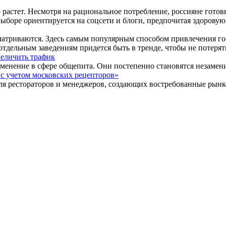
о растет. Несмотря на рациональное потребление, россияне гот
ыборе ориентируется на соцсети и блоги, предпочитая здоровую
атриваются. Здесь самым популярным способом привлечения гост
тдельным заведениям придется быть в тренде, чтобы не потерять
величить трафик
применение в сфере общепита. Они постепенно становятся незам
с учетом московских рецепторов»
ля рестораторов и менеджеров, создающих востребованные рын