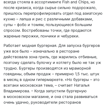
всегда стояла в ассортименте Fish and Chips, но
после кризиса, когда сырье сильно подорожало,
пришлось перепрофилировать отдел под азиатскую
кухню – лапша и рис с различными добавками,
супы – фо­бо и том­ям, пользующиеся большим
спросом. Востребованы точки, где продаются
жареные пирожки, пончики и чебуреки.
Работает модная бургерная. Для запуска бургеров
уже все было – изначально в ресторане
действовала зона гриль, где жарились отбивные,
поэтому сделать булочку и котлету было не так уж
трудно. Бургеры производятся из мраморной
говядины, объем продаж – примерно 1,5 тыс. штук
в месяц в одном гипермаркете. «Но бургеры – это
все­таки московская тема, – считает Наталья
Владимирова. – Когда запустили бургерную
в московском магазине, и она стала развиваться
очень удачно, руководители ресторанов