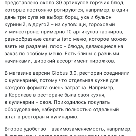
представлено около 30 артикулов горячих блюд,
которые постоянно ротируются, например, в один
день три супа на выбор: борщ, уха и бульон
куриный, в другой – из супов: щи, гороховый
и минестроне; примерно 10 артикулов гарниров,
разно­образные салаты (это меню, которое можно
взять на раздаче), плюс – блюда, делающиеся на
заказ по особому меню. Есть блины с разными
начинками, широкий ассортимент пирожков.
В магазине версии Globus 3.0, ресторан соединили
с кулинарией, потому что отдельная кухня для
каждого формата очень затратна. Например,
в Королеве в ресторане была своя кухня,
в кулинарии – своя. Приходилось покупать
оборудование, набирать полностью отдельный
штат в ресторан и кулинарию.
Второе удобство – взаимозаменяемость, например,
бывают часы, когда повар в кулинарии не сильно