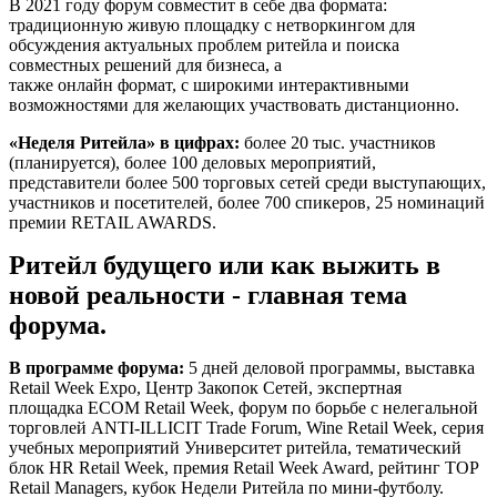
В 2021 году форум совместит в себе два формата:
традиционную живую площадку с нетворкингом для
обсуждения актуальных проблем ритейла и поиска
совместных решений для бизнеса, а
также онлайн формат, с широкими интерактивными
возможностями для желающих участвовать дистанционно.
«Неделя Ритейла» в цифрах:
более 20 тыс. участников
(планируется), более 100 деловых мероприятий,
представители более 500 торговых сетей среди выступающих,
участников и посетителей, более 700 спикеров, 25 номинаций
премии
RETAIL AWARDS.
Ритейл будущего или как выжить в
новой реальности - главная тема
форума.
В программе форума:
5 дней деловой программы,
выставка
Retail Week Expo, Центр Закопок Сетей, экспертная
площадка
ECOM Retail Week, форум по борьбе с нелегальной
торговлей
ANTI-ILLICIT Trade Forum,
Wine Retail Week, серия
учебных мероприятий
Университет ритейла, тематический
блок
HR Retail Week, премия
Retail Week Award, рейтинг
TOP
Retail Managers, к
убок Недели Ритейла по мини-футболу
.