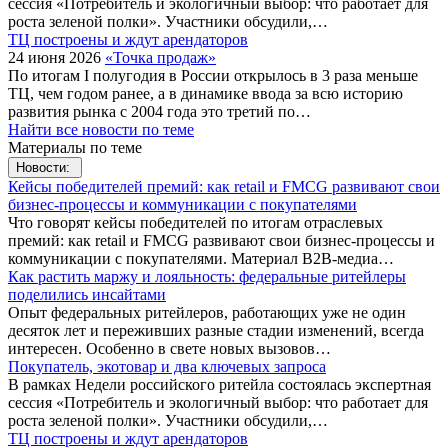
сессия «Потребитель и экологичный выбор: что работает для
роста зеленой полки». Участники обсудили,…
ТЦ построены и ждут арендаторов
24 июня 2026
«Точка продаж»
По итогам I полугодия в России открылось в 3 раза меньше
ТЦ, чем годом ранее, а в динамике ввода за всю историю
развития рынка с 2004 года это третий по…
Найти все новости по теме
Материалы по теме
Новости:
Кейсы победителей премий: как retail и FMCG развивают свои
бизнес-процессы и коммуникации с покупателями
Что говорят кейсы победителей по итогам отраслевых
премий: как retail и FMCG развивают свои бизнес-процессы и
коммуникации с покупателями. Материал B2B-медиа…
Как растить маржу и лояльность: федеральные ритейлеры
поделились инсайтами
Опыт федеральных ритейлеров, работающих уже не один
десяток лет и переживших разные стадии изменений, всегда
интересен. Особенно в свете новых вызовов…
Покупатель, экотовар и два ключевых запроса
В рамках Недели российского ритейла состоялась экспертная
сессия «Потребитель и экологичный выбор: что работает для
роста зеленой полки». Участники обсудили,…
ТЦ построены и ждут арендаторов