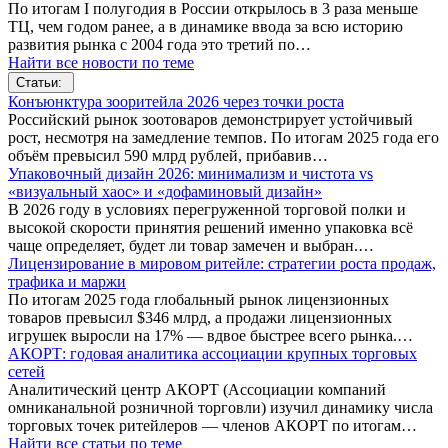
По итогам I полугодия в России открылось в 3 раза меньше
ТЦ, чем годом ранее, а в динамике ввода за всю историю
развития рынка с 2004 года это третий по…
Найти все новости по теме
Статьи:
Конъюнктура зооритейла 2026 через точки роста
Российский рынок зоотоваров демонстрирует устойчивый
рост, несмотря на замедление темпов. По итогам 2025 года его
объём превысил 590 млрд рублей, прибавив…
Упаковочный дизайн 2026: минимализм и чистота vs
«визуальный хаос» и «дофаминовый дизайн»
В 2026 году в условиях перегруженной торговой полки и
высокой скорости принятия решений именно упаковка всё
чаще определяет, будет ли товар замечен и выбран.…
Лицензирование в мировом ритейле: стратегии роста продаж,
трафика и маржи
По итогам 2025 года глобальный рынок лицензионных
товаров превысил $346 млрд, а продажи лицензионных
игрушек выросли на 17% — вдвое быстрее всего рынка.…
АКОРТ: годовая аналитика ассоциации крупных торговых
сетей
Аналитический центр АКОРТ (Ассоциации компаний
омниканальной розничной торговли) изучил динамику числа
торговых точек ритейлеров — членов АКОРТ по итогам…
Найти все статьи по теме