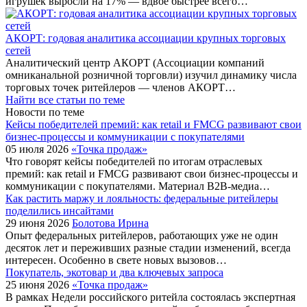
игрушек выросли на 17% — вдвое быстрее всего…
АКОРТ: годовая аналитика ассоциации крупных торговых
сетей
Аналитический центр АКОРТ (Ассоциации компаний
омниканальной розничной торговли) изучил динамику числа
торговых точек ритейлеров — членов АКОРТ…
Найти все статьи по теме
Новости по теме
Кейсы победителей премий: как retail и FMCG развивают свои
бизнес-процессы и коммуникации с покупателями
05 июля 2026
«Точка продаж»
Что говорят кейсы победителей по итогам отраслевых
премий: как retail и FMCG развивают свои бизнес-процессы и
коммуникации с покупателями. Материал B2B-медиа…
Как растить маржу и лояльность: федеральные ритейлеры
поделились инсайтами
29 июня 2026
Болотова Ирина
Опыт федеральных ритейлеров, работающих уже не один
десяток лет и переживших разные стадии изменений, всегда
интересен. Особенно в свете новых вызовов…
Покупатель, экотовар и два ключевых запроса
25 июня 2026
«Точка продаж»
В рамках Недели российского ритейла состоялась экспертная