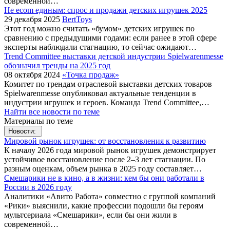
современной…
Не ecom единым: спрос и продажи детских игрушек 2025
29 декабря 2025
BertToys
Этот год можно считать «бумом» детских игрушек по
сравнению с предыдущими годами: если ранее в этой сфере
эксперты наблюдали стагнацию, то сейчас ожидают…
Trend Committee выставки детской индустрии Spielwarenmesse
обозначил тренды на 2025 год
08 октября 2024
«Точка продаж»
Комитет по трендам отраслевой выставки детских товаров
Spielwarenmesse опубликовал актуальные тенденции в
индустрии игрушек и героев. Команда Trend Committee,…
Найти все новости по теме
Материалы по теме
Новости:
Мировой рынок игрушек: от восстановления к развитию
К началу 2026 года мировой рынок игрушек демонстрирует
устойчивое восстановление после 2–3 лет стагнации. По
разным оценкам, объем рынка в 2025 году составляет…
Смешарики не в кино, а в жизни: кем бы они работали в
России в 2026 году
Аналитики «Авито Работа» совместно с группой компаний
«Рики» выяснили, какие профессии подошли бы героям
мультсериала «Смешарики», если бы они жили в
современной…