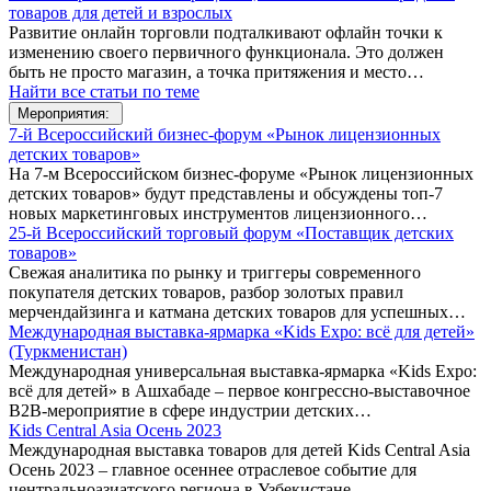
товаров для детей и взрослых
Развитие онлайн торговли подталкивают офлайн точки к
изменению своего первичного функционала. Это должен
быть не просто магазин, а точка притяжения и место…
Найти все статьи по теме
Мероприятия:
7-й Всероссийский бизнес-форум «Рынок лицензионных
детских товаров»
На 7-м Всероссийском бизнес-форуме «Рынок лицензионных
детских товаров» будут представлены и обсуждены топ-7
новых маркетинговых инструментов лицензионного…
25-й Всероссийский торговый форум «Поставщик детских
товаров»
Cвежая аналитика по рынку и триггеры современного
покупателя детских товаров, разбор золотых правил
мерчендайзинга и катмана детских товаров для успешных…
Международная выставка-ярмарка «Kids Expo: всё для детей»
(Туркменистан)
Международная универсальная выставка-ярмарка «Kids Expo:
всё для детей» в Ашхабаде – первое конгрессно-выставочное
В2В-мероприятие в сфере индустрии детских…
Kids Central Asia Осень 2023
Международная выставка товаров для детей Kids Central Asia
Осень 2023 – главное осеннее отраслевое событие для
центральноазиатского региона в Узбекистане…