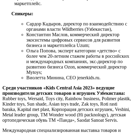
маркетплейс.
Спикеры:
Сардор Кадыров, директор по взаимодействию с
органами власти Wildberries (Узбекистан),
Константин Маслов, коммерческий директор
экосистемы цифровых сервисов для развития
бизнеса и маркетплейса
Uzum;
Ольга Попова, эксперт категории «детство» с
более чем 20-летним стажем работы в российских
и международных компаниях, экс-директор по
развитию бизнеса Ozon, коммерческий директор
Mytoys;
Виолетта Минина, CEO jenerkids.ru.
Среди участников «Kids Central Asia 2023» ведущие
производители детских товаров и игрушек Узбекистана:
Rubber toys, Wersaid, Toys city, Rainbow business, Polimer plastik,
Kinder toys, Sun shade, Asian toys trade, Zak toys, Roti rasti
baraka, Kapital met plast, Корпорация детских игрушек, Vesbini,
Metal leader group, TM Wonder wood (Hi packnology), детская
ортопедическая обувь ТМ «Панда», Saodat Sanoat Servis.
Международная специализированная выставка товаров и