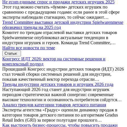
Не ecom единым: спрос и продажи детских игрушек 2025
Этот год можно считать «бумом» детских игрушек по
сравнению с предыдущими годами: если ранее в этой сфере
эксперты наблюдали стагнацию, то сейчас ожидают…
Trend Committee выставки детской индустрии Spielwarenmesse
обозначил тренды на 2025 год
Комитет по трендам отраслевой выставки детских товаров
Spielwarenmesse опубликовал актуальные тенденции в
индустрии игрушек и героев. Команда Trend Committee,…
Найти все новости по теме
Статьи:
Конгресс ИДТ 2026: вектор на системные решения и
комплексный подход
Прошедший Конгресс индустрии детских товаров (ИДТ) 2026
стал точкой сборки системных решений для индустрии,
показав качественный вектор перехода отрасли…
Тренды индустрии детских товаров и игрушек 2026 года
Наступающий 2026 год станет для индустрии игрушек
периодом стратегически важной синергии: современные
высокие технологии и осознанность потребителя сойдутся…
Анализ трендов категории товаров детского питания
Эксперты агентства «Градус» оценили динамику продаж в
категории товаров детского питания по алгоритмам Gradus
Retail Index (GRI) за первое полугодие прошлого…
Как выстроить бизнес-процессы, чтобы повысить продажи