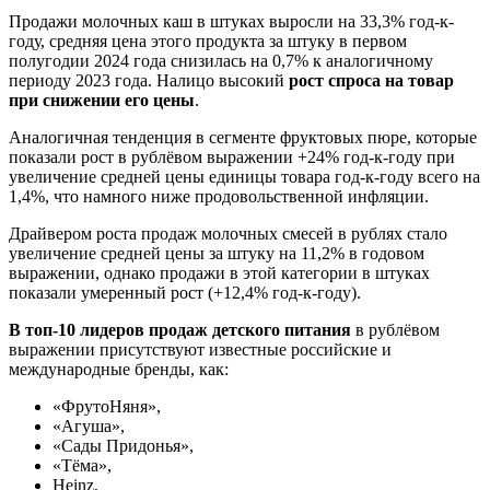
Продажи молочных каш в штуках выросли на 33,3% год-к-
году, средняя цена этого продукта за штуку в первом
полугодии 2024 года снизилась на 0,7% к аналогичному
периоду 2023 года. Налицо высокий
рост спроса на товар
при снижении его цены
.
Аналогичная тенденция в сегменте фруктовых пюре, которые
показали рост в рублёвом выражении +24% год-к-году при
увеличение средней цены единицы товара год-к-году всего на
1,4%, что намного ниже продовольственной инфляции.
Драйвером роста продаж молочных смесей в рублях стало
увеличение средней цены за штуку на 11,2% в годовом
выражении, однако продажи в этой категории в штуках
показали умеренный рост (+12,4% год-к-году).
В топ-10 лидеров продаж детского питания
в рублёвом
выражении присутствуют известные российские и
международные бренды, как:
«ФрутоНяня»,
«Агуша»,
«Сады Придонья»,
«Тёма»,
Heinz,