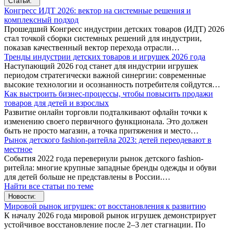
Статьи:
Конгресс ИДТ 2026: вектор на системные решения и
комплексный подход
Прошедший Конгресс индустрии детских товаров (ИДТ) 2026
стал точкой сборки системных решений для индустрии,
показав качественный вектор перехода отрасли…
Тренды индустрии детских товаров и игрушек 2026 года
Наступающий 2026 год станет для индустрии игрушек
периодом стратегически важной синергии: современные
высокие технологии и осознанность потребителя сойдутся…
Как выстроить бизнес-процессы, чтобы повысить продажи
товаров для детей и взрослых
Развитие онлайн торговли подталкивают офлайн точки к
изменению своего первичного функционала. Это должен
быть не просто магазин, а точка притяжения и место…
Рынок детского fashion-ритейла 2023: детей переодевают в
местное
События 2022 года перевернули рынок детского fashion-
ритейла: многие крупные западные бренды одежды и обуви
для детей больше не представлены в России.…
Найти все статьи по теме
Новости:
Мировой рынок игрушек: от восстановления к развитию
К началу 2026 года мировой рынок игрушек демонстрирует
устойчивое восстановление после 2–3 лет стагнации. По