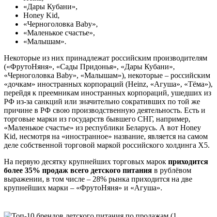
«Дары Кубани»,
Honey Kid,
«Черноголовка Baby»,
«Маленькое счастье»,
«Малышам».
Некоторые из них принадлежат российским производителям
(«ФрутоНяня», «Сады Придонья», «Дары Кубани»,
«Черноголовка Baby», «Малышам»), некоторые – российским
«дочкам» иностранных корпораций (Heinz, «Агуша», «Тёма»),
перейдя к преемникам иностранных корпораций, ушедших из
РФ из-за санкций или значительно сокративших по той же
причине в РФ свою производственную деятельность. Есть и
торговые марки из государств бывшего СНГ, например,
«Маленькое счастье» из республики Беларусь. А вот Honey
Kid, несмотря на «иностранное» название, является на самом
деле собственной торговой маркой российского холдинга Х5.
На первую десятку крупнейших торговых марок
приходится
более 35% продаж всего детского питания
в рублёвом
выражении, в том числе – 28% рынка приходится на две
крупнейших марки – «ФрутоНяня» и «Агуша».