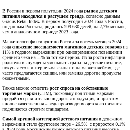
В России в первом полугодии 2024 года
рынок детского
питания находился в растущем тренде
, согласно данным
Gradus Retail Index. В первом полугодии 2024 года в России,
по данным Росстата, родилось 599 630 детей, на 2,7% меньше,
чем в аналогичном периоде 2023 года.
Маркетологи фиксируют по России за восемь месяцев 2024
года
снижение посещаемости магазинов детских товаров
на
11% в годовом выражении при одновременном повышении
среднего чека на 11% за тот же период. Из-за роста инфляции
родители вынуждены уменьшать траты на детское питание,
покупая его в интернет-магазинах и на маркетплейсах, где
часто предлагаются скидки, или заменяя дорогие продукты
бюджетными.
Также можно отметить
рост спроса на собственные
торговые марки
(СТМ), поскольку под этими марками
продаётся сравнительно недорогая продукция, и при этом
вполне качественная – ведь производство детского питания
подчиняется строгим стандартам.
Самой крупной категорией детского питания
в денежном
выражении стало фруктовое пюре – 26,5%. с приростом 0,1%
в 2024 году. Российский рынок детского питания высокие