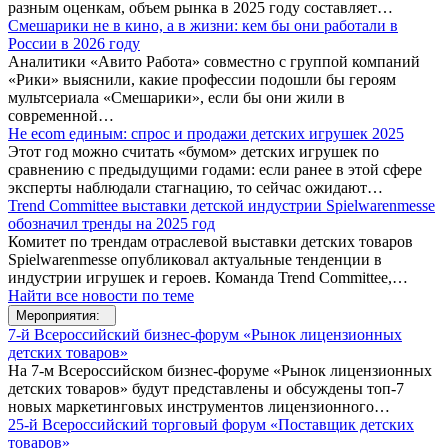
разным оценкам, объем рынка в 2025 году составляет…
Смешарики не в кино, а в жизни: кем бы они работали в
России в 2026 году
Аналитики «Авито Работа» совместно с группой компаний
«Рики» выяснили, какие профессии подошли бы героям
мультсериала «Смешарики», если бы они жили в
современной…
Не ecom единым: спрос и продажи детских игрушек 2025
Этот год можно считать «бумом» детских игрушек по
сравнению с предыдущими годами: если ранее в этой сфере
эксперты наблюдали стагнацию, то сейчас ожидают…
Trend Committee выставки детской индустрии Spielwarenmesse
обозначил тренды на 2025 год
Комитет по трендам отраслевой выставки детских товаров
Spielwarenmesse опубликовал актуальные тенденции в
индустрии игрушек и героев. Команда Trend Committee,…
Найти все новости по теме
Мероприятия:
7-й Всероссийский бизнес-форум «Рынок лицензионных
детских товаров»
На 7-м Всероссийском бизнес-форуме «Рынок лицензионных
детских товаров» будут представлены и обсуждены топ-7
новых маркетинговых инструментов лицензионного…
25-й Всероссийский торговый форум «Поставщик детских
товаров»