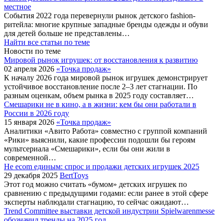
местное
События 2022 года перевернули рынок детского fashion-
ритейла: многие крупные западные бренды одежды и обуви
для детей больше не представлены…
Найти все статьи по теме
Новости по теме
Мировой рынок игрушек: от восстановления к развитию
02 апреля 2026
«Точка продаж»
К началу 2026 года мировой рынок игрушек демонстрирует
устойчивое восстановление после 2–3 лет стагнации. По
разным оценкам, объем рынка в 2025 году составляет…
Смешарики не в кино, а в жизни: кем бы они работали в
России в 2026 году
15 января 2026
«Точка продаж»
Аналитики «Авито Работа» совместно с группой компаний
«Рики» выяснили, какие профессии подошли бы героям
мультсериала «Смешарики», если бы они жили в
современной…
Не ecom единым: спрос и продажи детских игрушек 2025
29 декабря 2025
BertToys
Этот год можно считать «бумом» детских игрушек по
сравнению с предыдущими годами: если ранее в этой сфере
эксперты наблюдали стагнацию, то сейчас ожидают…
Trend Committee выставки детской индустрии Spielwarenmesse
обозначил тренды на 2025 год