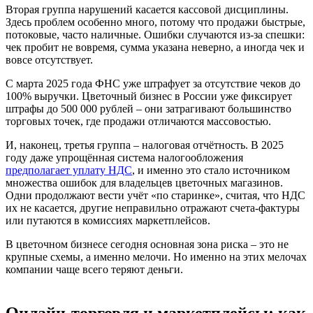
Вторая группа нарушений касается кассовой дисциплины.
Здесь проблем особенно много, потому что продажи быстрые,
потоковые, часто наличные. Ошибки случаются из-за спешки:
чек пробит не вовремя, сумма указана неверно, а иногда чек и
вовсе отсутствует.
С марта 2025 года ФНС уже штрафует за отсутствие чеков до
100% выручки. Цветочный бизнес в России уже фиксирует
штрафы до 500 000 рублей – они затрагивают большинство
торговых точек, где продажи отличаются массовостью.
И, наконец, третья группа – налоговая отчётность. В 2025
году даже упрощённая система налогообложения
предполагает уплату НДС
, и именно это стало источником
множества ошибок для владельцев цветочных магазинов.
Одни продолжают вести учёт «по старинке», считая, что НДС
их не касается, другие неправильно отражают счета-фактуры
или путаются в комиссиях маркетплейсов.
В цветочном бизнесе сегодня основная зона риска – это не
крупные схемы, а именно мелочи. Но именно на этих мелочах
компании чаще всего теряют деньги.
Онлайн-торговля и маркетплейсы: как