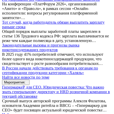
На конференции «ПлатФорум 2026», организованной
«Авито» и «Право.ru», в рамках сессии «Онлайн-
исполнители: вопросы регулирования платформенной
занятости»…
Тот случай, когда работодатель обязан выплатить зарплату
раньше срока
Общий порядок выплаты заработной платы закреплен в
статье 136 Трудового кодекса РФ: зарплата выплачивается не
реже чем каждые полмесяца в дату, установленную…
Законодательные вызовы и прогнозы рынка
никотинсодержащих продуктов
В 2025 году 41% потребителей отмечают, что используют
более одного вида никотиносодержащей продукции, что
свидетельствует о росте разнообразия потребительских…
В России начали действовать требования к органам по
сертификации продукции категории «Халяль»
Найти все новости по теме
Мероприятия:
ГипермаркеР для СЕО. Юридическая повестка: Что важно
знать генеральному директору и HRD розничной компании в
текущей обстановке
Срочный выпуск авторской программы Алексея Филатова,
основателя Академии ритейла и BBCG – «Гипермаркер для
СЕО» будет посвящен актуальной юридической повестке…