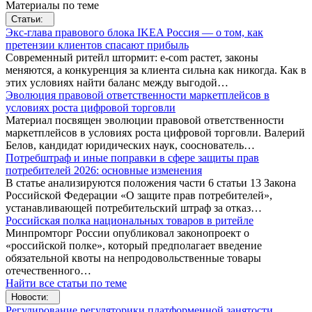
Материалы по теме
Статьи:
Экс-глава правового блока IKEA Россия — о том, как
претензии клиентов спасают прибыль
Современный ритейл штормит: e-com растет, законы
меняются, а конкуренция за клиента сильна как никогда. Как в
этих условиях найти баланс между выгодой…
Эволюция правовой ответственности маркетплейсов в
условиях роста цифровой торговли
Материал посвящен эволюции правовой ответственности
маркетплейсов в условиях роста цифровой торговли. Валерий
Белов, кандидат юридических наук, сооснователь…
Потребштраф и иные поправки в сфере защиты прав
потребителей 2026: основные изменения
В статье анализируются положения части 6 статьи 13 Закона
Российской Федерации «О защите прав потребителей»,
устанавливающей потребительский штраф за отказ…
Российская полка национальных товаров в ритейле
Минпромторг России опубликовал законопроект о
«российской полке», который предполагает введение
обязательной квоты на непродовольственные товары
отечественного…
Найти все статьи по теме
Новости:
Регулирование регуляторики платформенной занятости