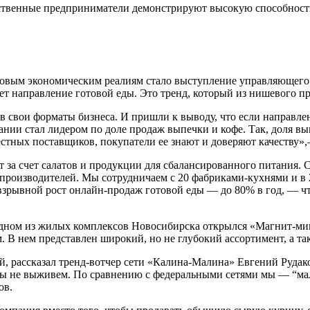
чественные предприниматели демонстрируют высокую способность
новым экономическим реалиям стало выступление управляющего
ает направление готовой еды. Это тренд, который из нишевого пр
в свои форматы бизнеса. И пришли к выводу, что если направле
и стал лидером по доле продаж выпечки и кофе. Так, доля выпе
стных поставщиков, покупатели ее знают и доверяют качеству»
т за счет салатов и продукции для сбалансированного питания
 производителей. Мы сотрудничаем с 20 фабриками-кухнями и в 
зрывной рост онлайн-продаж готовой еды — до 80% в год, — что
одном из жилых комплексов Новосибирска открылся «Магнит-мин
В нем представлен широкий, но не глубокий ассортимент, а так
ей, рассказал тренд-вотчер сети «Калина-Малина»
Евгений Рудак
то мы не выживем. По сравнению с федеральными сетями мы — “м
ов.