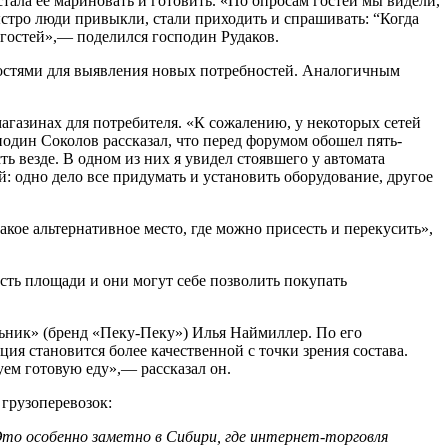
тала ее мариновать и готовить. «По опросам гостей мы видели,
быстро люди привыкли, стали приходить и спрашивать: “Когда
 гостей»,— поделился господин Рудаков.
 гостями для выявления новых потребностей. Аналогичным
агазинах для потребителя. «К сожалению, у некоторых сетей
подин Соколов рассказал, что перед форумом обошел пять-
ь везде. В одном из них я увидел стоявшего у автомата
й: одно дело все придумать и установить оборудование, другое
акое альтернативное место, где можно присесть и перекусить»,
сть площади и они могут себе позволить покупать
ьник» (бренд «Пеку-Пеку»)
Илья Наймиллер
. По его
я становится более качественной с точки зрения состава.
уем готовую еду»,— рассказал он.
 грузоперевозок:
Это особенно заметно в Сибири, где интернет-торговля