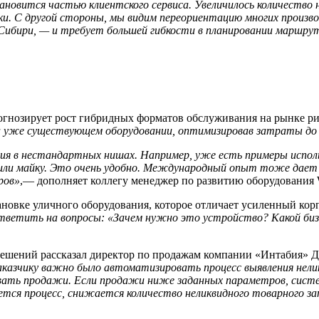
ановится частью клиентского сервиса. Увеличилось количество
роки. С другой стороны, мы видим переориентацию многих произ
 Сибири, — и требует большей гибкости в планировании маршрут
гнозирует рост гибридных форматов обслуживания на рынке р
на уже существующем оборудовании, оптимизировав затраты до 
ния в нестандартных нишах. Например, уже есть примеры испол
или майку. Это очень удобно. Международный опыт тоже дает 
ров»
,— дополняет коллегу менеджер по развитию оборудования 
тановке уличного оборудования, которое отличает усиленный к
тветить на вопросы: «Зачем нужно это устройство? Какой биз
ешений рассказал директор по продажам компании «Интабия» Д
аказчику важно было автоматизировать процесс выявления нели
ть продажи. Если продажи ниже заданных параметров, систе
ся процесс, снижается количество неликвидного товарного за