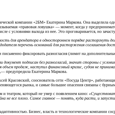
идической компании «2БМ»
Екатерина Маркова. Она выделила одн
называемая «правовая ловушка» — момент, когда у предпринимат
исле с условиями выхода из нее. Это проговаривается, но зачас
ность для арендатора в одностороннем порядке расторгнуть до
ндодателя перечень оснований для расторжения соглашения дос
письменно фиксировать разногласия (лимит на дополнительные р
ли документ подписан без разногласий, значит стороны с услов
 объем продаж, наступил финансовый кризис, судом не принима
,— предупредила Екатерина Маркова.
ей Красовский, сооснователь сети «Посуда Центр», работающий 
меняющегося рынка, и самые большие опасения связаны с бурным
 и театром, который не умер с появлением кино:
«Существоват
лайна не все плохо. Самое главное — понять, куда расти, и запу
адаптивностью. Бизнес, власть и технологические компании сос