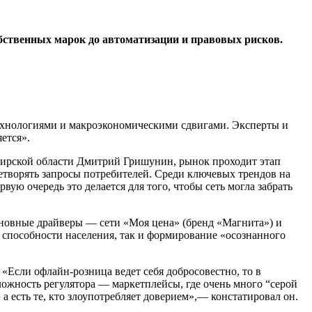
бственных марок до автоматизации и правовых рисков.
технологиями и макроэкономическими сдвигами. Эксперты и
ется».
бирской области
Дмитрий Гришунин
, рынок проходит этап
етворять запросы потребителей.
Среди ключевых трендов на
ую очередь это делается для того, чтобы сеть могла забрать
Основные драйверы — сети «Моя цена» (бренд «Магнита») и
 способности населения, так и формирование «осознанного
«Если офлайн-розница ведет себя добросовестно, то в
ожность регулятора — маркетплейсы, где очень много “серой
 а есть те, кто злоупотребляет доверием»,— констатировал он.