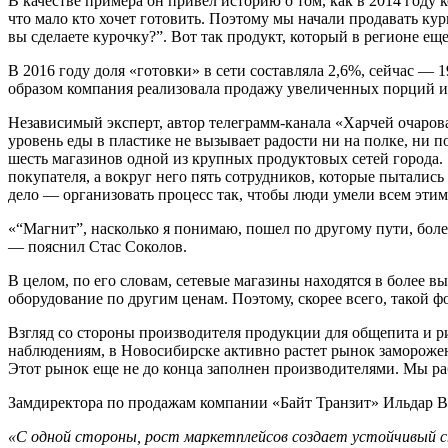
В качестве примера он привел историю о том, как в 2014 году
что мало кто хочет готовить. Поэтому мы начали продавать ку
вы сделаете курочку?”. Вот так продукт, который в регионе е
В 2016 году доля «готовки» в сети составляла 2,6%, сейчас 
образом компания реализовала продажу увеличенных порций и 
Независимый эксперт, автор телеграмм-канала «Харчей очаро
уровень еды в пластике не вызывает радости ни на полке, ни п
шесть магазинов одной из крупных продуктовых сетей города. 
покупателя, а вокруг него пять сотрудников, которые пытались
дело — организовать процесс так, чтобы люди умели всем эти
«“Магнит”, насколько я понимаю, пошел по другому пути, более
— пояснил Стас Соколов.
В целом, по его словам, сетевые магазины находятся в более 
оборудование по другим ценам. Поэтому, скорее всего, такой 
Взгляд со стороны производителя продукции для общепита и
наблюдениям, в Новосибирске активно растет рынок заморожен
Этот рынок еще не до конца заполнен производителями. Мы раб
Замдиректора по продажам компании «Байт Транзит»
Ильдар В
«С одной стороны, рост маркетплейсов создает устойчивый с