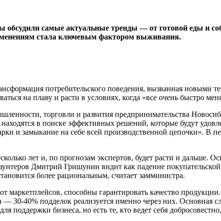
ы обсудили самые актуальные тренды — от готовой еды и со
 изменениям стала ключевым фактором выживания.
трансформация потребительского поведения, вызванная новыми 
аться на плаву и расти в условиях, когда «все очень быстро меня
ышленности, торговли и развития предпринимательства Новоси
 находятся в поиске эффективных решений, которые будут удовл
рки и замыкание на себе всей производственной цепочки». В перв
сколько лет и, по прогнозам экспертов, будет расти и дальше. 
скаунтеров Дмитрий Гришунин видит как падение покупательской
становится более рациональным, считает замминистра.
т маркетплейсов, способны гарантировать качество продукции. 
 — 30-40% подделок реализуется именно через них. Основная сл
ля поддержки бизнеса, но есть те, кто ведет себя добросовестно,