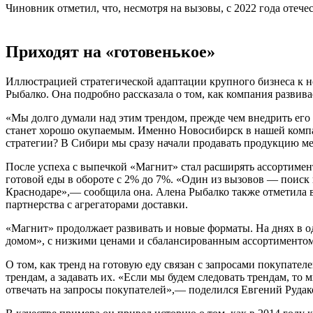
Чиновник отметил, что, несмотря на вызовы, с 2022 года оте
Приходят на «готовенькое»
Иллюстрацией стратегической адаптации крупного бизнеса к 
Рыбалко
. Она подробно рассказала о том, как компания развив
«Мы долго думали над этим трендом, прежде чем внедрить его 
станет хорошо окупаемым. Именно Новосибирск в нашей компани
стратегии? В Сибири мы сразу начали продавать продукцию ме
После успеха с выпечкой «Магнит» стал расширять ассортимен
готовой еды в обороте с 2% до 7%. «Один из вызовов — поиск
Краснодаре»,— сообщила она. Алена Рыбалко также отметила в
партнерства с агрегаторами доставки.
«Магнит» продолжает развивать и новые форматы. На днях в 
домом», с низкими ценами и сбалансированным ассортиментом. 
О том, как тренд на готовую еду связан с запросами покупател
трендам, а задавать их. «Если мы будем следовать трендам, 
отвечать на запросы покупателей»,— поделился Евгений Рудак