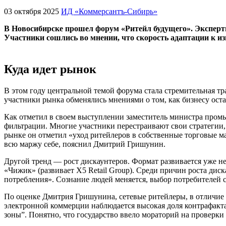
03 октября 2025
ИД «Коммерсантъ-Сибирь»
В Новосибирске прошел форум «Ритейл будущего». Эксперт
Участники сошлись во мнении, что скорость адаптации к
Куда идет рынок
В этом году центральной темой форума стала стремительная 
участники рынка обменялись мнениями о том, как бизнесу остав
Как отметил в своем выступлении заместитель министра пром
фильтрации. Многие участники перестраивают свои стратегии,
рынке
он отметил
«уход ритейлеров в собственные торговые ма
всю маржу себе, пояснил Дмитрий Гришунин.
Другой тренд — рост дискаунтеров. Формат развивается уже не
«Чижик» (развивает X5 Retail Group). Среди причин роста ди
потребления». Сознание людей меняется, выбор потребителей 
По оценке Дмитрия Гришунина, сетевые ритейлеры, в отличие о
электронной коммерции наблюдается высокая доля контрафакта
зоны”. Понятно, что государство ввело мораторий на проверки д