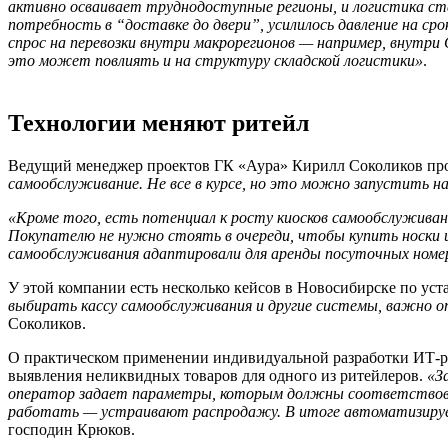
активно осваивает труднодоступные регионы, и логистика ст
потребность в “доставке до двери”, усилилось давление на с
спрос на перевозки внутри макрорегионов — например, внутри
это может повлиять и на структуру складской логистики»
.
Технологии меняют ритейл
Ведущий менеджер проектов ГК «Аура»
Кирилл Соколиков
про
самообслуживание. Не все в курсе, но это можно запустить 
«Кроме того, есть потенциал к росту киосков самообслужива
Покупателю не нужно стоять в очереди, чтобы купить носки 
самообслуживания адаптировали для аренды посуточных номе
У этой компании есть несколько кейсов в Новосибирске по ус
выбирать кассу самообслуживания и другие системы, важно о
Соколиков.
О практическом применении индивидуальной разработки ИТ-р
выявления неликвидных товаров для одного из ритейлеров.
«З
оператор задает параметры, которым должны соответствова
работать — устраивают распродажу. В итоге автоматизирует
господин Крюков.