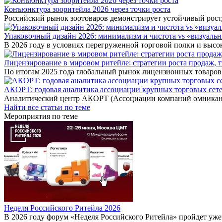
Конъюнктура зооритейла 2026 через точки роста
Российский рынок зоотоваров демонстрирует устойчивый рост,
Упаковочный дизайн 2026: минимализм и чистота vs «визуаль
В 2026 году в условиях перегруженной торговой полки и высо
Лицензирование в мировом ритейле: стратегии роста продаж, 
По итогам 2025 года глобальный рынок лицензионных товаров
АКОРТ: годовая аналитика ассоциации крупных торговых сет
Аналитический центр АКОРТ (Ассоциации компаний омникана
Найти все статьи по теме
Мероприятия по теме
Неделя Российского Ритейла 2026
В 2026 году форум «Неделя Российского Ритейла» пройдет уж