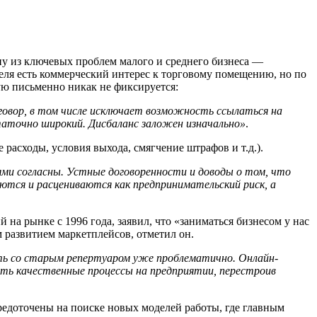
у из ключевых проблем малого и среднего бизнеса —
еля есть коммерческий интерес к торговому помещению, но по
тую письменно никак не фиксируется:
говор, в том числе исключает возможность ссылаться на
таточно широкий. Дисбаланс заложен изначально»
.
асходы, условия выхода, смягчение штрафов и т.д.).
иями согласны. Устные договоренности и доводы о том, что
ются и расцениваются как предпринимательский риск, а
на рынке с 1996 года, заявил, что «заниматься бизнесом у нас
 развитием маркетплейсов, отметил он.
ь со старым репертуаром уже проблематично. Онлайн-
стить качественные процессы на предприятии, перестроив
редоточены на поиске новых моделей работы, где главным