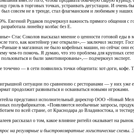
 компания вместо того, чтобы продавать обычную сырую курицу, с
рицу гриль в торговых точках, устраивать дегустации. И очень 
ще был совсем не в тренде, стал флагманским и любимым у наших
— 19%. Евгений Рудаков подчеркнул важность прямого общения с
разработала линейку колбас без Е.
ванье»
Стас Соколов
высказал мнение о ценности готовой еды в м
осле того, как контейнер уже открыли»,— заключил эксперт. Гос
«Раньше в магазинах не было кофейных машин, но сейчас они ест
 ему чем-то помочь. Я думаю, что это проблема для крупных сете
м пользоваться и были замотивированы»,— подчеркнул эксперт.
 точечно — в сети появились точки общепита: хот-доги, кофе. Т
выигрышной ситуации по сравнению с ресторанами — у них уже е
формат продолжит развиваться и осваиваться новыми игроками.
 ритейла представил исполнительный директор ООО «Новый Мел
ных полуфабрикатов. «Появляются необычные запросы, продукци
отаем по всей стране, от Краснодара до Владивостока, и тестир
алеев
рассказал о том, какое влияние ритейл оказывает на рынок
прос на регулярные и быстровозвратные логистические схемы. 