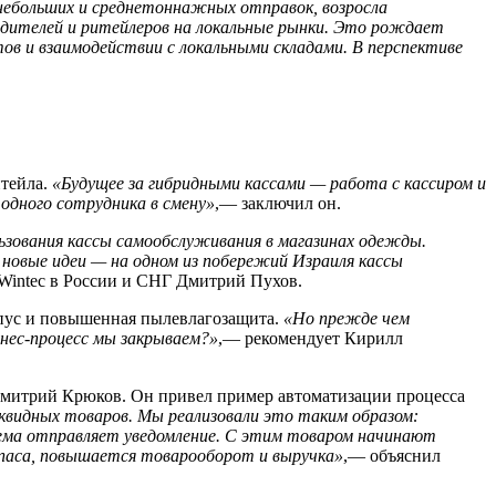
 небольших и среднетоннажных отправок, возросла
водителей и ритейлеров на локальные рынки. Это рождает
ов и взаимодействии с локальными складами. В перспективе
итейла.
«Будущее за гибридными кассами — работа с кассиром и
одного сотрудника в смену»
,— заключил он.
ьзования кассы самообслуживания в магазинах одежды.
новые идеи — на одном из побережий Израиля кассы
Wintec в России и СНГ Дмитрий Пухов.
орпус и повышенная пылевлагозащита.
«Но прежде чем
нес-процесс мы закрываем?»
,— рекомендует Кирилл
митрий Крюков. Он привел пример автоматизации процесса
квидных товаров. Мы реализовали это таким образом:
ма отправляет уведомление. С этим товаром начинают
паса, повышается товарооборот и выручка»
,— объяснил