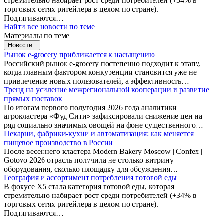
стремительно набирает рост среди потребителей (+34% в
торговых сетях ритейлера в целом по стране).
Подтягиваются…
Найти все новости по теме
Материалы по теме
Новости:
Рынок e-grocery приближается к насыщению
Российский рынок e-grocery постепенно подходит к этапу,
когда главным фактором конкуренции становится уже не
привлечение новых пользователей, а эффективность…
Тренд на усиление межрегиональной кооперации и развитие
прямых поставок
По итогам первого полугодия 2026 года аналитики
агрокластера «Фуд Сити» зафиксировали снижение цен на
ряд социально значимых овощей на фоне существенного…
Пекарни, фабрики-кухни и автоматизация: как меняется
пищевое производство в России
После весеннего кластера Modern Bakery Moscow | Confex |
Gotovo 2026 отрасль получила не столько витрину
оборудования, сколько площадку для обсуждения…
География и ассортимент потребления готовой еды
В фокусе X5 стала категория готовой еды, которая
стремительно набирает рост среди потребителей (+34% в
торговых сетях ритейлера в целом по стране).
Подтягиваются…