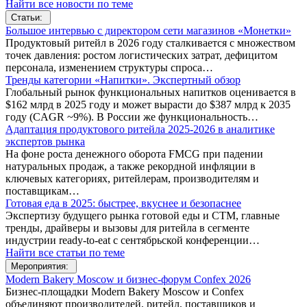
Найти все новости по теме
Статьи:
Большое интервью с директором сети магазинов «Монетки»
Продуктовый ритейл в 2026 году сталкивается с множеством
точек давления: ростом логистических затрат, дефицитом
персонала, изменением структуры спроса…
Тренды категории «Напитки». Экспертный обзор
Глобальный рынок функциональных напитков оценивается в
$162 млрд в 2025 году и может вырасти до $387 млрд к 2035
году (CAGR ~9%). В России же функциональность…
Адаптация продуктового ритейла 2025-2026 в аналитике
экспертов рынка
На фоне роста денежного оборота FMCG при падении
натуральных продаж, а также рекордной инфляции в
ключевых категориях, ритейлерам, производителям и
поставщикам…
Готовая еда в 2025: быстрее, вкуснее и безопаснее
Экспертизу будущего рынка готовой еды и СТМ, главные
тренды, драйверы и вызовы для ритейла в сегменте
индустрии ready-to-eat с сентябрьской конференции…
Найти все статьи по теме
Мероприятия:
Modern Bakery Moscow и бизнес-форум Confex 2026
Бизнес-площадки Modern Bakery Moscow и Confex
объединяют производителей, ритейл, поставщиков и