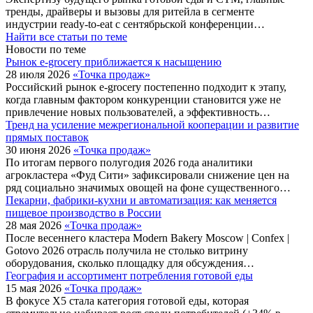
тренды, драйверы и вызовы для ритейла в сегменте
индустрии ready-to-eat с сентябрьской конференции…
Найти все статьи по теме
Новости по теме
Рынок e-grocery приближается к насыщению
28 июля 2026
«Точка продаж»
Российский рынок e-grocery постепенно подходит к этапу,
когда главным фактором конкуренции становится уже не
привлечение новых пользователей, а эффективность…
Тренд на усиление межрегиональной кооперации и развитие
прямых поставок
30 июня 2026
«Точка продаж»
По итогам первого полугодия 2026 года аналитики
агрокластера «Фуд Сити» зафиксировали снижение цен на
ряд социально значимых овощей на фоне существенного…
Пекарни, фабрики-кухни и автоматизация: как меняется
пищевое производство в России
28 мая 2026
«Точка продаж»
После весеннего кластера Modern Bakery Moscow | Confex |
Gotovo 2026 отрасль получила не столько витрину
оборудования, сколько площадку для обсуждения…
География и ассортимент потребления готовой еды
15 мая 2026
«Точка продаж»
В фокусе X5 стала категория готовой еды, которая