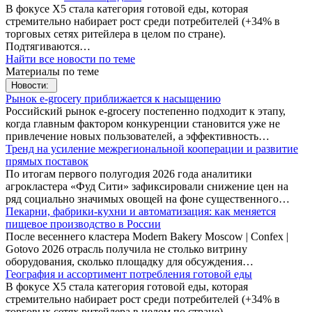
В фокусе X5 стала категория готовой еды, которая
стремительно набирает рост среди потребителей (+34% в
торговых сетях ритейлера в целом по стране).
Подтягиваются…
Найти все новости по теме
Материалы по теме
Новости:
Рынок e-grocery приближается к насыщению
Российский рынок e-grocery постепенно подходит к этапу,
когда главным фактором конкуренции становится уже не
привлечение новых пользователей, а эффективность…
Тренд на усиление межрегиональной кооперации и развитие
прямых поставок
По итогам первого полугодия 2026 года аналитики
агрокластера «Фуд Сити» зафиксировали снижение цен на
ряд социально значимых овощей на фоне существенного…
Пекарни, фабрики-кухни и автоматизация: как меняется
пищевое производство в России
После весеннего кластера Modern Bakery Moscow | Confex |
Gotovo 2026 отрасль получила не столько витрину
оборудования, сколько площадку для обсуждения…
География и ассортимент потребления готовой еды
В фокусе X5 стала категория готовой еды, которая
стремительно набирает рост среди потребителей (+34% в
торговых сетях ритейлера в целом по стране).