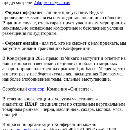
предусмотрели
2 формата участия
:
-
Формат оффлайн
– личное присутствие. Ведь за
прошедшие месяцы всем нам недоставало личного общения.
В данном случае, отель гарантирует участникам мероприятия
максимально возможные комфортные и безопасные условия
размещения по аудиториям.
-
Формат онлайн
- для тех, кто не сможет к нам приехать, мы
запустим онлайн-трансляцию Конференции.
В Конференции-2021 прямо из Чикаго выступит и ответит на
наши вопросы известный специалист в области мировых
аграрно-продовольственных рынков Дэн Бассе. Уверены, что
и в этот раз у нас будет актуальная, насыщенная Программа,
наиболее злободневные темы, сильные выступающие.
Серебряный
спонсор
: Компания «Сингента».
В течение конференции к услугам участников –
аналитики
ИКАР
, специалисты по отдельным вертикальным
товарным рынкам – зерна, масличных, сахара, молока, мяса,
овощей.
Вопросы по организации Конференции можно
задать:
www.ikar.ru
, тел./факс: +7-495-232-9007 (доб. 1979,