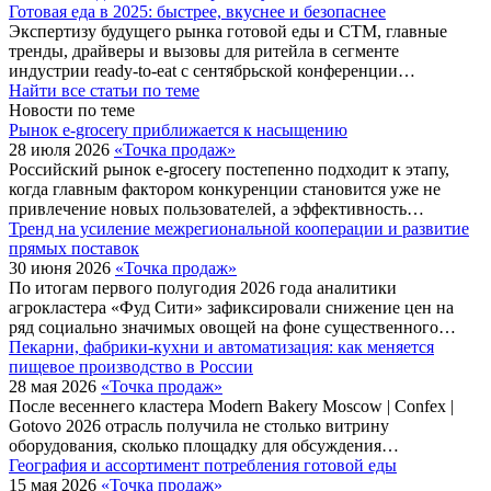
Готовая еда в 2025: быстрее, вкуснее и безопаснее
Экспертизу будущего рынка готовой еды и СТМ, главные
тренды, драйверы и вызовы для ритейла в сегменте
индустрии ready-to-eat с сентябрьской конференции…
Найти все статьи по теме
Новости по теме
Рынок e-grocery приближается к насыщению
28 июля 2026
«Точка продаж»
Российский рынок e-grocery постепенно подходит к этапу,
когда главным фактором конкуренции становится уже не
привлечение новых пользователей, а эффективность…
Тренд на усиление межрегиональной кооперации и развитие
прямых поставок
30 июня 2026
«Точка продаж»
По итогам первого полугодия 2026 года аналитики
агрокластера «Фуд Сити» зафиксировали снижение цен на
ряд социально значимых овощей на фоне существенного…
Пекарни, фабрики-кухни и автоматизация: как меняется
пищевое производство в России
28 мая 2026
«Точка продаж»
После весеннего кластера Modern Bakery Moscow | Confex |
Gotovo 2026 отрасль получила не столько витрину
оборудования, сколько площадку для обсуждения…
География и ассортимент потребления готовой еды
15 мая 2026
«Точка продаж»