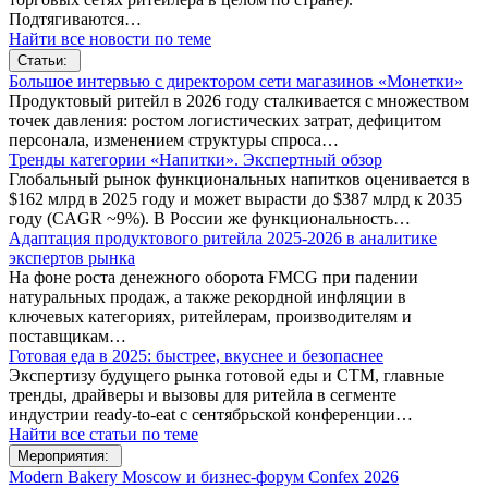
Подтягиваются…
Найти все новости по теме
Статьи:
Большое интервью с директором сети магазинов «Монетки»
Продуктовый ритейл в 2026 году сталкивается с множеством
точек давления: ростом логистических затрат, дефицитом
персонала, изменением структуры спроса…
Тренды категории «Напитки». Экспертный обзор
Глобальный рынок функциональных напитков оценивается в
$162 млрд в 2025 году и может вырасти до $387 млрд к 2035
году (CAGR ~9%). В России же функциональность…
Адаптация продуктового ритейла 2025-2026 в аналитике
экспертов рынка
На фоне роста денежного оборота FMCG при падении
натуральных продаж, а также рекордной инфляции в
ключевых категориях, ритейлерам, производителям и
поставщикам…
Готовая еда в 2025: быстрее, вкуснее и безопаснее
Экспертизу будущего рынка готовой еды и СТМ, главные
тренды, драйверы и вызовы для ритейла в сегменте
индустрии ready-to-eat с сентябрьской конференции…
Найти все статьи по теме
Мероприятия:
Modern Bakery Moscow и бизнес-форум Confex 2026