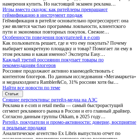
намерения купить. Но настоящий экзамен реклама…
Игры вместо скидок: как ритейлеры превращают
геймификацию в инструмент продаж
Геймификация в ритейле основательно прогрессирует: она
уже является частью программы лояльности, клиентского
пути и экономики повторных покупок. Свежие…
Особенности поведения покупателей в e-com
Как пользователь решает, где и что ему покупать? Почему
выбирает конкретную площадку и товар? Помогает ли ему в
этом реклама и какая именно? Эксперты Easy…
Каждый третий россиянин покупает товары по
рекомендациям блогеров
Россияне продолжают активно взаимодействовать с
контентом блогеров. По данным исследования «Мегамаркета»
и медиахолдинга Rambler&Co, 31% россиян хотя бы…
Найти все новости по теме
Статьи:
Спящие перспективы: ритейл-медиа на АЗС
Реклама в e-com и retail media — самый быстрорастущий
сегмент рекламного рынка в России и его главный драйвер.
Согласно данным группы Okkam, в 2025 году…
Ритейл, покупатели и промо-активности: доверие, восприятие
и реальные продажи
Аналитическое агентство Ex Libris выпустило отчет по
исследованию, предметом которого стало восприятие