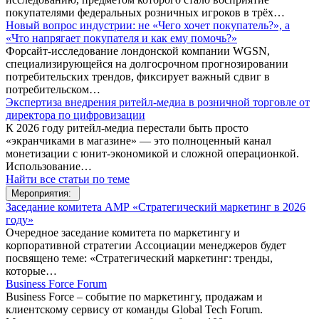
покупателями федеральных розничных игроков в трёх…
Новый вопрос индустрии: не «Чего хочет покупатель?», а
«Что напрягает покупателя и как ему помочь?»
Форсайт-исследование лондонской компании WGSN,
специализирующейся на долгосрочном прогнозировании
потребительских трендов, фиксирует важный сдвиг в
потребительском…
Экспертиза внедрения ритейл-медиа в розничной торговле от
директора по цифровизации
К 2026 году ритейл-медиа перестали быть просто
«экранчиками в магазине» — это полноценный канал
монетизации с юнит-экономикой и сложной операционкой.
Использование…
Найти все статьи по теме
Мероприятия:
Заседание комитета АМР «Стратегический маркетинг в 2026
году»
Очередное заседание комитета по маркетингу и
корпоративной стратегии Ассоциации менеджеров будет
посвящено теме: «Стратегический маркетинг: тренды,
которые…
Business Force Forum
Business Force – событие по маркетингу, продажам и
клиентскому сервису от команды Global Tech Forum.