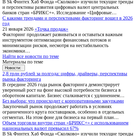
В Sk Финтех Хаб Фонда «Сколково» изучили текущие тренды
и перспективы развития цифровых валют центральных
банков стран «БРИКС+». Исследование «Цифровые…
С какими трендами и перспективами факторинг вошел в 2026
год
21 января 2026
«Точка продаж»
Факторинг продолжает развиваться и оставаться важным
инструментом оптимизации финансовых потоков и
минимизации рисков, несмотря на нестабильность
экономики…
Найти все новости по теме
Материалы по теме
Новости:
2,8 трлн рублей за полгода: цифры, драйверы, перспективы
рынка факторинга
В середине 2026 года рынок факторинга демонстрирует
уверенный рост на фоне высокой потребности бизнеса в
оборотном капитале. Бизнес сталкивается с удлинением…
Без выбора: что происходит с корпоративными закупками
Закупочный рынок продолжает работать в условиях
ограниченного круга поставщиков, особенно в отдельных
сегментах. На этом фоне для бизнеса на первый план…
Объем торговли внутри стран «БРИКС+» с использованием
национальных валют превысил 67%
В Sk Финтех Хаб Фонда «Сколково» изучили текущие тренды