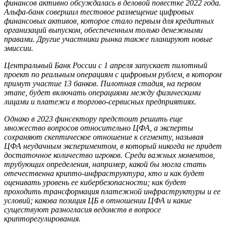
финансов активно обсуждалась в деловой повестке 2022 года.
Альфа-банк совершил тестовое размещение цифровых
финансовых активов, которое стало первым для кредитных
организаций выпуском, обеспеченным только денежными
правами. Другие участники рынка также планируют новые
эмиссии.
Центральный Банк России с 1 апреля запускает пилотный
проект по реальным операциям с цифровым рублем, в котором
примут участие 13 банков. Пилотная стадия, на первом
этапе, будет включать операциями между физическими
лицами и платежи в торгово-сервисных предприятиях.
Однако в 2023 финсектору предстоит решить еще
множество вопросов относительно ЦФА, а эксперты
сохраняют скептическое отношение к сегменту, называя
ЦФА неудачным экспериментом, в который никогда не придет
достаточное количество игроков.
Среди важных моментов,
трубующих определения, например, какой бы могла стать
отечественна крипто-инфраструктура, кто и как будет
оценивать уровень ее кибербезопасности; как будет
проходить трансформация платежной инфраструктуры и ее
условий; какова позиция ЦБ в отношении ЦФА и какие
существуют разногласия ведомств в вопросе
крипторегулирования.