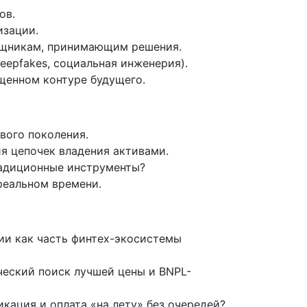
ов.
изации.
мощникам, принимающим решения.
epfakes, социальная инженерия).
щенном контуре будущего.
вого поколения.
я цепочек владения активами.
радиционные инструменты?
реальном времени.
ии как часть финтех-экосистемы
ческий поиск лучшей цены и BNPL-
кация и оплата «на лету» без очередей?