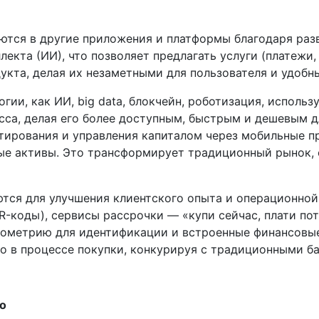
тся в другие приложения и платформы благодаря разв
екта (ИИ), что позволяет предлагать услуги (платежи,
укта, делая их незаметными для пользователя и удобн
гии, как ИИ, big data, блокчейн, роботизация, исполь
са, делая его более доступным, быстрым и дешевым дл
тирования и управления капиталом через мобильные пр
е активы. Это трансформирует традиционный рынок,
тся для улучшения клиентского опыта и операционной
R-коды), сервисы рассрочки — «купи сейчас, плати по
биометрию для идентификации и встроенные финансовы
о в процессе покупки, конкурируя с традиционными б
го