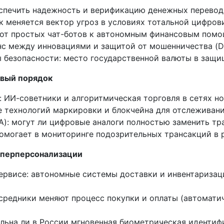
беспечить надежность и верификацию денежных перевод
к меняется вектор угроз в условиях тотальной цифров
д от простых чат-ботов к автономным финансовым по
нс между инновациями и защитой от мошенничества (De
 безопасности: место государственной валюты в защи
овый порядок
 ИИ-советники и алгоритмическая торговля в сетях но
е технологий маркировки и блокчейна для отслеживани
A): могут ли цифровые аналоги полностью заменить т
помогает в мониторинге подозрительных трансакций в 
гиперперсонализации
сервисе: автономные системы доставки и инвентаризац
осредники меняют процесс покупки и оплаты (автомати
альна ли в России мгновенная биометрическая идентифи