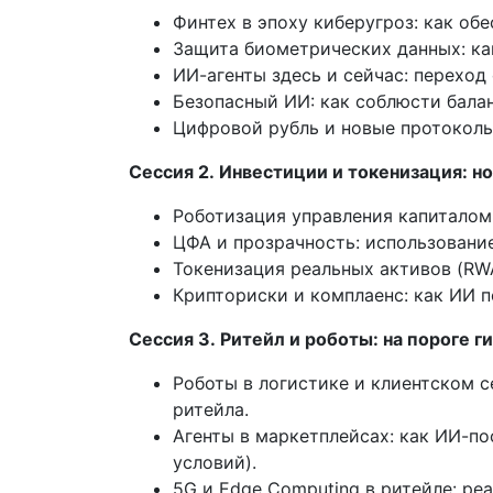
Финтех в эпоху киберугроз: как о
Защита биометрических данных: ка
ИИ-агенты здесь и сейчас: перехо
Безопасный ИИ: как соблюсти бала
Цифровой рубль и новые протоколы
Сессия 2. Инвестиции и токенизация: н
Роботизация управления капиталом:
ЦФА и прозрачность: использовани
Токенизация реальных активов (RW
Крипториски и комплаенс: как ИИ 
Сессия 3. Ритейл и роботы: на пороге 
Роботы в логистике и клиентском 
ритейла.
Агенты в маркетплейсах: как ИИ-п
условий).
5G и Edge Computing в ритейле: ре