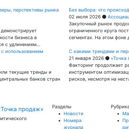
йверы, перспективы рынка
Без выбора: что происхо
02 июля 2026
Ассоциа
Закупочный рынок продол
а демонстрирует
ограниченного круга пос
ности бизнеса в
сегментах. На этом фоне 
ся с удлинением…
 с использованием
С какими трендами и пер
21 января 2026
«Точка
Факторинг продолжает ра
чили текущие тренды и
инструментом оптимизац
центральных банков стран
рисков, несмотря на нес
Разделы
Рубрик
Новости
Ма
литического
Номера
Пр
журнала
ри