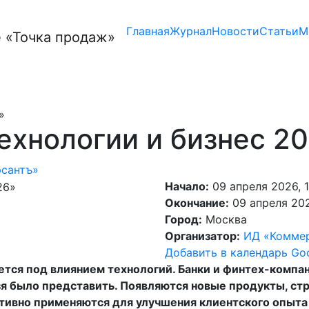
Главная
Журнал
Новости
Статьи
М
»
ехнологии и бизнес 2
сантъ»
Начало:
09 апреля 2026, 
Окончание:
09 апреля 202
Город:
Москва
Организатор:
ИД «Комме
Добавить в календарь Go
тся под влиянием технологий. Банки и финтех-компан
зя было представить. Появляются новые продукты, ст
тивно применяются для улучшения клиентского опыта