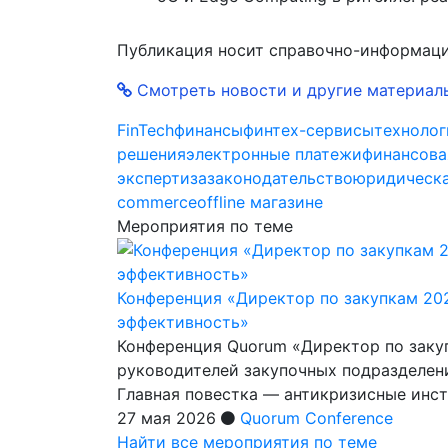
Публикация носит справочно-информаци
Смотреть новости и другие материал
FinTech
финансы
финтех-сервисы
технолог
решения
электронные платежи
финансова
экспертиза
законодательство
юридическа
commerce
offline магазине
Мероприятия по теме
Конференция «Директор по закупкам 20
эффективность»
Конференция Quorum «Директор по заку
руководителей закупочных подразделен
Главная повестка — антикризисные инс
27 мая 2026
Quorum Conference
Найти все мероприятия по теме