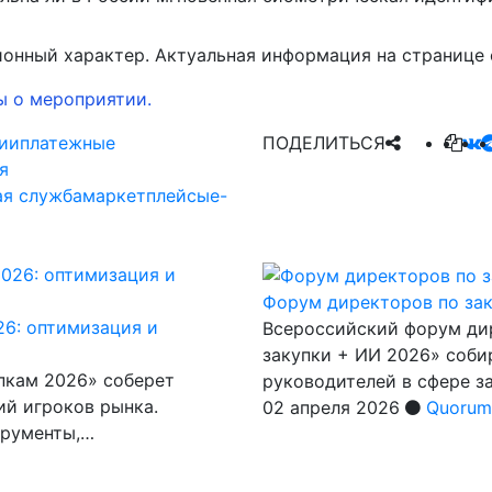
онный характер. Актуальная информация на странице 
ы о мероприятии.
ии
платежные
ПОДЕЛИТЬСЯ
я
я служба
маркетплейсы
e-
Форум директоров по за
26: оптимизация и
Всероссийский форум ди
закупки + ИИ 2026» соби
пкам 2026» соберет
руководителей в сфере з
ий игроков рынка.
02 апреля 2026
Quorum
трументы,…