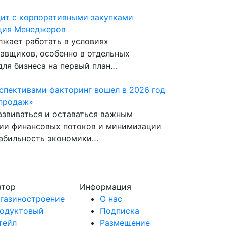
дит с корпоративными закупками
ция Менеджеров
жает работать в условиях
тавщиков, особенно в отдельных
для бизнеса на первый план…
спективами факторинг вошел в 2026 год
 продаж»
звиваться и оставаться важным
ии финансовых потоков и минимизации
табильность экономики…
атор
Информация
газиностроение
О нас
одуктовый
Подписка
тейл
Размещение