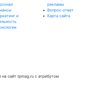
рсонал
рекламы
нансы
Вопрос-ответ
ркетинг и
Карта сайта
яльность
хнологии
на сайт tpmag.ru с атрибутом