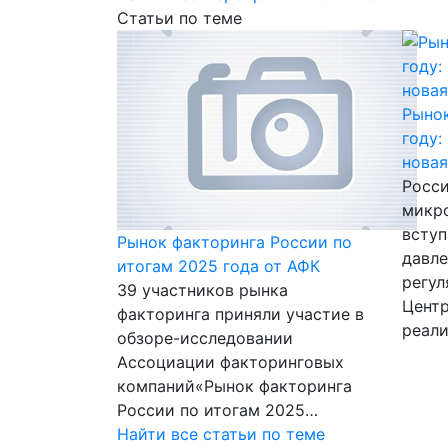
Статьи по теме
Рыно
году:
новая
Росс
микр
вступ
Рынок факторинга России по
давл
итогам 2025 года от АФК
регул
39 участников рынка
Центр
факторинга приняли участие в
реал
обзоре-исследовании
Ассоциации факторинговых
компаний«Рынок факторинга
России по итогам 2025…
Найти все статьи по теме