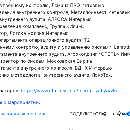
внутреннему контролю, Лемана ПРО Интервью
вления внутреннего контроля, Металлоинвест Инте
 внутреннего аудита, АЛРОСА Интервью
равления комплаенс, Группа «Илим»
тор, Логика молока Интервью
партамента операционного аудита, Т2
реннему контролю, аудиту и управлению рисками, La
ртамента внутреннего аудита, Агрохолдинг «СТЕП
иректор по рискам, Московская Биржа
ртамента внутреннего контроля, ВДНХ Интервью
ния методологии внутреннего аудита, ЛокоТех.
изаторов:
https://www.cfo-russia.ru/meropriyatiya/vk/
.
ы о мероприятии.
ансовая экспертиза
ПОДЕЛИТЬСЯ