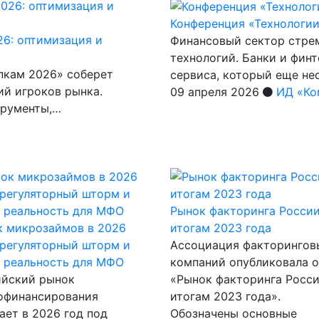
Конференция «Технологии
26: оптимизация и
Финансовый сектор стре
технологий. Банки и фин
пкам 2026» соберет
сервиса, который еще не
ий игроков рынка.
09 апреля 2026
ИД «Ко
трументы,…
Рынок факторинга России
к микрозаймов в 2026
итогам 2023 года
 регуляторный шторм и
Ассоциация факторингов
 реальность для МФО
компаний опубликовала 
ийский рынок
«Рынок факторинга Росси
офинансирования
итогам 2023 года».
ает в 2026 год под
Обозначены основные