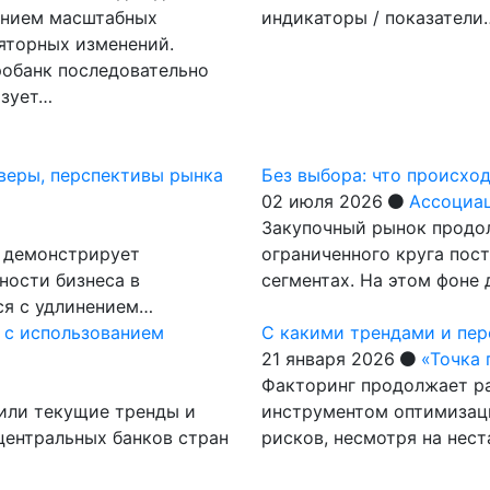
ением масштабных
индикаторы / показатели
яторных изменений.
обанк последовательно
изует…
йверы, перспективы рынка
Без выбора: что происхо
02 июля 2026
Ассоциа
Закупочный рынок продол
а демонстрирует
ограниченного круга пос
ности бизнеса в
сегментах. На этом фоне 
ся с удлинением…
 с использованием
С какими трендами и пер
21 января 2026
«Точка
Факторинг продолжает ра
чили текущие тренды и
инструментом оптимизац
центральных банков стран
рисков, несмотря на нес