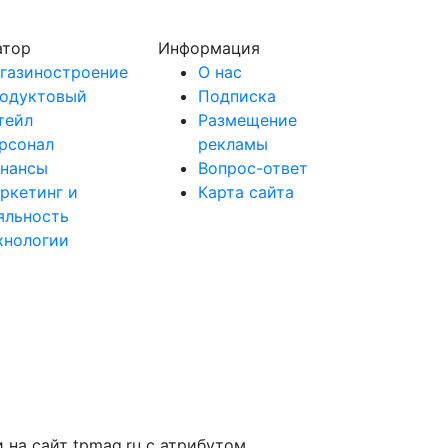
атор
Информация
газиностроение
О нас
одуктовый
Подписка
тейл
Размещение
рсонал
рекламы
нансы
Вопрос-ответ
ркетинг и
Карта сайта
яльность
хнологии
на сайт tpmag.ru с атрибутом