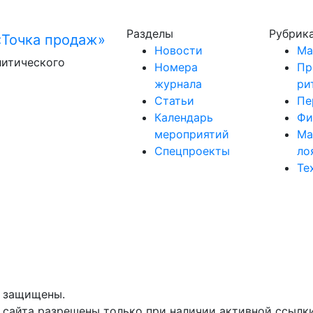
Разделы
Рубрик
Новости
Ма
литического
Номера
Пр
журнала
ри
Статьи
Пе
Календарь
Фи
мероприятий
Ма
Спецпроекты
ло
Те
а защищены.
сайта разрешены только при наличии активной ссылки 