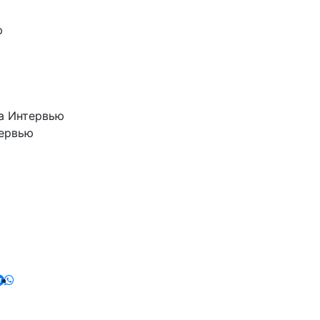
рвью
moda Интервью
Ь» Интервью