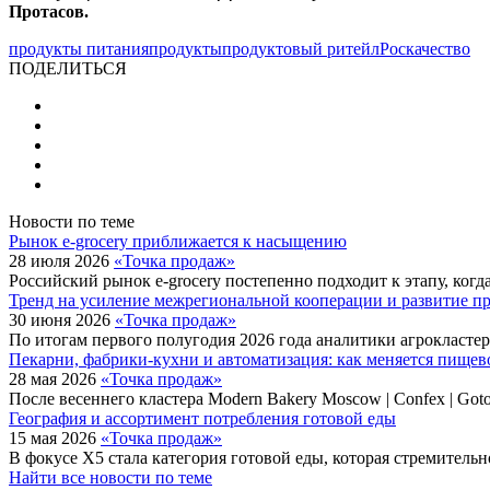
Протасов.
продукты питания
продукты
продуктовый ритейл
Роскачество
ПОДЕЛИТЬСЯ
Новости по теме
Рынок e-grocery приближается к насыщению
28 июля 2026
«Точка продаж»
Российский рынок e-grocery постепенно подходит к этапу, ко
Тренд на усиление межрегиональной кооперации и развитие п
30 июня 2026
«Точка продаж»
По итогам первого полугодия 2026 года аналитики агрокласт
Пекарни, фабрики-кухни и автоматизация: как меняется пищев
28 мая 2026
«Точка продаж»
После весеннего кластера Modern Bakery Moscow | Confex | Go
География и ассортимент потребления готовой еды
15 мая 2026
«Точка продаж»
В фокусе X5 стала категория готовой еды, которая стремитель
Найти все новости по теме