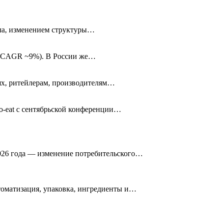
ала, изменением структуры…
у (CAGR ~9%). В России же…
ях, ритейлерам, производителям…
to-eat с сентябрьской конференции…
2026 года — изменение потребительского…
томатизация, упаковка, ингредиенты и…