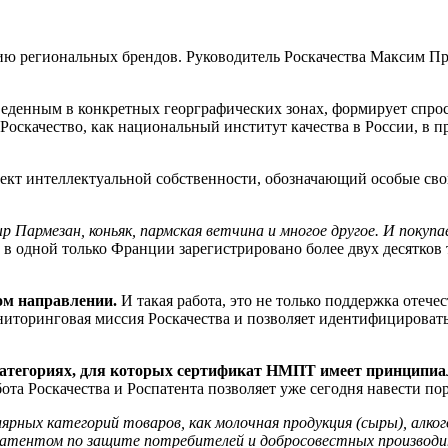
ию региональных брендов. Руководитель Роскачества Максим Про
денным в конкретных георграфических зонах, формирует спрос 
оскачество, как национальный институт качества в России, в 
кт интеллектуальной собственности, обозначающий особые свой
Пармезан, коньяк, пармская ветчина и многое другое. И покуп
, в одной только Франции зарегистрировано более двух десятко
ом направлении.
И такая работа, это не только поддержка отече
торинговая миссия Роскачества и позволяет идентифицировать 
категориях, для которых сертификат НМПТ имеет принципиал
та Роскачества и Роспатента позволяет уже сегодня навести пор
рных категорий товаров, как молочная продукция (сыры), алкоголь
патентом по защите потребителей и добросовестных производ