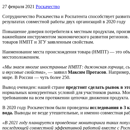
27 февраля 2021
Роскачество
Сотрудничество Роскачества и Роспатента способствует развит
результатах совместной работы двух организаций в 2020 году
Повышение доверия потребителя к местным продуктам, произве
важнейшим инструментом экономического развития регионов. Р
товаров НМПТ и ЗГУ заявленным свойствам.
Наименование места происхождения товара (НМПТ) — это объе
местоположением.
«Мы знаем многие иностранные НМПТ: дижонская горчица, сыр 
и вкусовые свойства»,
— заявил
Максим Протасов
. Например
мире. В России — чуть более 250.
Вывод очевиден: нашей стране
предстоит сделать рывок в эт
нормальных конкурентных условий для участников рынка. Мони
требованиям на всем протяжении цепочки движения продукта.
В 2020 году Роскачеством были проведены
исследования в 3 
вода.
Выводы не везде утешительные, и именно совместная рабо
«В 2021 году планируется проведение мониторинга таких популя
последующей совместной эффективной работой вместе с Рос