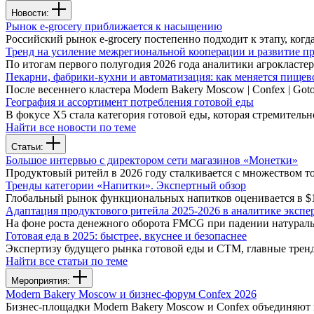
Новости:
Рынок e-grocery приближается к насыщению
Российский рынок e-grocery постепенно подходит к этапу, ко
Тренд на усиление межрегиональной кооперации и развитие п
По итогам первого полугодия 2026 года аналитики агрокласт
Пекарни, фабрики-кухни и автоматизация: как меняется пищев
После весеннего кластера Modern Bakery Moscow | Confex | Go
География и ассортимент потребления готовой еды
В фокусе X5 стала категория готовой еды, которая стремитель
Найти все новости по теме
Статьи:
Большое интервью с директором сети магазинов «Монетки»
Продуктовый ритейл в 2026 году сталкивается с множеством т
Тренды категории «Напитки». Экспертный обзор
Глобальный рынок функциональных напитков оценивается в $1
Адаптация продуктового ритейла 2025-2026 в аналитике экспе
На фоне роста денежного оборота FMCG при падении натураль
Готовая еда в 2025: быстрее, вкуснее и безопаснее
Экспертизу будущего рынка готовой еды и СТМ, главные тренд
Найти все статьи по теме
Мероприятия:
Modern Bakery Moscow и бизнес-форум Confex 2026
Бизнес-площадки Modern Bakery Moscow и Confex объединяют 