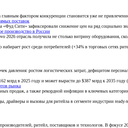
гда главным фактором конкуренции становится уже не привлечен
рямых поставок
ера «Фуд Сити» зафиксировали снижение цен на ряд социально 
ое производство в России
tovo 2026 отрасль получила не столько витрину оборудования, с
но набирает рост среди потребителей (+34% в торговых сетях ри
очек давления: ростом логистических затрат, дефицитом персон
62 млрд в 2025 году и может вырасти до $387 млрд к 2035 год
ртов рынка
ных продаж, а также рекордной инфляции в ключевых категори
ы, драйверы и вызовы для ритейла в сегменте индустрии ready-
производителей, ритейл, поставщиков и технологов. В фокусе 