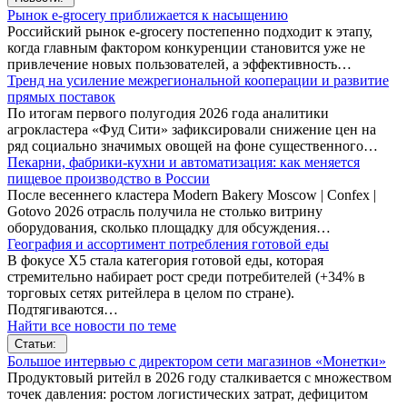
Рынок e-grocery приближается к насыщению
Российский рынок e-grocery постепенно подходит к этапу,
когда главным фактором конкуренции становится уже не
привлечение новых пользователей, а эффективность…
Тренд на усиление межрегиональной кооперации и развитие
прямых поставок
По итогам первого полугодия 2026 года аналитики
агрокластера «Фуд Сити» зафиксировали снижение цен на
ряд социально значимых овощей на фоне существенного…
Пекарни, фабрики-кухни и автоматизация: как меняется
пищевое производство в России
После весеннего кластера Modern Bakery Moscow | Confex |
Gotovo 2026 отрасль получила не столько витрину
оборудования, сколько площадку для обсуждения…
География и ассортимент потребления готовой еды
В фокусе X5 стала категория готовой еды, которая
стремительно набирает рост среди потребителей (+34% в
торговых сетях ритейлера в целом по стране).
Подтягиваются…
Найти все новости по теме
Статьи:
Большое интервью с директором сети магазинов «Монетки»
Продуктовый ритейл в 2026 году сталкивается с множеством
точек давления: ростом логистических затрат, дефицитом