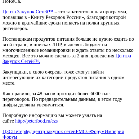
HoReCa.
Центр Закупок Сетей™
– это запатентованная программа,
попавшая в «Книгу Рекордов России», благодаря которой
можно в кратчайшие сроки попасть на полки крупных
ритейлеров.
Поставщикам продуктов питания больше не нужно ездить по
всей стране, в поисках ЛПР, выделять бюджет на
многочисленные командировки и ждать ответы по несколько
месяцев. Все это можно сделать за 2 дня проведения
Центра
Закупок Сетей™.
Закупщики, в свою очередь, тоже смогут найти
интересующие их категории продуктов питания в одном
месте.
Как правило, за 48 часов проходит более 6000 тыс.
переговоров. По предварительным данным, в этом году
цифры должны увеличиться.
Подробную информацию вы можете узнать на
сайте
http://peterfood.ru/czs
ЦЗС
Петерфуд
центр закупок сетей
FMCG
Форум
Империя
Форум