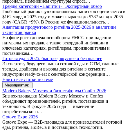
персонала, изменением структуры спроса…
Тренды категории «Напитки». Экспертный обзор
Глобальный рынок функциональных напитков оценивается в
$162 млрд в 2025 году и может вырасти до $387 млрд к 2035
году (CAGR ~9%). В России же функциональность…
Адаптация продуктового ритейла 2025-2026 в аналитике
экспертов рынка
На фоне роста денежного оборота FMCG при падении
натуральных продаж, а также рекордной инфляции в
ключевых категориях, ритейлерам, производителям и
поставщикам…
Готовая еда в 2025: быстрее, вкуснее и безопаснее
Экспертизу будущего рынка готовой еды и СТМ, главные
тренды, драйверы и вызовы для ритейла в сегменте
индустрии ready-to-eat с сентябрьской конференции…
Найти все статьи по теме
Мероприятия:
Modern Bakery Moscow и бизнес-форум Confex 2026
Бизнес-площадки Modern Bakery Moscow и Confex
объединяют производителей, ритейл, поставщиков и
технологов. В фокусе 2026 года — изменение
потребительского…
Gotovo Expo 2026
Gotovo Expo — B2B-площадка для производителей готовой
еды, ритейла, HoReCa и поставщиков технологий.