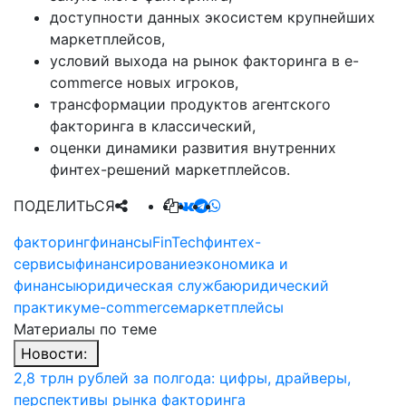
доступности данных экосистем крупнейших
маркетплейсов,
условий выхода на рынок факторинга в e-
commerce новых игроков,
трансформации продуктов агентского
факторинга в классический,
оценки динамики развития внутренних
финтех-решений маркетплейсов.
ПОДЕЛИТЬСЯ
факторинг
финансы
FinTech
финтех-
сервисы
финансирование
экономика и
финансы
юридическая служба
юридический
практикум
e-commerce
маркетплейсы
Материалы по теме
Новости:
2,8 трлн рублей за полгода: цифры, драйверы,
перспективы рынка факторинга