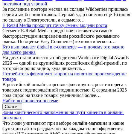
поставки под угрозой
За последние полтора месяца на склады Wildberries пришлась
серия атак беспилотников. Первый удар нанесли еще 16 июня
по складу в Электростали, а седьмого…
E-Retail Media проходит точку смены модели роста
Сегмент E-Retail Media продолжает оставаться самым
быстрорастущим направлением российского рекламного
рынка. По оценке Easy Commerce (технологического…
Кто выигрывает digital в e-commerce — и почему это важно
для всего рынка
На днях стали известны победители Workspace Digital Awards
2026 — одной из крупнейших российских digital-премий, по
которой хорошо видно, куда движется…
Потребитель формирует запрос на понятное происхождение
товара
В российской онлайн-торговле фиксируется рост интереса к
товарам с подтверждённой подлинностью. С середины 2025
года спрос на такие товары увеличился более…
Найти все новости по теме
Статьи:
Зоны критического напряжения на пути клиента в онлайн-
покупках
Что люди учитывают при выборе онлайн-магазина и какие
функции сайтов раздражают на каждом этапе оформления
заказа: ИТ-интегратор AWG поделился обновленными…