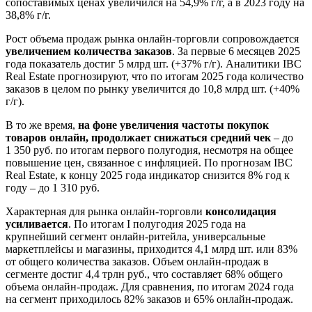
сопоставимых ценах увеличился на 54,9% г/г, а в 2023 году на
38,8% г/г.
Рост объема продаж рынка онлайн-торговли сопровождается
увеличением количества заказов
. За первые 6 месяцев 2025
года показатель достиг 5 млрд шт. (+37% г/г). Аналитики IBC
Real Estate прогнозируют, что по итогам 2025 года количество
заказов в целом по рынку увеличится до 10,8 млрд шт. (+40%
г/г).
В то же время,
на фоне увеличения частоты покупок
товаров онлайн, продолжает снижаться средний чек
– до
1 350 руб. по итогам первого полугодия, несмотря на общее
повышение цен, связанное с инфляцией. По прогнозам IBC
Real Estate, к концу 2025 года индикатор снизится 8% год к
году – до 1 310 руб.
Характерная для рынка онлайн-торговли
консолидация
усиливается
. По итогам I полугодия 2025 года на
крупнейший сегмент онлайн-ритейла, универсальные
маркетплейсы и магазины, приходится 4,1 млрд шт. или 83%
от общего количества заказов. Объем онлайн-продаж в
сегменте достиг 4,4 трлн руб., что составляет 68% общего
объема онлайн-продаж. Для сравнения, по итогам 2024 года
на сегмент приходилось 82% заказов и 65% онлайн-продаж.