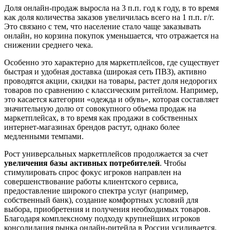
Доля онлайн-продаж выросла на 3 п.п. год к году, в то время
как доля количества заказов увеличилась всего на 1 п.п. г/г.
Это связано с тем, что население стало чаще заказывать
онлайн, но корзина покупок уменьшается, что отражается на
снижении среднего чека.
Особенно это характерно для маркетплейсов, где существует
быстрая и удобная доставка (широкая сеть ПВЗ), активно
проводятся акции, скидки на товары, растет доля недорогих
товаров по сравнению с классическим ритейлом. Например,
это касается категории «одежда и обувь», которая составляет
значительную долю от совокупного объема продаж на
маркетплейсах, в то время как продажи в собственных
интернет-магазинах брендов растут, однако более
медленными темпами.
Рост универсальных маркетплейсов продолжается за счет
увеличения базы активных потребителей
. Чтобы
стимулировать спрос фокус игроков направлен на
совершенствование работы клиентского сервиса,
предоставление широкого спектра услуг (например,
собственный банк), создание комфортных условий для
выбора, приобретения и получения необходимых товаров.
Благодаря комплексному подходу крупнейших игроков
консолидация рынка онлайн-ритейла в России усиливается.