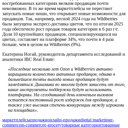
востребованных категориях мелким продавцам почти
невозможно. В то же время маркетплейсы не перестают
запускать новые ниши, что открывает новые возможности для
продавцов. Так, например, весной 2024 года на Wildberries
была запущена экспресс-доставка цветов, что по итогам 2025
года обеспечило рост продаж товаров категории в 6 раз г/г.
Доля 10 крупнейших продавцов, специализирующихся на
цветах, составляет на платформе 34%, что почти в 4 раза
больше, чем в целом на Wildberries (9%).
Екатерина Ногай, руководитель департамента исследований и
аналитики IBC Real Estate:
«Последние несколько лет Ozon и Wildberries активно
наращивали количество активных продавцов, однако в
дальнейшем темпы выхода новых продавцов будут
замедляться. Динамика во многом будет зависеть от того,
какие инструменты поддержки будут использовать
платформы. На сегодняшний день ключевым вызовом
остается постоянный рост издержек для продавцов, а
также уже высокая степень конкуренции между игроками
на площадках»
.
маркетплейсы
продажи
онлайн-продажи
digital marketing
e-
commerce
m-commerce
e-grocery
товарные категории
товарные