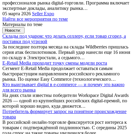
профессионалов рынка digital-торговли. Программа включает
экспертные доклады, аналитику рынка…
05 марта 2026
Seller Expo
Найти все мероприятия по теме
Материалы по теме
Новости:
Склады под ударом: что делать селлеру, если товар сгорел, а
поставки под угрозой
За последние полтора месяца на склады Wildberries пришлась
серия атак беспилотников. Первый удар нанесли еще 16 июня
по складу в Электростали, а седьмого…
E-Retail Media проходит точку смены модели роста
Сегмент E-Retail Media продолжает оставаться самым
быстрорастущим направлением российского рекламного
рынка. По оценке Easy Commerce (технологического…
Кто выигрывает digital в e-commerce — и почему это важно
для всего рынка
На днях стали известны победители Workspace Digital Awards
2026 — одной из крупнейших российских digital-премий, по
которой хорошо видно, куда движется…
Потребитель формирует запрос на понятное происхождение
товара
В российской онлайн-торговле фиксируется рост интереса к
товарам с подтверждённой подлинностью. С середины 2025
года спрос на такие товары увеличился более…