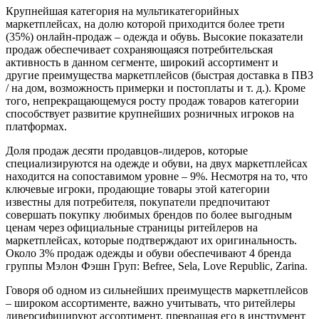
Крупнейшая категория на мультикатегорийных
маркетплейсах, на долю которой приходится более трети
(35%) онлайн-продаж – одежда и обувь. Высокие показатели
продаж обеспечивает сохраняющаяся потребительская
активность в данном сегменте, широкий ассортимент и
другие преимущества маркетплейсов (быстрая доставка в ПВЗ
/ на дом, возможность примерки и постоплаты и т. д.). Кроме
того, непрекращающемуся росту продаж товаров категории
способствует развитие крупнейших розничных игроков на
платформах.
Доля продаж десяти продавцов-лидеров, которые
специализируются на одежде и обуви, на двух маркетплейсах
находится на сопоставимом уровне – 9%. Несмотря на то, что
ключевые игроки, продающие товары этой категории
известны для потребителя, покупатели предпочитают
совершать покупку любимых брендов по более выгодным
ценам через официальные страницы ритейлеров на
маркетплейсах, которые подтверждают их оригинальность.
Около 3% продаж одежды и обуви обеспечивают 4 бренда
группы Мэлон Фэшн Груп: Befree, Sela, Love Republic, Zarina.
Говоря об одном из сильнейших преимуществ маркетплейсов
– широком ассортименте, важно учитывать, что ритейлеры
диверсифицируют ассортимент, превращая его в инструмент