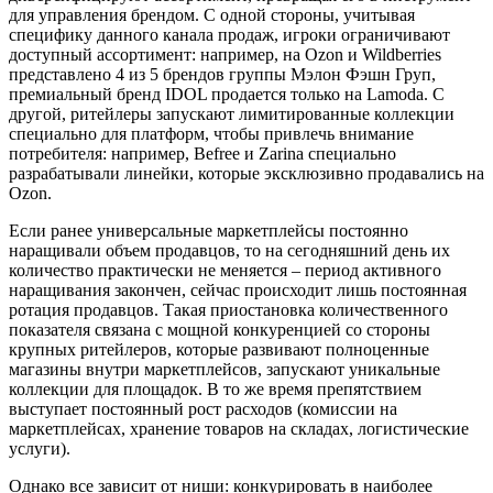
для управления брендом. С одной стороны, учитывая
специфику данного канала продаж, игроки ограничивают
доступный ассортимент: например, на Ozon и Wildberries
представлено 4 из 5 брендов группы Мэлон Фэшн Груп,
премиальный бренд IDOL продается только на Lamoda. С
другой, ритейлеры запускают лимитированные коллекции
специально для платформ, чтобы привлечь внимание
потребителя: например, Befree и Zarina специально
разрабатывали линейки, которые эксклюзивно продавались на
Ozon.
Если ранее универсальные маркетплейсы постоянно
наращивали объем продавцов, то на сегодняшний день их
количество практически не меняется – период активного
наращивания закончен, сейчас происходит лишь постоянная
ротация продавцов. Такая приостановка количественного
показателя связана с мощной конкуренцией со стороны
крупных ритейлеров, которые развивают полноценные
магазины внутри маркетплейсов, запускают уникальные
коллекции для площадок. В то же время препятствием
выступает постоянный рост расходов (комиссии на
маркетплейсах, хранение товаров на складах, логистические
услуги).
Однако все зависит от ниши: конкурировать в наиболее