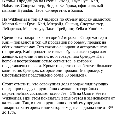
В топ-10 продавцов на Ozon: Оk!Mag, Гауф Рус, Kari,
Habastore, Спортмастер, Яндекс Фабрика, официальный
магазин Hyundai, Твое, Синергетик и Zarina.
На Wildberries в топ-10 лидеров по объему продаж являются:
Мэлон Фэшн Груп, Kari, Мптрэйд, Ошейд, Спортмастер,
Лебартово, Маркетшуз, Лакса Трейдинг, Zella и Yourbox.
Среди всех товарных категорий 2 игрока – Спортмастер и
Kari – попадают в топ-10 продавцов по объему продаж на
обеих платформах. Это связано с широким ассортиментом
(например, Kari продает не только обувь и аксессуары для
женщин, мужчин и детей, но и товары под брендом Kari
home) и востребованностью сегментов, в которых
представлены игроки. Кроме того, это способствует большое
количество брендов, которые они продают (например, у
Спортмастера представлено более 30 брендов).
Стоит отметить, что совокупная доля продаж лидирующих
продавцов на двух крупнейших мультикатегорийных
маркетплейсах составляет всего 7% – 5% на Ozon и 9% на
Wildberries. При этом показатель варьируется в зависимости от
категории. Так, в пяти крупнейших по объему продаж
товарных категориях индикатор находится в диапазоне от 3%
до 13%.