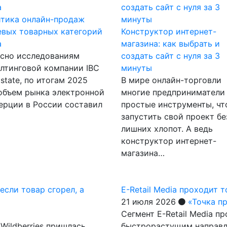
итика онлайн-продаж
вых товарных категорий
Конструктор интернет-
а
магазина: как выбрать и
асно исследованиям
создать сайт с нуля за 3
лтинговой компании IBC
минуты
Estate, по итогам 2025
В мире онлайн-торговли
объем рынка электронной
многие предприниматели
рции в России составил
простые инструменты, чт
запустить свой проект бе
лишних хлопот. А ведь
конструктор интернет-
магазина…
если товар сгорел, а
E-Retail Media проходит 
21 июля 2026
«Точка п
Сегмент E-Retail Media 
Wildberries пришлась
быстрорастущим направл