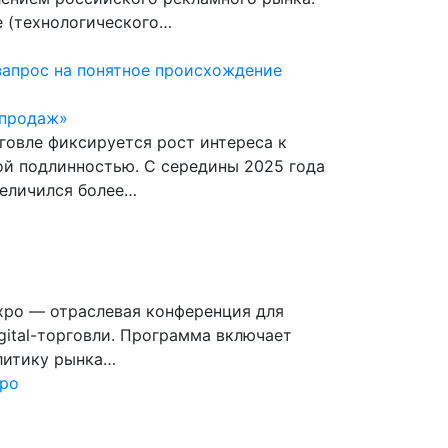
 (технологического…
запрос на понятное происхождение
 продаж»
говле фиксируется рост интереса к
й подлинностью. С середины 2025 года
величился более…
Expo — отраслевая конференция для
gital-торговли. Программа включает
литику рынка…
xpo