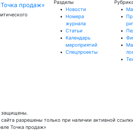
Разделы
Рубрик
Новости
Ма
литического
Номера
Пр
журнала
ри
Статьи
Пе
Календарь
Фи
мероприятий
Ма
Спецпроекты
ло
Те
а защищены.
сайта разрешены только при наличии активной ссылки 
овле Точка продаж»