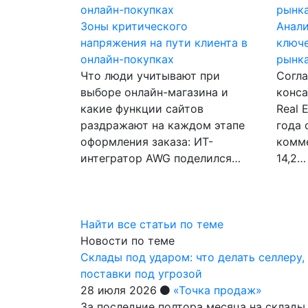
Зоны критического
Анал
напряжения на пути клиента в
ключе
онлайн-покупках
рынк
Что люди учитывают при
Согл
выборе онлайн-магазина и
конса
какие функции сайтов
Real 
раздражают на каждом этапе
года 
оформления заказа: ИТ-
комме
интегратор AWG поделился…
14,2…
Найти все статьи по теме
Новости по теме
Склады под ударом: что делать селлеру, 
поставки под угрозой
28 июля 2026
«Точка продаж»
За последние полтора месяца на склады 