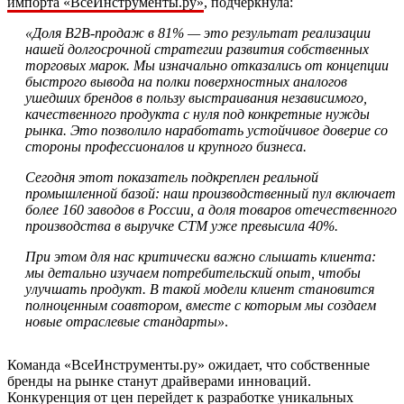
импорта «ВсеИнструменты.ру»
, подчеркнула:
«Доля B2B-продаж в 81% — это результат реализации
нашей долгосрочной стратегии развития собственных
торговых марок. Мы изначально отказались от концепции
быстрого вывода на полки поверхностных аналогов
ушедших брендов в пользу выстраивания независимого,
качественного продукта с нуля под конкретные нужды
рынка. Это позволило наработать устойчивое доверие со
стороны профессионалов и крупного бизнеса.
Сегодня этот показатель подкреплен реальной
промышленной базой: наш производственный пул включает
более 160 заводов в России, а доля товаров отечественного
производства в выручке СТМ уже превысила 40%.
При этом для нас критически важно слышать клиента:
мы детально изучаем потребительский опыт, чтобы
улучшать продукт. В такой модели клиент становится
полноценным соавтором, вместе с которым мы создаем
новые отраслевые стандарты»
.
Команда «ВсеИнструменты.ру» ожидает, что собственные
бренды на рынке станут драйверами инноваций.
Конкуренция от цен перейдет к разработке уникальных