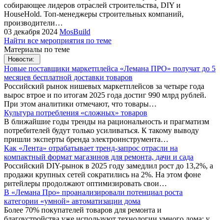
собирающее лидеров отраслей строительства, DIY и
HouseHold. Топ-менеджеры строительных компаний,
производители…
03 декабря 2024
MosBuild
Найти все мероприятия по теме
Материалы по теме
Новости:
Новые поставщики маркетплейса «Лемана ПРО» получат до 5
месяцев бесплатной доставки товаров
Российский рынок нишевых маркетплейсов за четыре года
вырос втрое и по итогам 2025 года достиг 990 млрд рублей.
При этом аналитики отмечают, что товары…
Культура потребления «сложных» товаров
В ближайшие годы тренды на рациональность и прагматизм
потребителей будут только усиливаться. К такому выводу
пришли эксперты бренда электроинструмента…
Как «Лента» отрабатывает тренд-запрос отрасли на
компактный формат магазинов для ремонта, дачи и сада
Российский DIY-рынок в 2025 году замедлил рост до 13,2%, а
продажи крупных сетей сократились на 2%. На этом фоне
ритейлеры продолжают оптимизировать свои…
В «Лемана Про» проанализировали потенциал роста
категории «умной» автоматизации дома
Более 70% покупателей товаров для ремонта и
благоустройства уже используют технологии умного дома: у