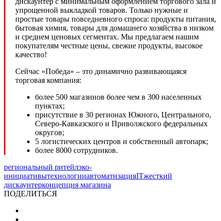
дискаунтер с минимальным оформлением торгового зала и
упрощенной выкладкой товаров. Только нужные и
простые товары повседневного спроса: продукты питания,
бытовая химия, товары для домашнего хозяйства в низком
и среднем ценовых сегментах. Мы предлагаем нашим
покупателям честные цены, свежие продукты, высокое
качество!
Сейчас «Победа» – это динамично развивающаяся
торговая компания:
более 500 магазинов более чем в 300 населенных
пунктах;
присутствие в 30 регионах Южного, Центрального,
Северо-Кавказского и Приволжского федеральных
округов;
5 логистических центров и собственный автопарк;
более 8000 сотрудников.
региональный ритейл
эко-
инициативы
технологии
автоматизация
IT
жесткий
дискаунтер
концепция магазина
ПОДЕЛИТЬСЯ