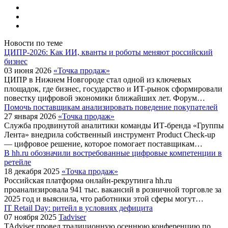
Новости по теме
ЦИПР-2026: Как ИИ, кванты и роботы меняют российский
бизнес
03 июня 2026
«Точка продаж»
ЦИПР в Нижнем Новгороде стал одной из ключевых
площадок, где бизнес, государство и ИТ-рынок сформировали
повестку цифровой экономики ближайших лет. Форум…
Помочь поставщикам анализировать поведение покупателей
27 января 2026
«Точка продаж»
Служба продвинутой аналитики команды ИТ-бренда «Группы
Лента» внедрила собственный инструмент Product Check-up
— цифровое решение, которое помогает поставщикам…
В hh.ru обозначили востребованные цифровые компетенции в
ретейле
18 декабря 2025
«Точка продаж»
Российская платформа онлайн-рекрутинга hh.ru
проанализировала 941 тыс. вакансий в розничной торговле за
2025 год и выяснила, что работники этой сферы могут…
IT Retail Day: ритейл в условиях дефицита
07 ноября 2025
Tadviser
TAdviser провел традиционную осеннюю конференцию по