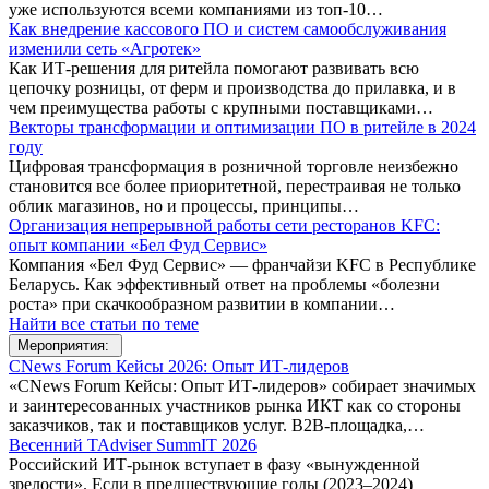
уже используются всеми компаниями из топ-10…
Как внедрение кассового ПО и систем самообслуживания
изменили сеть «Агротек»
Как ИТ-решения для ритейла помогают развивать всю
цепочку розницы, от ферм и производства до прилавка, и в
чем преимущества работы с крупными поставщиками…
Векторы трансформации и оптимизации ПО в ритейле в 2024
году
Цифровая трансформация в розничной торговле неизбежно
становится все более приоритетной, перестраивая не только
облик магазинов, но и процессы, принципы…
Организация непрерывной работы сети ресторанов KFC:
опыт компании «Бел Фуд Сервис»
Компания «Бел Фуд Сервис» — франчайзи KFC в Республике
Беларусь. Как эффективный ответ на проблемы «болезни
роста» при скачкообразном развитии в компании…
Найти все статьи по теме
Мероприятия:
CNews Forum Кейсы 2026: Опыт ИТ-лидеров
«CNews Forum Кейсы: Опыт ИТ-лидеров» собирает значимых
и заинтересованных участников рынка ИКТ как со стороны
заказчиков, так и поставщиков услуг. B2B-площадка,…
Весенний TAdviser SummIT 2026
Российский ИТ-рынок вступает в фазу «вынужденной
зрелости». Если в предшествующие годы (2023–2024)