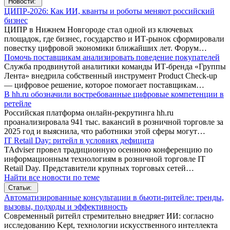
Новости:
ЦИПР-2026: Как ИИ, кванты и роботы меняют российский
бизнес
ЦИПР в Нижнем Новгороде стал одной из ключевых
площадок, где бизнес, государство и ИТ-рынок сформировали
повестку цифровой экономики ближайших лет. Форум…
Помочь поставщикам анализировать поведение покупателей
Служба продвинутой аналитики команды ИТ-бренда «Группы
Лента» внедрила собственный инструмент Product Check-up
— цифровое решение, которое помогает поставщикам…
В hh.ru обозначили востребованные цифровые компетенции в
ретейле
Российская платформа онлайн-рекрутинга hh.ru
проанализировала 941 тыс. вакансий в розничной торговле за
2025 год и выяснила, что работники этой сферы могут…
IT Retail Day: ритейл в условиях дефицита
TAdviser провел традиционную осеннюю конференцию по
информационным технологиям в розничной торговле IT
Retail Day. Представители крупных торговых сетей…
Найти все новости по теме
Статьи:
Автоматизированные консультации в бьюти-ритейле: тренды,
вызовы, подходы и эффективность
Современный ритейл стремительно внедряет ИИ: согласно
исследованию Kept, технологии искусственного интеллекта