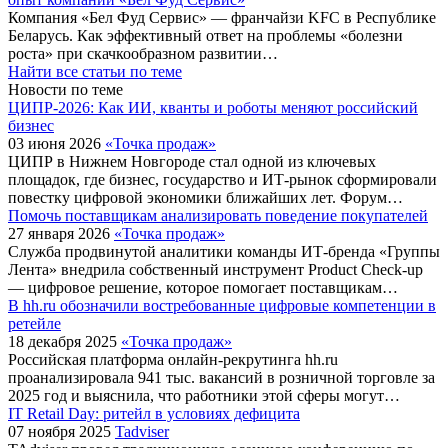
Компания «Бел Фуд Сервис» — франчайзи KFC в Республике
Беларусь. Как эффективный ответ на проблемы «болезни
роста» при скачкообразном развитии…
Найти все статьи по теме
Новости по теме
ЦИПР-2026: Как ИИ, кванты и роботы меняют российский
бизнес
03 июня 2026
«Точка продаж»
ЦИПР в Нижнем Новгороде стал одной из ключевых
площадок, где бизнес, государство и ИТ-рынок сформировали
повестку цифровой экономики ближайших лет. Форум…
Помочь поставщикам анализировать поведение покупателей
27 января 2026
«Точка продаж»
Служба продвинутой аналитики команды ИТ-бренда «Группы
Лента» внедрила собственный инструмент Product Check-up
— цифровое решение, которое помогает поставщикам…
В hh.ru обозначили востребованные цифровые компетенции в
ретейле
18 декабря 2025
«Точка продаж»
Российская платформа онлайн-рекрутинга hh.ru
проанализировала 941 тыс. вакансий в розничной торговле за
2025 год и выяснила, что работники этой сферы могут…
IT Retail Day: ритейл в условиях дефицита
07 ноября 2025
Tadviser