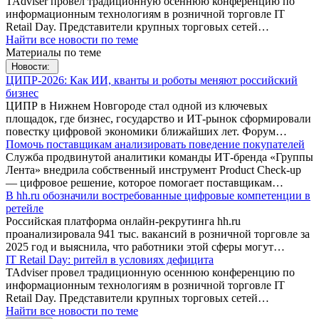
TAdviser провел традиционную осеннюю конференцию по
информационным технологиям в розничной торговле IT
Retail Day. Представители крупных торговых сетей…
Найти все новости по теме
Материалы по теме
Новости:
ЦИПР-2026: Как ИИ, кванты и роботы меняют российский
бизнес
ЦИПР в Нижнем Новгороде стал одной из ключевых
площадок, где бизнес, государство и ИТ-рынок сформировали
повестку цифровой экономики ближайших лет. Форум…
Помочь поставщикам анализировать поведение покупателей
Служба продвинутой аналитики команды ИТ-бренда «Группы
Лента» внедрила собственный инструмент Product Check-up
— цифровое решение, которое помогает поставщикам…
В hh.ru обозначили востребованные цифровые компетенции в
ретейле
Российская платформа онлайн-рекрутинга hh.ru
проанализировала 941 тыс. вакансий в розничной торговле за
2025 год и выяснила, что работники этой сферы могут…
IT Retail Day: ритейл в условиях дефицита
TAdviser провел традиционную осеннюю конференцию по
информационным технологиям в розничной торговле IT
Retail Day. Представители крупных торговых сетей…
Найти все новости по теме