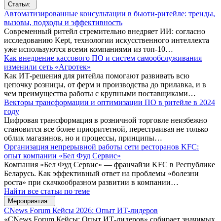
Статьи:
Автоматизированные консультации в бьюти-ритейле: тренды,
вызовы, подходы и эффективность
Современный ритейл стремительно внедряет ИИ: согласно
исследованию Kept, технологии искусственного интеллекта
уже используются всеми компаниями из топ-10…
Как внедрение кассового ПО и систем самообслуживания
изменили сеть «Агротек»
Как ИТ-решения для ритейла помогают развивать всю
цепочку розницы, от ферм и производства до прилавка, и в
чем преимущества работы с крупными поставщиками…
Векторы трансформации и оптимизации ПО в ритейле в 2024
году
Цифровая трансформация в розничной торговле неизбежно
становится все более приоритетной, перестраивая не только
облик магазинов, но и процессы, принципы…
Организация непрерывной работы сети ресторанов KFC:
опыт компании «Бел Фуд Сервис»
Компания «Бел Фуд Сервис» — франчайзи KFC в Республике
Беларусь. Как эффективный ответ на проблемы «болезни
роста» при скачкообразном развитии в компании…
Найти все статьи по теме
Мероприятия:
CNews Forum Кейсы 2026: Опыт ИТ-лидеров
«CNews Forum Кейсы: Опыт ИТ-лидеров» собирает значимых