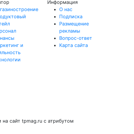
атор
Информация
газиностроение
О нас
одуктовый
Подписка
тейл
Размещение
рсонал
рекламы
нансы
Вопрос-ответ
ркетинг и
Карта сайта
яльность
хнологии
на сайт tpmag.ru с атрибутом