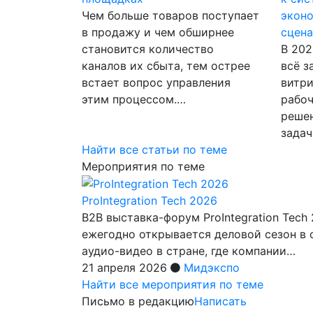
Чем больше товаров поступает
экон
в продажу и чем обширнее
сцен
становится количество
В 202
каналов их сбыта, тем острее
всё з
встает вопрос управления
витри
этим процессом.…
рабо
решен
задач
Найти все статьи по теме
Мероприятия по теме
ProIntegration Tech 2026
B2B выставка-форум ProIntegration Tech
ежегодно открывается деловой сезон в
аудио-видео в стране, где компании…
21 апреля 2026
Мидэкспо
Найти все мероприятия по теме
Письмо в редакцию
Написать