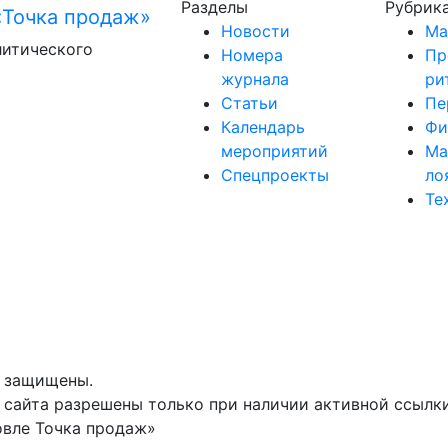
Разделы
Рубрик
Новости
Ма
литического
Номера
Пр
журнала
ри
Статьи
Пе
Календарь
Фи
мероприятий
Ма
Спецпроекты
ло
Те
а защищены.
сайта разрешены только при наличии активной ссылки 
овле Точка продаж»