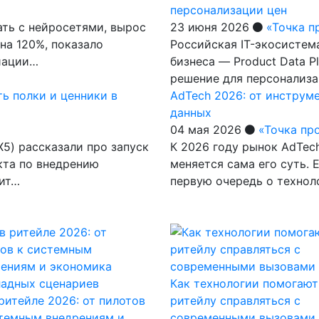
персонализации цен
ть с нейросетями, вырос
23 июня 2026
«Точка п
на 120%, показало
Российская IT-экосистем
циации…
бизнеса — Product Data P
решение для персонализ
ь полки и ценники в
AdTech 2026: от инструм
данных
04 мая 2026
«Точка пр
X5) рассказали про запуск
К 2026 году рынок AdTec
кта по внедрению
меняется сама его суть. 
дит…
первую очередь о технол
Как технологии помогают
ритейле 2026: от пилотов
ритейлу справляться с
стемным внедрениям и
современными вызовами