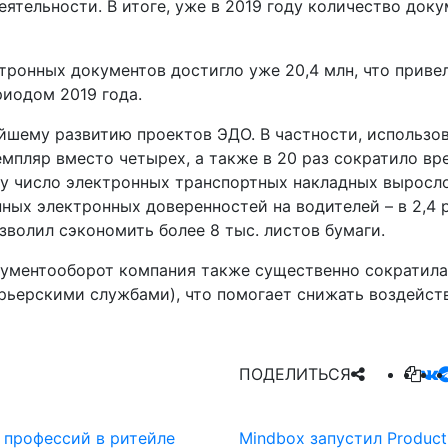
ятельности. В итоге, уже в 2019 году количество док
ктронных документов достигло уже 20,4 млн, что приве
риодом 2019 года.
йшему развитию проектов ЭДО. В частности, использо
емпляр вместо четырех, а также в 20 раз сократило вр
ду число электронных транспортных накладных выросло 
ных электронных доверенностей на водителей – в 2,4 р
волил сэкономить более 8 тыс. листов бумаги.
кументооборот компания также существенно сократил
урьерскими службами), что помогает снижать воздейс
ПОДЕЛИТЬСЯ
 профессий в ритейле
Mindbox запустил Product